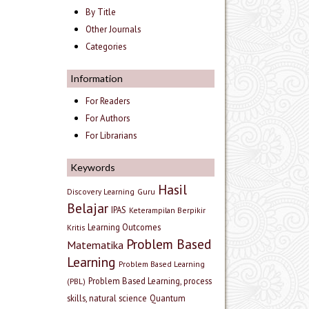
By Title
Other Journals
Categories
Information
For Readers
For Authors
For Librarians
Keywords
Hasil
Discovery Learning
Guru
Belajar
IPAS
Keterampilan Berpikir
Learning Outcomes
Kritis
Problem Based
Matematika
Learning
Problem Based Learning
Problem Based Learning, process
(PBL)
skills, natural science
Quantum