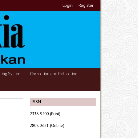
Login
Register
hing System
Correction and Retraction
ISSN
2338-9400 (Print)
2808-2621 (Online)