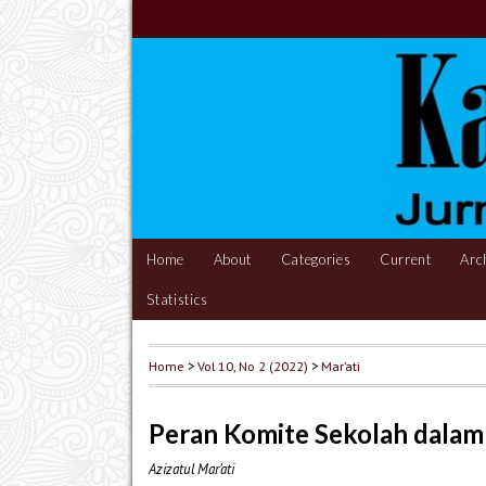
Home
About
Categories
Current
Arc
Statistics
Home
>
Vol 10, No 2 (2022)
>
Mar’ati
Peran Komite Sekolah dalam
Azizatul Mar’ati