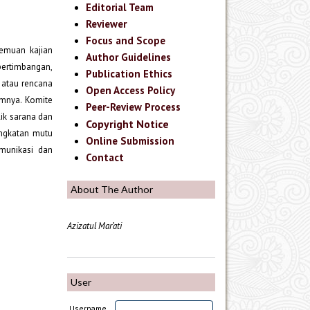
Editorial Team
Reviewer
Focus and Scope
temuan kajian
Author Guidelines
ertimbangan,
Publication Ethics
 atau rencana
Open Access Policy
umnya. Komite
Peer-Review Process
ik sarana dan
Copyright Notice
ingkatan mutu
Online Submission
munikasi dan
Contact
About The Author
Azizatul Mar’ati
User
Username