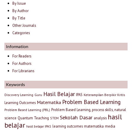
By Issue
By Author
By Title
Other Journals
Categories
Information
For Readers
For Authors
For Librarians
Keywords
Hasil Belajar
IPAS
Discovery Learning
Guru
Keterampilan Berpikir Kritis
Problem Based Learning
Matematika
Learning Outcomes
Problem Based Learning, process skills, natural
Problem Based Learning (PBL)
hasil
Sekolah Dasar
science
Quantum Teaching
analysis
STEM
belajar
learning outcomes
matematika
media
hasil belajar IPAS