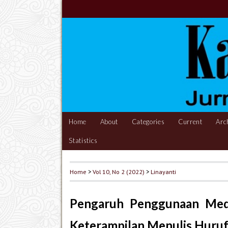
Home
About
Categories
Current
Arc
Statistics
Home
>
Vol 10, No 2 (2022)
>
Linayanti
Pengaruh Penggunaan Medi
Keterampilan Menulis Huru