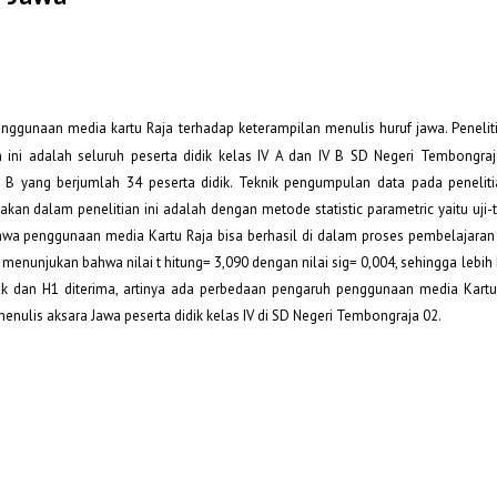
enggunaan media kartu Raja terhadap keterampilan menulis huruf jawa. Peneliti
n ini adalah seluruh peserta didik kelas IV A dan IV B SD Negeri Tembongra
IV B yang berjumlah 34 peserta didik. Teknik pengumpulan data pada peneliti
kan dalam penelitian ini adalah dengan metode statistic parametric yaitu uji-
 bahwa penggunaan media Kartu Raja bisa berhasil di dalam proses pembelajaran
g menunjukan bahwa nilai t hitung= 3,090 dengan nilai sig= 0,004, sehingga lebih ke
lak dan H1 diterima, artinya ada perbedaan pengaruh penggunaan media Kart
enulis aksara Jawa peserta didik kelas IV di SD Negeri Tembongraja 02.