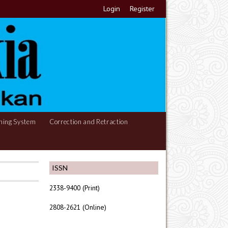
Login
Register
hing System
Correction and Retraction
ISSN
2338-9400 (Print)
2808-2621 (Online)