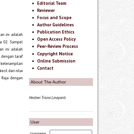
Editorial Team
Reviewer
Focus and Scope
Author Guidelines
Publication Ethics
an ini adalah
Open Access Policy
ja 02. Sampel
Peer-Review Process
an ini adalah
Copyright Notice
t dengan taraf
Online Submission
 keterampilan
Contact
cil dari nilai
u Raja dengan
About The Author
Hestiwi Trisna Linayanti
User
Username