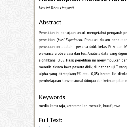
Hestiwi Trisna Linayanti
Abstract
Penelitian ini bertujuan untuk mengetahui pengaruh p
penelitian
Quasi Experiment
. Populasi dalam penelitia
penelitian ini adalah peserta didik kelas IV A dan 
wawancara,observasi dan tes. Analisis data yang diguna
signifikansi 0,05. Hasil penelitian ini menyimpulkan
menulis aksara Jawa peserta didik, dilihat dari uji T yan
alpha yang ditetapkan(5% atau 0,05) berarti Ho dito
pembelajaran konvensional ditinjau dari keterampilan m
Keywords
media kartu raja, keterampilan menulis, huruf jawa
Full Text: