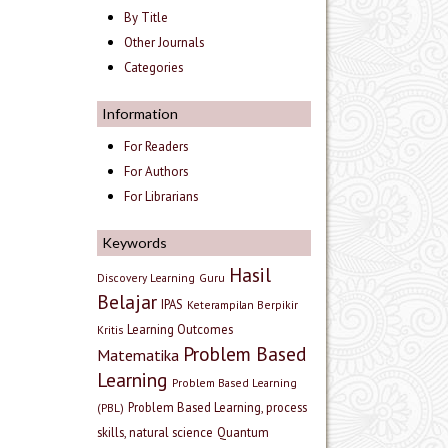
By Title
Other Journals
Categories
Information
For Readers
For Authors
For Librarians
Keywords
Hasil
Discovery Learning
Guru
Belajar
IPAS
Keterampilan Berpikir
Learning Outcomes
Kritis
Problem Based
Matematika
Learning
Problem Based Learning
Problem Based Learning, process
(PBL)
skills, natural science
Quantum