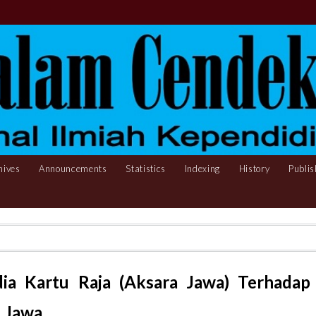
hives
Announcements
Statistics
Indexing
History
Publis
a Kartu Raja (Aksara Jawa) Terhadap
f Jawa