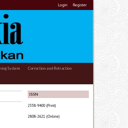
Login
Register
hing System
Correction and Retraction
ISSN
2338-9400 (Print)
2808-2621 (Online)