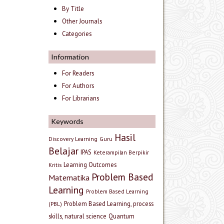
By Title
Other Journals
Categories
Information
For Readers
For Authors
For Librarians
Keywords
Hasil
Discovery Learning
Guru
Belajar
IPAS
Keterampilan Berpikir
Learning Outcomes
Kritis
Problem Based
Matematika
Learning
Problem Based Learning
Problem Based Learning, process
(PBL)
skills, natural science
Quantum