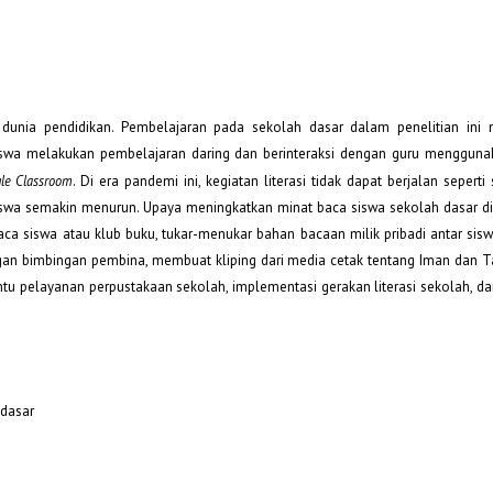
unia pendidikan. Pembelajaran pada sekolah dasar dalam penelitian ini
Siswa melakukan pembelajaran daring dan berinteraksi dengan guru menggun
le Classroom
. Di era pandemi ini, kegiatan literasi tidak dapat berjalan sepert
swa semakin menurun. Upaya meningkatkan minat baca siswa sekolah dasar d
 siswa atau klub buku, tukar-menukar bahan bacaan milik pribadi antar sis
gan bimbingan pembina, membuat kliping dari media cetak tentang Iman dan 
u pelayanan perpustakaan sekolah, implementasi gerakan literasi sekolah, d
 dasar