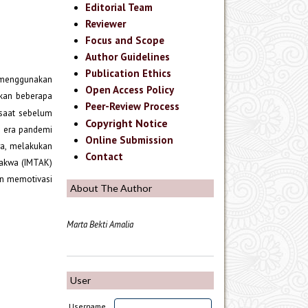
Editorial Team
Reviewer
Focus and Scope
Author Guidelines
Publication Ethics
 menggunakan
Open Access Policy
akan beberapa
Peer-Review Process
i saat sebelum
Copyright Notice
i era pandemi
Online Submission
wa, melakukan
Contact
Takwa (IMTAK)
an memotivasi
About The Author
Marta Bekti Amalia
User
Username