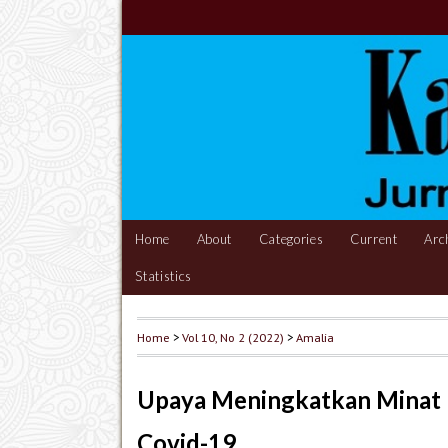
Home
About
Categories
Current
Arc
Statistics
Home
>
Vol 10, No 2 (2022)
>
Amalia
Upaya Meningkatkan Minat B
Covid-19