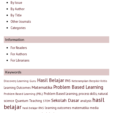
By Issue
By Author
By Title
Other Journals
Categories
Information
For Readers
For Authors
For Librarians
Keywords
Hasil Belajar
IPAS
Discovery Learning
Guru
Keterampilan Berpikir Kritis
Problem Based Learning
Matematika
Learning Outcomes
Problem Based Learning, process skills, natural
Problem Based Learning (PBL)
hasil
Sekolah Dasar
science
Quantum Teaching
analysis
STEM
belajar
learning outcomes
matematika
media
hasil belajar IPAS