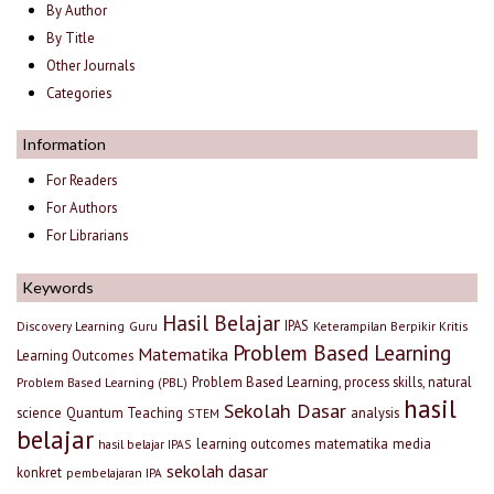
By Author
By Title
Other Journals
Categories
Information
For Readers
For Authors
For Librarians
Keywords
Hasil Belajar
IPAS
Discovery Learning
Guru
Keterampilan Berpikir Kritis
Problem Based Learning
Matematika
Learning Outcomes
Problem Based Learning, process skills, natural
Problem Based Learning (PBL)
hasil
Sekolah Dasar
science
Quantum Teaching
analysis
STEM
belajar
learning outcomes
matematika
media
hasil belajar IPAS
sekolah dasar
konkret
pembelajaran IPA