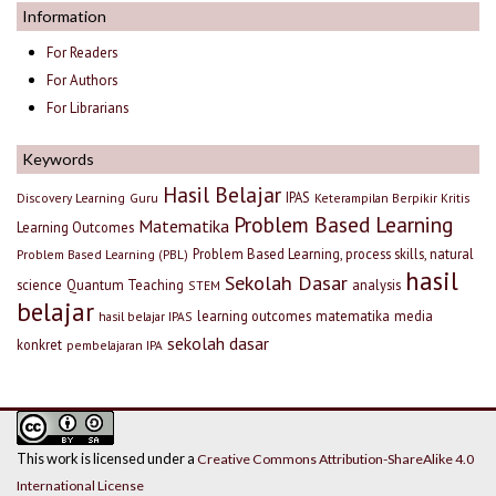
Information
For Readers
For Authors
For Librarians
Keywords
Hasil Belajar
IPAS
Discovery Learning
Guru
Keterampilan Berpikir Kritis
Problem Based Learning
Matematika
Learning Outcomes
Problem Based Learning, process skills, natural
Problem Based Learning (PBL)
hasil
Sekolah Dasar
science
Quantum Teaching
analysis
STEM
belajar
learning outcomes
matematika
media
hasil belajar IPAS
sekolah dasar
konkret
pembelajaran IPA
This work is licensed under a
Creative Commons Attribution-ShareAlike 4.0
International License