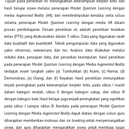
Tujuan pada penelitian ini meningkatkan keterampilan berpikir kritis dan
hasil belajar siswa melalui penerapan Model
Quantum Learning
dengan
media
Augmented Reality
(AR), dan mendeskripsikan kendala serta solusi
selama penerapan Model
Quantum Learning
dengan media AR dalam
proses pembelajaran. Desain penelitian ini adalah penelitian tindakan
kelas (PTK) yang dilaksanakan dalam 3 siklus. Data yang digunakan ialah
data kualitatif dan kuantitatif. Teknik pengumpulan data yang digunakan
yakni observasi, wawancara, dan tes. Analisis data dilakukan melalui
reduksi data, penyajian data, dan penarikan kesimpulan. Hasil penelitian
pada penerapan Model
Quantum Learning
dengan Media
Augmented Reality
terdapat enam langkah yakni (a) Tumbuhkan (b) Alami, (c) Namai, (d)
Demonstrasi, (e) Ulangi, dan (f) Rayakan. Hasil penelitian menunjukkan
terjadi peningkatan pada keterampilan berpikir kritis, pada siklus I masih
dalam kategori rendah, siklus II dengan kategori cukup, dan siklus III
dengan kategori baik. Hasil belajar juga terjadi peningkatan yang signifikan
pada siklus I sampai siklus III. Kendala pada penerapan Model
Quantum
Learning
dengan Media
Augmented Reality
dapat diatasi dengan solusi guru
diharapkan memberikan motivasi dan
ice breaking
untuk menyemangatkan
siswa, dan guru diharapkan mengarahkan siswa untuk membagi tugas