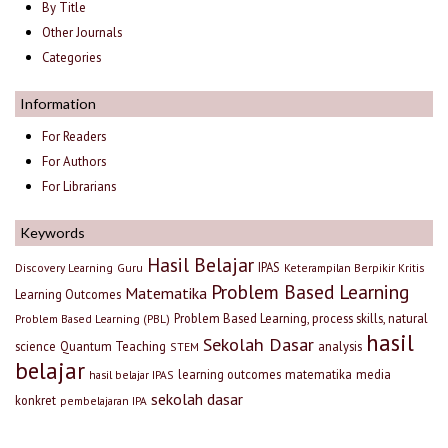
By Title
Other Journals
Categories
Information
For Readers
For Authors
For Librarians
Keywords
Hasil Belajar
IPAS
Discovery Learning
Guru
Keterampilan Berpikir Kritis
Problem Based Learning
Matematika
Learning Outcomes
Problem Based Learning, process skills, natural
Problem Based Learning (PBL)
hasil
Sekolah Dasar
science
Quantum Teaching
analysis
STEM
belajar
learning outcomes
matematika
media
hasil belajar IPAS
sekolah dasar
konkret
pembelajaran IPA