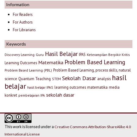
Information
For Readers
For Authors
For Librarians
Keywords
Hasil Belajar
IPAS
Discovery Learning
Guru
Keterampilan Berpikir Kritis
Problem Based Learning
Matematika
Learning Outcomes
Problem Based Learning, process skills, natural
Problem Based Learning (PBL)
hasil
Sekolah Dasar
science
Quantum Teaching
analysis
STEM
belajar
learning outcomes
matematika
media
hasil belajar IPAS
sekolah dasar
konkret
pembelajaran IPA
This work is licensed under a
Creative Commons Attribution-ShareAlike 4.0
International License