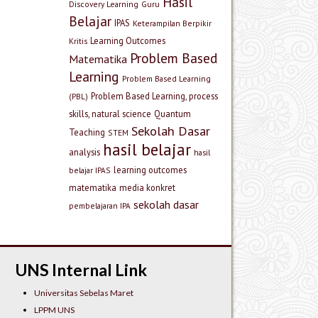
Hasil
Discovery Learning
Guru
Belajar
IPAS
Keterampilan Berpikir
Learning Outcomes
Kritis
Problem Based
Matematika
Learning
Problem Based Learning
Problem Based Learning, process
(PBL)
skills, natural science
Quantum
Sekolah Dasar
Teaching
STEM
hasil belajar
analysis
hasil
learning outcomes
belajar IPAS
matematika
media konkret
sekolah dasar
pembelajaran IPA
UNS Internal Link
Universitas Sebelas Maret
LPPM UNS