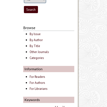
Browse
By Issue
By Author
By Title
Other Journals
Categories
Information
For Readers
For Authors
For Librarians
Keywords