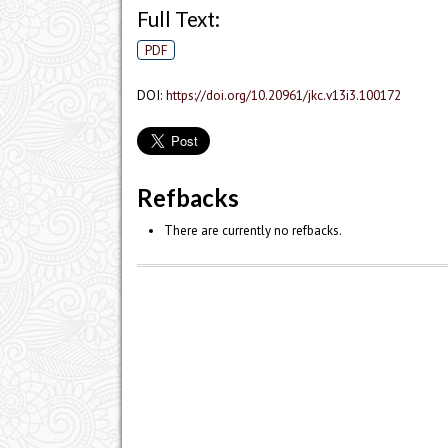
Full Text:
PDF
DOI:
https://doi.org/10.20961/jkc.v13i3.100172
Refbacks
There are currently no refbacks.