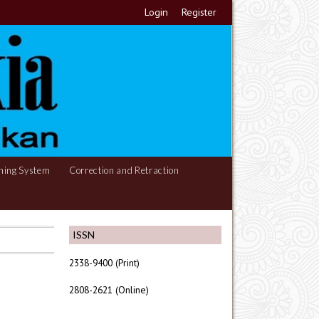
Login
Register
hing System
Correction and Retraction
ISSN
2338-9400 (Print)
2808-2621 (Online)