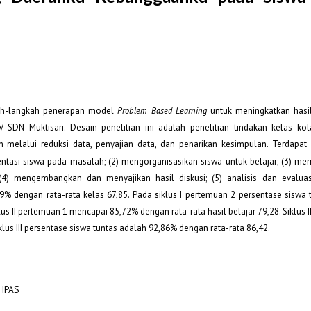
gkah-langkah penerapan model
Problem Based Learning
untuk meningkatkan hasil
DN Muktisari. Desain penelitian ini adalah penelitian tindakan kelas kol
an melalui reduksi data, penyajian data, dan penarikan kesimpulan. Terdapat
rientasi siswa pada masalah; (2) mengorganisasikan siswa untuk belajar; (3) m
4) mengembangkan dan menyajikan hasil diskusi; (5) analisis dan evaluas
29% dengan rata-rata kelas 67,85. Pada siklus I pertemuan 2 persentase siswa 
us II pertemuan 1 mencapai 85,72% dengan rata-rata hasil belajar 79,28. Siklus 
lus III persentase siswa tuntas adalah 92,86% dengan rata-rata 86,42.
 IPAS