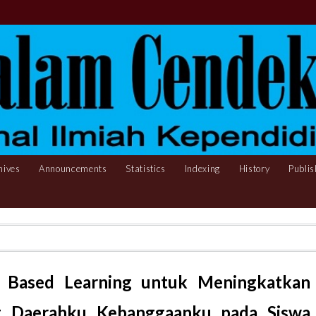
hives
Announcements
Statistics
Indexing
History
Publis
 Based Learning untuk Meningkatkan
ng Daerahku Kebanggaanku pada Siswa