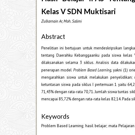
Kelas V SDN Muktisari
Zulkarnain Ar, Moh. Salimi
Abstract
Penelitian ini bertujuan untuk mendeskripsikan lan
tentang Daerahku Kebanggaanku pada siswa kelas V S
dilaksanakan selama 3 siklus. Analisis data dilakuk
penerapan model
Problem Based Learning
, yakni (1) o
mengarahkan siswa untuk melakukan penyelidikan; (
ketuntasan siswa pada siklus I pertemuan 1 yaitu 64,
71,43% dengan rata-rata 70,71. Jumlah siswa tuntas sikl
mencapai 85,72% dengan rata-rata kelas 82,14. Pada sik
Keywords
Problem Based Learning; hasil belajar; mata Pelajaran