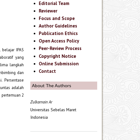
Editorial Team
Reviewer
Focus and Scope
Author Guidelines
Publication Ethics
Open Access Policy
Peer-Review Process
 belajar IPAS
Copyright Notice
aboratif yang
Online Submission
 lima langkah
Contact
embimbing dan
i. Persentase
About The Authors
tuntas adalah
II pertemuan 2
Zulkarnain Ar
Universitas Sebelas Maret
Indonesia