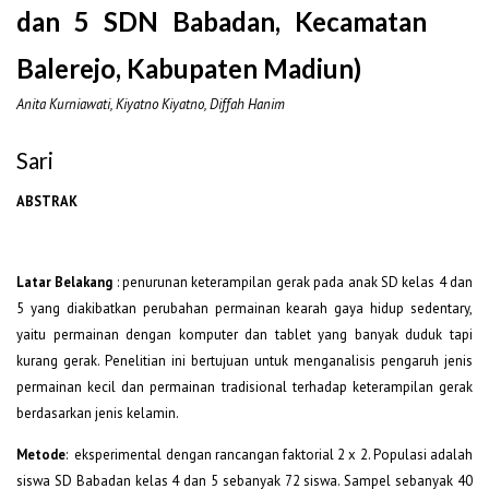
dan 5 SDN Babadan, Kecamatan
Balerejo, Kabupaten Madiun)
Anita Kurniawati, Kiyatno Kiyatno, Diffah Hanim
Sari
ABSTRAK
Latar Belakang
: penurunan keterampilan gerak pada anak SD kelas 4 dan
5 yang diakibatkan perubahan permainan kearah gaya hidup sedentary,
yaitu permainan dengan komputer dan tablet yang banyak duduk tapi
kurang gerak. Penelitian ini bertujuan untuk menganalisis pengaruh jenis
permainan kecil dan permainan tradisional terhadap keterampilan gerak
berdasarkan jenis kelamin.
Metode
: eksperimental dengan rancangan faktorial 2 x 2. Populasi adalah
siswa SD Babadan kelas 4 dan 5 sebanyak 72 siswa. Sampel sebanyak 40