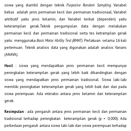
siswa yang diambil dengan teknik
Purposive Rondom Sampling
. Variabel
bebas adalah jenis permainan kecil dan permainan tradisionaal, Variabel
artributif yaitu jenis kelamin, dan Variabel terikat (dependen) yaitu
keterampilan gerak.Teknik pengumpulan data dengan melakukan
permainan kecil dan permainan tradisional serta tes ketrampilan gerak
yaitu menggunaka
Basic Motor Ability Test
(BMAT).
Perlakuan selama 16 kali
pertemuan. Teknik analisis data yang digunakan adalah analisis Varians
(ANAVA).
Hasil
: siswa yang mendapatkan jenis permainan kecil mempunyai
peningkatan keterampilan gerak yang lebih baik dibandingkan dengan
siswa yang mendapatkan jenis permainan tradisional. Siswa laki-laki
memiliki peningkatan keterampilan gerak yang lebih baik dari dari pada
siswa perempuan. Ada interaksi antara jenis kelamin dan keterampilan
gerak.
Kesimpulan
: ada pengaruh antara jenis permainan kecil dan permainan
tradisional terhadap peningkatan keterampilan gerak (p = 0,000). Ada
perbedaan pengaruh antara siswa laki-laki dan siswa perempuan terhadap