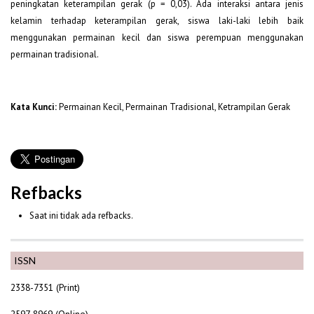
peningkatan keterampilan gerak (p = 0,03). Ada interaksi antara jenis
kelamin terhadap keterampilan gerak, siswa laki-laki lebih baik
menggunakan permainan kecil dan siswa perempuan menggunakan
permainan tradisional.
Kata Kunci:
Permainan Kecil, Permainan Tradisional, Ketrampilan Gerak
Refbacks
Saat ini tidak ada refbacks.
ISSN
2338-7351 (Print)