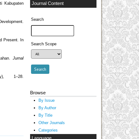
Journal Content
ti Kabupaten
Search
 Development.
d Present. In
Search Scope
ntahan.
Jurnal
ly), 1–28.
Browse
By Issue
By Author
By Title
Other Journals
Categories
Language