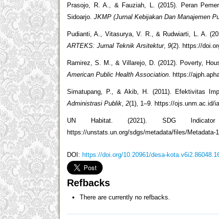
Prasojo, R. A., & Fauziah, L. (2015). Peran Pe
Sidoarjo.
JKMP (Jurnal Kebijakan Dan Manajemen Pu
Pudianti, A., Vitasurya, V. R., & Rudwiarti, L. A. (
ARTEKS: Jurnal Teknik Arsitektur
,
9
(2). https://doi.
Ramirez, S. M., & Villarejo, D. (2012). Poverty, Hou
American Public Health Association
. https://ajph.ap
Simatupang, P., & Akib, H. (2011). Efektivitas 
Administrasi Publik
,
2
(1), 1–9. https://ojs.unm.ac.id/i
UN Habitat. (2021). SDG Indicat
https://unstats.un.org/sdgs/metadata/files/Metadata-1
DOI:
https://doi.org/10.20961/desa-kota.v6i2.86048.1
Refbacks
There are currently no refbacks.