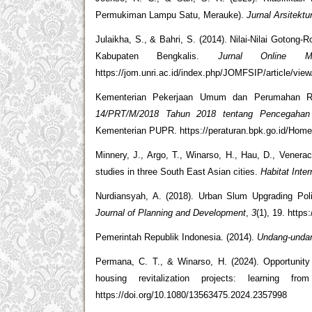
Permukiman Lampu Satu, Merauke).
Jurnal Arsitek
Julaikha, S., & Bahri, S. (2014). Nilai-Nilai Goto
Kabupaten Bengkalis.
Jurnal Online M
https://jom.unri.ac.id/index.php/JOMFSIP/article/vie
Kementerian Pekerjaan Umum dan Perumahan R
14/PRT/M/2018 Tahun 2018 tentang Pencegaha
Kementerian PUPR. https://peraturan.bpk.go.id/Hom
Minnery, J., Argo, T., Winarso, H., Hau, D., Venera
studies in three South East Asian cities.
Habitat Inter
Nurdiansyah, A. (2018). Urban Slum Upgrading Po
Journal of Planning and Development
,
3
(1), 19. https
Pemerintah Republik Indonesia. (2014).
Undang-undan
Permana, C. T., & Winarso, H. (2024). Opportunity 
housing revitalization projects: learning 
https://doi.org/10.1080/13563475.2024.2357998