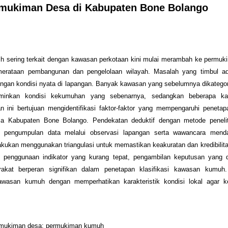
mukiman Desa di Kabupaten Bone Bolango
sering terkait dengan kawasan perkotaan kini mulai merambah ke permuki
akmerataan pembangunan dan pengelolaan wilayah. Masalah yang timbul a
dengan kondisi nyata di lapangan. Banyak kawasan yang sebelumnya dikatego
rminkan kondisi kekumuhan yang sebenarnya, sedangkan beberapa k
 ini bertujuan mengidentifikasi faktor-faktor yang mempengaruhi penetapa
 Kabupaten Bone Bolango. Pendekatan deduktif dengan metode penelitia
an pengumpulan data melalui observasi lapangan serta wawancara men
akukan menggunakan triangulasi untuk memastikan keakuratan dan kredibilitas
r, penggunaan indikator yang kurang tepat, pengambilan keputusan yang di
rakat berperan signifikan dalam penetapan klasifikasi kawasan kumuh
awasan kumuh dengan memperhatikan karakteristik kondisi lokal agar k
permukiman desa; permukiman kumuh