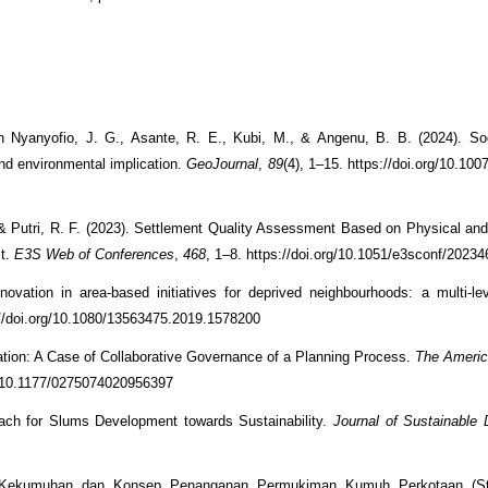
h Nyanyofio, J. G., Asante, R. E., Kubi, M., & Angenu, B. B. (2024). So
and environmental implication.
GeoJournal
,
89
(4), 1–15. https://doi.org/10.10
., & Putri, R. F. (2023). Settlement Quality Assessment Based on Physical an
ct.
E3S Web of Conferences
,
468
, 1–8. https://doi.org/10.1051/e3sconf/2023
novation in area-based initiatives for deprived neighbourhoods: a multi-le
://doi.org/10.1080/13563475.2019.1578200
pation: A Case of Collaborative Governance of a Planning Process.
The Americ
rg/10.1177/0275074020956397
oach for Slums Development towards Sustainability.
Journal of Sustainable
asi Kekumuhan dan Konsep Penanganan Permukiman Kumuh Perkotaan (S