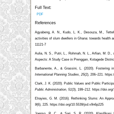
Full Text:
PDF
References
Agyabeng, A. N., Kudo, L. K., Desouza, M., Tette
activities of slum dwellers in Ghana: towards health 
11121-7
Aulia, N. S., Putri, L., Rohmah, N. L., Arfian, M. D
Aspects: A Study Case in Prenggan, Kotagede Distri
Barbanente, A., & Grassini, L. (2020). Fostering in
International Planning Studies
,
25
(2), 206–221. https
Clark, J. K. (2020). Public Values and Public Partici
Public Administration
,
51
(3), 199–212. https://doi.o
Elrayies, G. M. (2016). Rethinking Slums: An Appr
9
(6), 225. https://doi.org/10.5539/jsd.v9n6p225
Joenso, R. C., & Sari, S. R. (2020). Klasifik