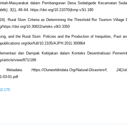
merintah-Masyarakat dalam Pembangunan Desa Sedatigede Kecamatan Seda
blik)
,
3
(1), 49–64. https://doi.org/10.21070/jkmp.v3i1.180
2024). Rural Slum Criteria as Determining the Threshold ffor Tourism Village
org/https://doi.org/10.30822/arteks.v9i3.3350
sing, and the Rural Slum: Policies and the Production of Inequities, Past an
hapublications.org/doi/full/10.2105/AJPH.2011.300864
Implementasi dan Dampak Kebijakan dalam Konteks Desentralisasi Pemeri
ap/article/view/871/189
or Metadata.
Https://Ourworldindata.Org/Natural-Disasters#
,
24
(Ju
1-03-01.pdf
62-175