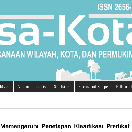
hives
Announcements
Statistics
Focus and Scope
Editoria
g Memengaruhi Penetapan Klasifikasi Predikat