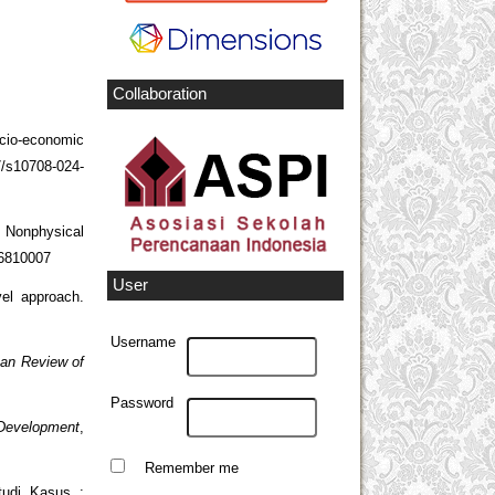
Collaboration
cio-economic
07/s10708-024-
d Nonphysical
46810007
User
vel approach.
Username
an Review of
Password
 Development
,
Remember me
tudi Kasus :