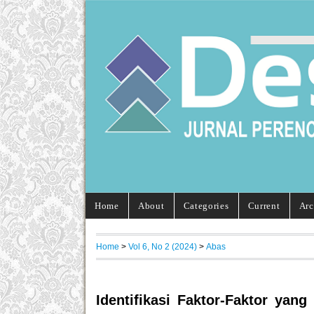
Home
About
Categories
Current
Arc
Home
>
Vol 6, No 2 (2024)
>
Abas
Identifikasi Faktor-Faktor yan