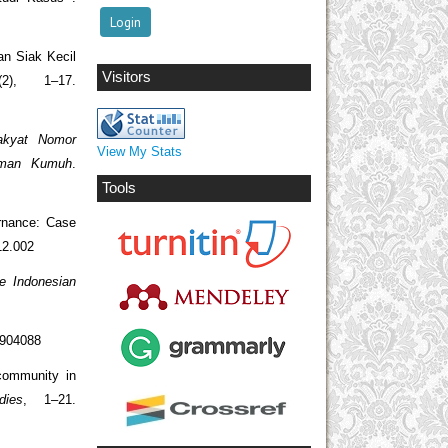
an Siak Kecil
Visitors
(2), 1–17.
akyat Nomor
View My Stats
iman Kumuh
.
Tools
ernance: Case
.12.002
e Indonesian
2904088
 community in
dies
, 1–21.