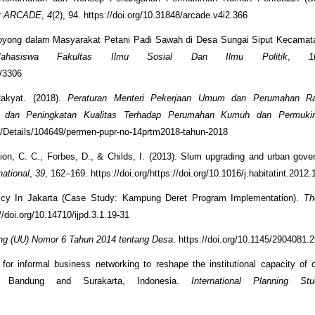
tur ARCADE
,
4
(2), 94. https://doi.org/10.31848/arcade.v4i2.366
ng-Royong dalam Masyarakat Petani Padi Sawah di Desa Sungai Siput Kecamat
ahasiswa Fakultas Ilmu Sosial Dan Ilmu Politik
,
1
w/3306
akyat. (2018).
Peraturan Menteri Pekerjaan Umum dan Perumahan R
n dan Peningkatan Kualitas Terhadap Perumahan Kumuh dan Permuk
e/Details/104649/permen-pupr-no-14prtm2018-tahun-2018
cion, C. C., Forbes, D., & Childs, I. (2013). Slum upgrading and urban gov
national
,
39
, 162–169. https://doi.org/https://doi.org/10.1016/j.habitatint.2012
licy In Jakarta (Case Study: Kampung Deret Program Implementation).
Th
://doi.org/10.14710/ijpd.3.1.19-31
g (UU) Nomor 6 Tahun 2014 tentang Desa
. https://doi.org/10.1145/2904081.
for informal business networking to reshape the institutional capacity of
from Bandung and Surakarta, Indonesia.
International Planning Stu