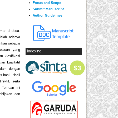
Focus and Scope
Submit Manuscript
Author Guidelines
man di desa.
dalah adanya
rikan sebagai
awasan yang
Indexing
n klasifikasi
n kualitatif
dalam dengan
 hasil. Hasil
rektif, serta
. Temuan ini
ebijakan dan