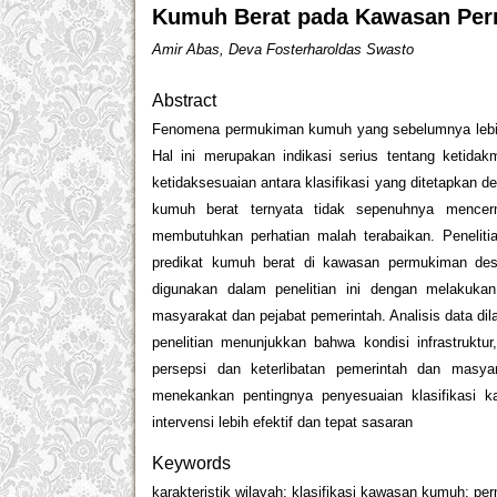
Kumuh Berat pada Kawasan Per
Amir Abas, Deva Fosterharoldas Swasto
Abstract
Fenomena permukiman kumuh yang sebelumnya lebih 
Hal ini merupakan indikasi serius tentang ketid
ketidaksesuaian antara klasifikasi yang ditetapkan 
kumuh berat ternyata tidak sepenuhnya mence
membutuhkan perhatian malah terabaikan. Penelitian
predikat kumuh berat di kawasan permukiman desa
digunakan dalam penelitian ini dengan melakuk
masyarakat dan pejabat pemerintah. Analisis data dil
penelitian menunjukkan bahwa kondisi infrastruktu
persepsi dan keterlibatan pemerintah dan masya
menekankan pentingnya penyesuaian klasifikasi k
intervensi lebih efektif dan tepat sasaran
Keywords
karakteristik wilayah; klasifikasi kawasan kumuh; 