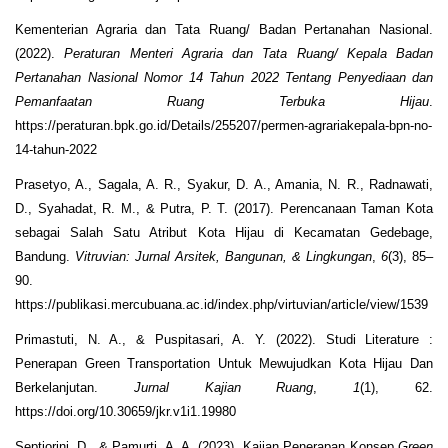
Kementerian Agraria dan Tata Ruang/ Badan Pertanahan Nasional.
(2022).
Peraturan Menteri Agraria dan Tata Ruang/ Kepala Badan
Pertanahan Nasional Nomor 14 Tahun 2022 Tentang Penyediaan dan
Pemanfaatan Ruang Terbuka Hijau
.
https://peraturan.bpk.go.id/Details/255207/permen-agrariakepala-bpn-no-
14-tahun-2022
Prasetyo, A., Sagala, A. R., Syakur, D. A., Amania, N. R., Radnawati,
D., Syahadat, R. M., & Putra, P. T. (2017). Perencanaan Taman Kota
sebagai Salah Satu Atribut Kota Hijau di Kecamatan Gedebage,
Bandung.
Vitruvian: Jurnal Arsitek, Bangunan, & Lingkungan
,
6
(3), 85–
90.
https://publikasi.mercubuana.ac.id/index.php/virtuvian/article/view/1539
Primastuti, N. A., & Puspitasari, A. Y. (2022). Studi Literature :
Penerapan Green Transportation Untuk Mewujudkan Kota Hijau Dan
Berkelanjutan.
Jurnal Kajian Ruang
,
1
(1), 62.
https://doi.org/10.30659/jkr.v1i1.19980
Septiorini, D., & Pamurti, A. A. (2023). Kajian Penerapan Konsep
Green