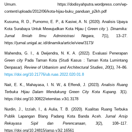
Umum. https://dodisyahputra.wordpress.com/wp-
content/uploads/2012/06/kota-hijau-buku_panduan_p2kh.pdf
Kusuma, R. D., Purnomo, E. P., & Kasiwi, A. N. (2020). Analisis Upaya
Kota Surabaya Untuk Mewujudkan Kota Hijau (
Green city
).
Dinamika:
Jurnal Ilmiah Ilmu Administrasi Negara
,
7
(1), 13–27.
https://jurnal.unigal.ac.id/dinamika/article/view/3173/
Mahendra, G. I., & Dwijendra, N. K. A. (2022). Evaluasi Penerapan
Green city
Pada Taman Kota (Studi Kasus : Taman Kota Lumintang
Denpasar).
Review of Urbanism and Architectural Studies
,
20
(1), 74–86.
https://doi.org/10.21776/ub.ruas.2022.020.01.8
Nait, E. K., Mahayasa, I. N. W., & Effendi, J. (2023).
Analisis Ruang
Terbuka Hijau Dalam Mendukung Green City Kota Kupang
.
3
(1).
https://doi.org/10.30822/eternitas.v3i1.3178
Nurdin, J., Izziah, I., & Aulia, T. B. (2020). Kualitas Ruang Terbuka
Publik Lapangan Blang Padang Kota Banda Aceh.
Jurnal Arsip
Rekayasa Sipil dan Perencanaan
,
3
(2), 108–117.
https://doi.org/10.24815/jarsp.v3i2.16561