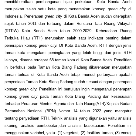
menitikberatkan pembangunan hijau perkotaan. Kota Banda Aceh
merupakan salah satu kota yang menerapkan konsep
green city
di
Indonesia. Penerapan
green city
di Kota Banda Aceh sudah diterapkan
sejak tahun 2011 dan tertuang dalam Rencana Tata Ruang Wilayah
(RTRW) Kota Banda Aceh tahun 2009-2029. Keberadaan Ruang
Terbuka Hijau (RTH) merupakan salah satu indikator penting dalam
penerapan konsep
green city.
DI Kota Banda Aceh, RTH dengan jenis
taman kota mengalami peningkatan yang lebih tinggi dari jenis RTH
lainnya, dimana terdapat 68 taman kota di Kota Banda Aceh. Penelitian
ini berfokus pada Taman Kota Blang Padang dikarenakan merupakan
taman terluas di Kota Banda Aceh tetapi muncul pertanyaan apakah
penyediaan Taman Kota Blang Padang sudah sesuai dengan penerapan
konsep
green city.
Penelitian ini bertujuan ingin mengetahui penerapan
konsep
green city
pada Taman Kota Blang Padang dan kesesuaian
terhadap Peraturan Menteri Agraria dan Tata Ruang(ATR)/Kepala Badan
Pertanahan Nasional (BPN) Nomor 14 tahun 2022 yang mengatur
tentang penyediaan RTH. Teknik analisis yang digunakan yaitu analisis
skoring, analisis pembobotan,dan analisis kesesuaian. Penelitian ini
menggunakan variabel, yaitu: (1) vegetasi; (2) fasilitas taman; (3) energi