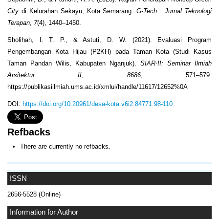
City
di Kelurahan Sekayu, Kota Semarang.
G-Tech
: Jurnal Teknologi
Terapan
,
7
(4), 1440–1450.
Sholihah, I. T. P., & Astuti, D. W. (2021). Evaluasi Program
Pengembangan Kota Hijau (P2KH) pada Taman Kota (Studi Kasus
Taman Pandan Wilis, Kabupaten Nganjuk).
SIAR-II: Seminar Ilmiah
Arsitektur II
,
8686
, 571–579.
https://publikasiilmiah.ums.ac.id/xmlui/handle/11617/12652%0A
DOI:
https://doi.org/10.20961/desa-kota.v6i2.84771.98-110
Refbacks
There are currently no refbacks.
ISSN
2656-5528 (Online)
Information for Author