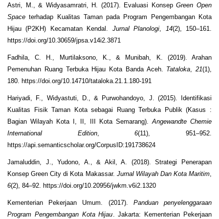
Astri, M., & Widyasamratri, H. (2017). Evaluasi Konsep
Green Open
Space
terhadap Kualitas Taman pada Program Pengembangan Kota
Hijau (P2KH) Kecamatan Kendal.
Jurnal Planologi
,
14
(2), 150–161.
https://doi.org/10.30659/jpsa.v14i2.3871
Fadhila, C. H., Murtilaksono, K., & Munibah, K. (2019). Arahan
Pemenuhan Ruang Terbuka Hijau Kota Banda Aceh.
Tataloka
,
21
(1),
180. https://doi.org/10.14710/tataloka.21.1.180-191
Hariyadi, F., Widyastuti, D., & Purwohandoyo, J. (2015). Identifikasi
Kualitas Fisik Taman Kota sebagai Ruang Terbuka Publik (Kasus :
Bagian Wilayah Kota I, II, III Kota Semarang).
Angewandte Chemie
International Edition
,
6
(11), 951–952.
https://api.semanticscholar.org/CorpusID:191738624
Jamaluddin, J., Yudono, A., & Akil, A. (2018). Strategi Penerapan
Konsep Green City di Kota Makassar.
Jurnal Wilayah Dan Kota Maritim
,
6
(2), 84–92. https://doi.org/10.20956/jwkm.v6i2.1320
Kementerian Pekerjaan Umum. (2017).
Panduan penyelenggaraan
Program Pengembangan Kota Hijau
. Jakarta: Kementerian Pekerjaan