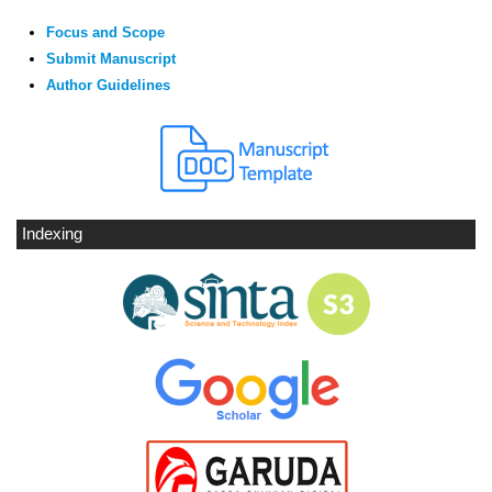
Focus and Scope
Submit Manuscript
Author Guidelines
Indexing