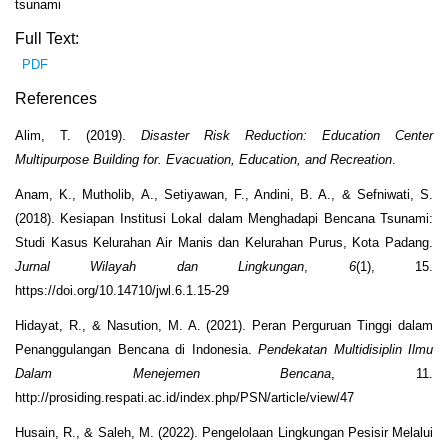
tsunami
Full Text:
PDF
References
Alim, T. (2019).
Disaster Risk Reduction: Education Center
Multipurpose Building for. Evacuation, Education, and Recreation
.
Anam, K., Mutholib, A., Setiyawan, F., Andini, B. A., & Sefniwati, S.
(2018). Kesiapan Institusi Lokal dalam Menghadapi Bencana Tsunami:
Studi Kasus Kelurahan Air Manis dan Kelurahan Purus, Kota Padang.
Jurnal Wilayah dan Lingkungan
,
6
(1), 15.
https://doi.org/10.14710/jwl.6.1.15-29
Hidayat, R., & Nasution, M. A. (2021). Peran Perguruan Tinggi dalam
Penanggulangan Bencana di Indonesia.
Pendekatan Multidisiplin Ilmu
Dalam Menejemen Bencana
, 11.
http://prosiding.respati.ac.id/index.php/PSN/article/view/47
Husain, R., & Saleh, M. (2022). Pengelolaan Lingkungan Pesisir Melalui