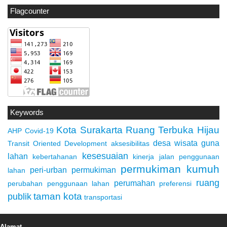
Flagcounter
Keywords
Kota Surakarta
Ruang Terbuka Hijau
AHP
Covid-19
desa wisata
guna
Transit Oriented Development
aksesibilitas
kesesuaian
lahan
kebertahanan
kinerja jalan
penggunaan
permukiman kumuh
peri-urban
permukiman
lahan
ruang
perumahan
perubahan penggunaan lahan
preferensi
taman kota
publik
transportasi
Alamat