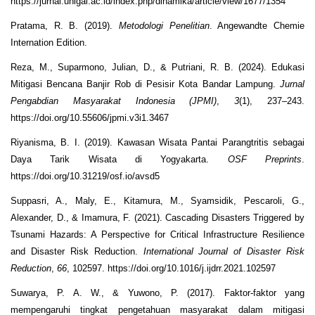
https://jurnal.unigal.ac.id/index.php/dinamika/article/view/1677/1354
Pratama, R. B. (2019).
Metodologi Penelitian
. Angewandte Chemie
Internation Edition.
Reza, M., Suparmono, Julian, D., & Putriani, R. B. (2024). Edukasi
Mitigasi Bencana Banjir Rob di Pesisir Kota Bandar Lampung.
Jurnal
Pengabdian Masyarakat Indonesia (JPMI)
,
3
(1), 237–243.
https://doi.org/10.55606/jpmi.v3i1.3467
Riyanisma, B. I. (2019). Kawasan Wisata Pantai Parangtritis sebagai
Daya Tarik Wisata di Yogyakarta.
OSF Preprints
.
https://doi.org/10.31219/osf.io/avsd5
Suppasri, A., Maly, E., Kitamura, M., Syamsidik, Pescaroli, G.,
Alexander, D., & Imamura, F. (2021). Cascading Disasters Triggered by
Tsunami Hazards: A Perspective for Critical Infrastructure Resilience
and Disaster Risk Reduction.
International Journal of Disaster Risk
Reduction
,
66
, 102597. https://doi.org/10.1016/j.ijdrr.2021.102597
Suwarya, P. A. W., & Yuwono, P. (2017). Faktor-faktor yang
mempengaruhi tingkat pengetahuan masyarakat dalam mitigasi