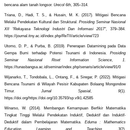
bencana alam tanah longsor.
Urecol 6th
, 305–314.
Triana, D., Hadi, T. S., & Husain, M. K. (2017). Mitigasi Bencana
Melalui Pendekatan Kultural dan Struktural.
Prosiding Seminar Nasional
XII “Rekayasa Teknologi Industri Dan Informasi 2017"
, 379–384.
https://journal.itny.ac.id/index.php/ReTII/article/view/723
Utomo, D. P., & Purba, B. (2019). Penerapan Datamining pada Data
Gempa Bumi terhadap Potensi Tsunami di Indonesia.
Prosiding
Seminar Nasional Riset Information Science
,
1
.
https://tunasbangsa.ac.id/seminar/index.php/senaris/article/view/91/0
Wijanarko, T., Tondobala, L., Ontang, F., & Siregar, P. (2022). Mitigasi
Bencana Tsunami di Wilayah Pesisir Kabupaten Bolaang Mongondow
Timur.
Jurnal Spasial
,
9
(1).
https://doi.org/https://doi.org/10.35793/sp.v9i1.42585
Winarso, W. (2014). Membangun Kemampuan Berfikir Matematika
Tingkat Tinggi Melalui Pendekatan Induktif, Deduktif dan Induktif-
Deduktif dalam Pembelajaran Matematika.
Eduma
: Mathematics
Education Learning and Teaching
,
3
(2).