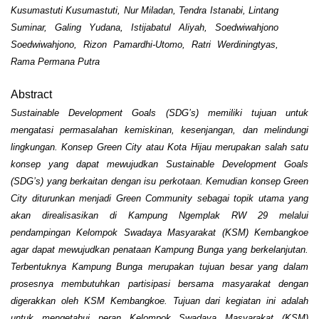
Kusumastuti Kusumastuti, Nur Miladan, Tendra Istanabi, Lintang
Suminar, Galing Yudana, Istijabatul Aliyah, Soedwiwahjono
Soedwiwahjono, Rizon Pamardhi-Utomo, Ratri Werdiningtyas,
Rama Permana Putra
Abstract
Sustainable Development Goals (SDG’s) memiliki tujuan untuk
mengatasi permasalahan kemiskinan, kesenjangan, dan melindungi
lingkungan. Konsep Green City atau Kota Hijau merupakan salah satu
konsep yang dapat mewujudkan Sustainable Development Goals
(SDG’s) yang berkaitan dengan isu perkotaan. Kemudian konsep Green
City diturunkan menjadi Green Community sebagai topik utama yang
akan direalisasikan di Kampung Ngemplak RW 29 melalui
pendampingan Kelompok Swadaya Masyarakat (KSM) Kembangkoe
agar dapat mewujudkan penataan Kampung Bunga yang berkelanjutan.
Terbentuknya Kampung Bunga merupakan tujuan besar yang dalam
prosesnya membutuhkan partisipasi bersama masyarakat dengan
digerakkan oleh KSM Kembangkoe. Tujuan dari kegiatan ini adalah
untuk mengetahui peran Kelompok Swadaya Masyarakat (KSM)