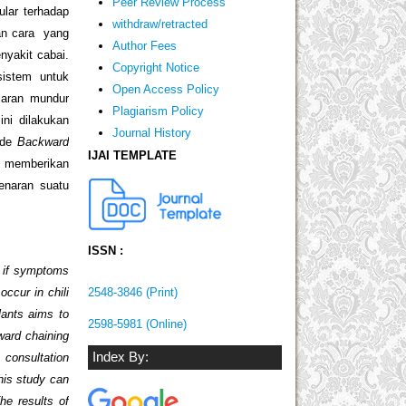
Peer Review Process
lar terhadap
withdraw/retracted
kan cara yang
Author Fees
yakit cabai.
Copyright Notice
sistem untuk
Open Access Policy
laran mundur
Plagiarism Policy
ni dilakukan
Journal History
ode
Backward
IJAI TEMPLATE
an memberikan
enaran suatu
ISSN :
ts if symptoms
2548-3846 (Print)
ccur in chili
lants aims to
2598-5981 (Online)
ward chaining
Index By:
 consultation
his study can
he results of