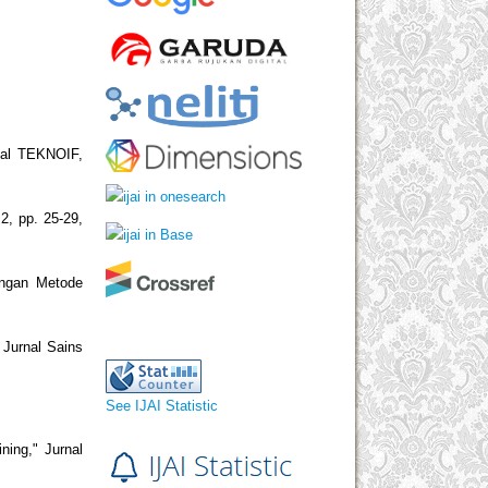
nal TEKNOIF,
2, pp. 25-29,
engan Metode
 Jurnal Sains
See IJAI Statistic
ing," Jurnal