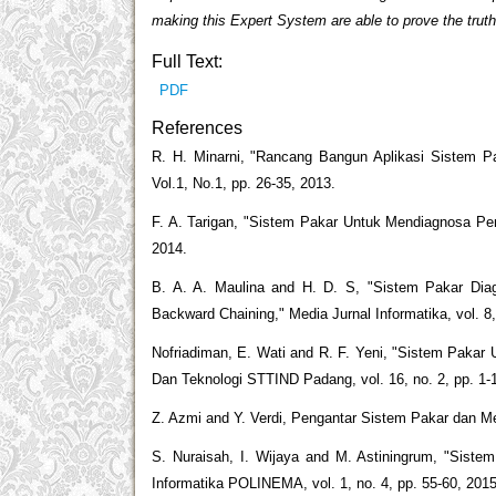
making this Expert System are able to prove the truth o
Full Text:
PDF
References
R. H. Minarni, "Rancang Bangun Aplikasi Sistem 
Vol.1, No.1, pp. 26-35, 2013.
F. A. Tarigan, "Sistem Pakar Untuk Mendiagnosa Pen
2014.
B. A. A. Maulina and H. D. S, "Sistem Pakar D
Backward Chaining," Media Jurnal Informatika, vol. 8,
Nofriadiman, E. Wati and R. F. Yeni, "Sistem Paka
Dan Teknologi STTIND Padang, vol. 16, no. 2, pp. 1-
Z. Azmi and Y. Verdi, Pengantar Sistem Pakar dan M
S. Nuraisah, I. Wijaya and M. Astiningrum, "Sist
Informatika POLINEMA, vol. 1, no. 4, pp. 55-60, 2015