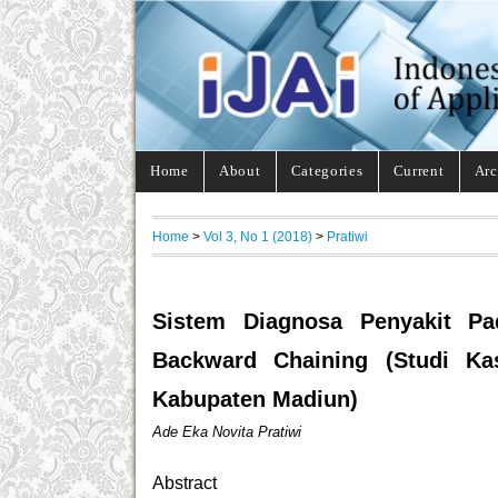
Home
About
Categories
Current
Arc
Home
>
Vol 3, No 1 (2018)
>
Pratiwi
Sistem Diagnosa Penyakit P
Backward Chaining (Studi K
Kabupaten Madiun)
Ade Eka Novita Pratiwi
Abstract