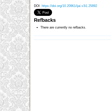
DOI:
https://doi.org/10.20961/ijai.v3i1.25892
Refbacks
There are currently no refbacks.