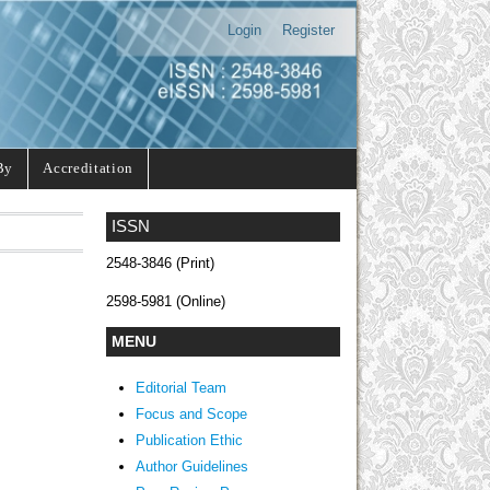
Login
Register
By
Accreditation
ISSN
2548-3846 (Print)
2598-5981 (Online)
MENU
Editorial Team
Focus and Scope
Publication Ethic
Author Guidelines