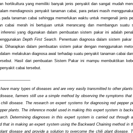
 hortikultura yang memiliki banyak jenis penyakit dan sangat mudah menu
a. Dalam mendiagnosis penyakit tanaman cabai, para petani masih mengguna
 pada tanaman cabai sehingga memerlukan waktu untuk mengenali jenis pen
man cabai merah ini bertujuan untuk merancang dan membangun suatu 
inferensi yang digunakan dalam pembuatan sistem pakar ini adalah pena
 menggunakan
Depth First Search
. Penentuan diagnosa dalam sistem pakar i
akai. Diharapkan dalam pembuatan sistem pakar dengan menggunakan met
i dalam melakukan diagnosa awal terhadap suatu penyakit tanaman cabai d
ersebut. Hasil dari pembuatan Sistem Pakar ini mampu membuktikan keb
enyakit cabai tersebut.
_______________
hat have many types of diseases and are very easily transmitted to other plan
 disease, farmers still use a simple method by observing the symptoms that o
f chili disease. The research on expert systems for diagnosing red pepper p
epper plants. The inference model used in making this expert system is back
rch. Determining diagnoses in this expert system is carried out through a
d that in making an expert system using the Backward Chaining method in t
 plant disease and provide a solution to overcome the chili plant disease. T