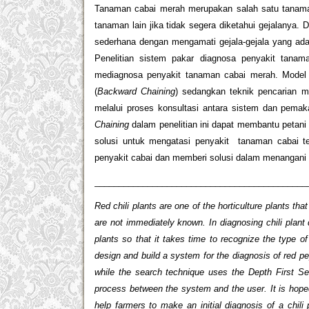
Tanaman cabai merah merupakan salah satu tanaman
tanaman lain jika tidak segera diketahui gejalany
sederhana dengan mengamati gejala-gejala yang ada
Penelitian sistem pakar diagnosa penyakit tana
mediagnosa penyakit tanaman cabai merah. Model 
(
Backward Chaining
) sedangkan teknik pencarian
melalui proses konsultasi antara sistem dan pem
Chaining
dalam penelitian ini dapat membantu petan
solusi untuk mengatasi penyakit tanaman cabai t
penyakit cabai dan memberi solusi dalam menangani p
____________________________________________
Red chili plants are one of the horticulture plants t
are not immediately known. In diagnosing chili plant
plants so that it takes time to recognize the type o
design and build a system for the diagnosis of red p
while the search technique uses the Depth First Sea
process between the system and the user. It is hope
help farmers to make an initial diagnosis of a chili