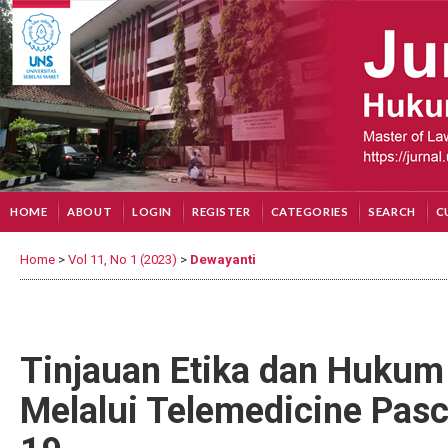
HOME
ABOUT
LOGIN
REGISTER
CATEGORIES
SEARCH
C
Home
>
Vol 11, No 1 (2023)
>
Dewayanti
Tinjauan Etika dan Hukum
Melalui Telemedicine Pas