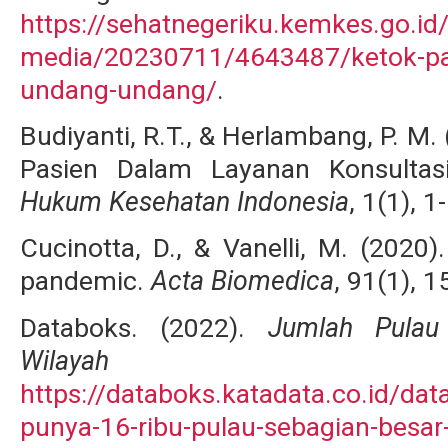
https://sehatnegeriku.kemkes.go.id/b
media/20230711/4643487/ketok-palu
undang-undang/
.
Budiyanti, R.T., & Herlambang, P. M
Pasien Dalam Layanan Konsultas
Hukum Kesehatan Indonesia
, 1(1), 1
Cucinotta, D., & Vanelli, M. (202
pandemic.
Acta Biomedica
, 91(1), 
Databoks. (2022).
Jumlah Pulau
Wilayah
https://databoks.katadata.co.id/da
punya-16-ribu-pulau-sebagian-besar-