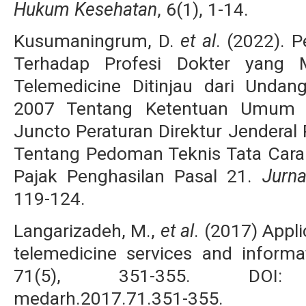
Hukum Kesehatan
, 6(1), 1-14.
Kusumaningrum, D.
et al
. (2022). 
Terhadap Profesi Dokter yang M
Telemedicine Ditinjau dari Und
2007 Tentang Ketentuan Umum d
Juncto Peraturan Direktur Jendera
Tentang Pedoman Teknis Tata Car
Pajak Penghasilan Pasal 21.
Jurn
119-124.
Langarizadeh, M.,
et al
. (2017) Appli
telemedicine services and inform
71(5), 351-355. DOI: http
medarh.2017.71.351-355.