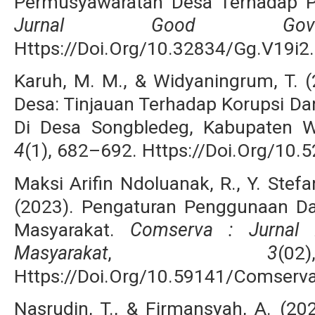
Permusyawaratan Desa Terhadap P
Jurnal Good Govern
Https://Doi.Org/10.32834/Gg.V19i2
Karuh, M. M., & Widyaningrum, T. 
Desa: Tinjauan Terhadap Korupsi D
Di Desa Songbledeg, Kabupaten W
4
(1), 682–692. Https://Doi.Org/10.5
Maksi Arifin Ndoluanak, R., Y. Stefa
(2023). Pengaturan Penggunaan D
Masyarakat.
Comserva
: Jurnal 
Masyarakat
,
3
(
Https://Doi.Org/10.59141/Comserv
Nasrudin, T., & Firmansyah, A. (20