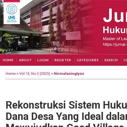
HOME
ABOUT
LOGIN
REGISTER
CATEGORIES
SEARCH
C
Home
>
Vol 13, No 2 (2025)
>
Nirmalaningtyas
Rekonstruksi Sistem Hu
Dana Desa Yang Ideal dal