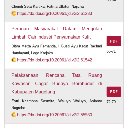
Chendi Seta Kartika, Fatma Ulfatun Najicha
https://dx.doi.org/10.20961/jd.v2i2.61233
Peranan Masyarakat Dalam Mengolah
Limbah Cair Industri Penyamakan Kulit
PDF
Ditya Metta Ayu Fernanda, I Gusti Ayu Ketut Rachmi
65-71
Handayani, Lego Karjoko
https://dx.doi.org/10.20961/jd.v2i2.61542
Pelaksanaan Rencana Tata Ruang
Kawasan Cagar Budaya Borobudur di
PDF
Kabupaten Magelang
Estri Krismona Sasmita, Waluyo Waluyo, Asianto
72-79
Nugroho
https://dx.doi.org/10.20961/jd.v2i2.55980