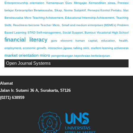
Enterpreneurship orientation
Kemampuan Guru Mengajar, Kemandirian siswa, Prestasi
belajar
Keterampilan Berwirausaha, Sikap, Norma Subjektif, Persepsi Kontrol Perlaku, Niat
Berwirausaha
Micro Teaching Achievement, Educational Internship Achievement, Teaching
Skills, Readiness become Teacher
Micro, Small and medium enterprises (MSMEs)
Problem
Based Learning
STAD
Self-management, Social Support, Burnout
Vocational High School
financial literacy
guru ekonomi
human capital, education, health,
employment, economic growth.
interaction
jigsaw, talking stick, student learning activeness
market orientation
micro
pengembangan keprofesian berkelanjutan
Open Journal Systems
Alamat
Jalan Ir. Sutami 36 A, Surakarta, 57126
(0271) 638959