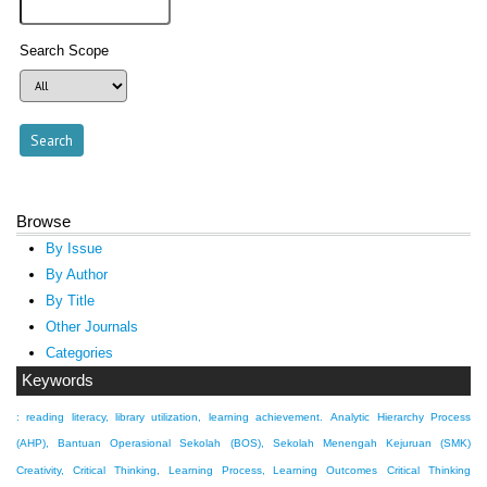
Search Scope
Browse
By Issue
By Author
By Title
Other Journals
Categories
Keywords
: reading literacy, library utilization, learning achievement.
Analytic Hierarchy Process
(AHP), Bantuan Operasional Sekolah (BOS), Sekolah Menengah Kejuruan (SMK)
Creativity, Critical Thinking, Learning Process, Learning Outcomes
Critical Thinking