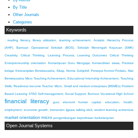
By Title
Other Journals
Categories
Keywords
: reading literacy, library utilization, learning achievement.
Analytic Hierarchy Process
(AHP), Bantuan Operasional Sekolah (BOS), Sekolah Menengah Kejuruan (SMK)
Creativity, Critical Thinking, Learning Process, Learning Outcomes
Critical Thinking
Enterpreneurship orientation
Kemampuan Guru Mengajar, Kemandirian siswa, Prestasi
belajar
Keterampilan Berwirausaha, Sikap, Norma Subjektif, Persepsi Kontrol Perlaku, Niat
Berwirausaha
Micro Teaching Achievement, Educational Internship Achievement, Teaching
Skills, Readiness become Teacher
Micro, Small and medium enterprises (MSMEs)
Problem
Based Learning
STAD
Self-management, Social Support, Burnout
Vocational High School
financial literacy
guru ekonomi
human capital, education, health,
employment, economic growth.
interaction
jigsaw, talking stick, student learning activeness
market orientation
micro
pengembangan keprofesian berkelanjutan
Open Journal Systems