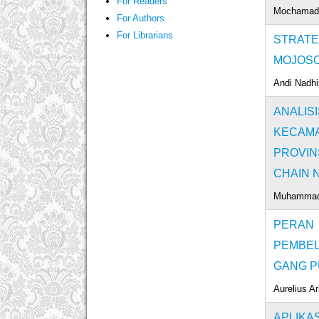
For Readers
Mochamad 
For Authors
For Librarians
STRATE
MOJOSO
Andi Nadhi
ANALIS
KECAM
PROVIN
CHAIN 
Muhammad 
PERAN
PEMBEL
GANG P
Aurelius Ar
APLIKA