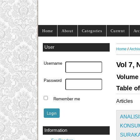
Home
About
Categories
Current
Arc
User
Home
/
Archi
Vol 7, 
Username
Volume
Password
Table o
Remember me
Articles
ANALI
KONSUM
Information
SURAK