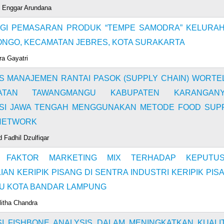
Enggar Arundana
GI PEMASARAN PRODUK “TEMPE SAMODRA” KELURA
NGO, KECAMATAN JEBRES, KOTA SURAKARTA
ra Gayatri
IS MANAJEMEN RANTAI PASOK (SUPPLY CHAIN) WORTEL
ATAN TAWANGMANGU KABUPATEN KARANGAN
SI JAWA TENGAH MENGGUNAKAN METODE FOOD SUP
NETWORK
Fadhil Dzulfiqar
 FAKTOR MARKETING MIX TERHADAP KEPUTU
IAN KERIPIK PISANG DI SENTRA INDUSTRI KERIPIK PIS
U KOTA BANDAR LAMPUNG
litha Chandra
SI FISHBONE ANALYSIS DALAM MENINGKATKAN KUALI