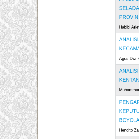
SELADA
PROVIN
Habibi Arie
ANALIS
KECAMA
Agus Dwi 
ANALIS
KENTAN
Muhammad 
PENGA
KEPUT
BOYOLA
Hendito Za