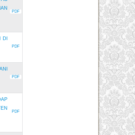
MAN
PDF
 DI
PDF
ANI
PDF
DAP
TEN
PDF