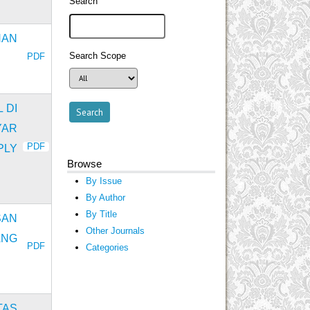
Search
HAN
Search Scope
PDF
 DI
YAR
PDF
PLY
Browse
By Issue
By Author
By Title
SAN
Other Journals
ANG
PDF
Categories
TAS