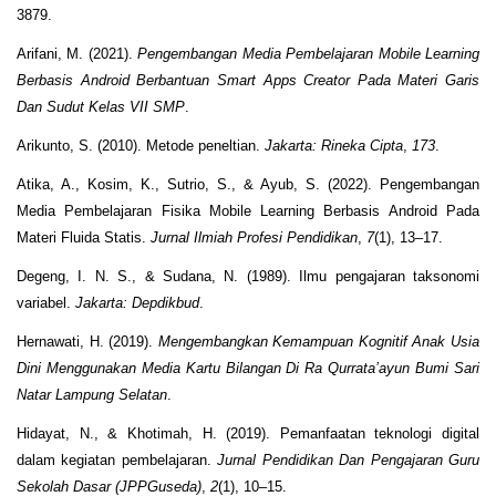
3879.
Arifani, M. (2021).
Pengembangan Media Pembelajaran Mobile Learning
Berbasis Android Berbantuan Smart Apps Creator Pada Materi Garis
Dan Sudut Kelas VII SMP
.
Arikunto, S. (2010). Metode peneltian.
Jakarta: Rineka Cipta
,
173
.
Atika, A., Kosim, K., Sutrio, S., & Ayub, S. (2022). Pengembangan
Media Pembelajaran Fisika Mobile Learning Berbasis Android Pada
Materi Fluida Statis.
Jurnal Ilmiah Profesi Pendidikan
,
7
(1), 13–17.
Degeng, I. N. S., & Sudana, N. (1989). Ilmu pengajaran taksonomi
variabel.
Jakarta: Depdikbud
.
Hernawati, H. (2019).
Mengembangkan Kemampuan Kognitif Anak Usia
Dini Menggunakan Media Kartu Bilangan Di Ra Qurrata’ayun Bumi Sari
Natar Lampung Selatan
.
Hidayat, N., & Khotimah, H. (2019). Pemanfaatan teknologi digital
dalam kegiatan pembelajaran.
Jurnal Pendidikan Dan Pengajaran Guru
Sekolah Dasar (JPPGuseda)
,
2
(1), 10–15.