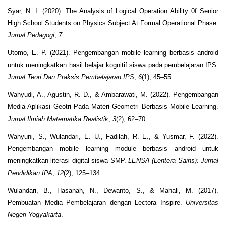
Syar, N. I. (2020). The Analysis of Logical Operation Ability 0f Senior
High School Students on Physics Subject At Formal Operational Phase.
Jurnal Pedagogi
,
7
.
Utomo, E. P. (2021). Pengembangan mobile learning berbasis android
untuk meningkatkan hasil belajar kognitif siswa pada pembelajaran IPS.
Jurnal Teori Dan Praksis Pembelajaran IPS
,
6
(1), 45–55.
Wahyudi, A., Agustin, R. D., & Ambarawati, M. (2022). Pengembangan
Media Aplikasi Geotri Pada Materi Geometri Berbasis Mobile Learning.
Jurnal Ilmiah Matematika Realistik
,
3
(2), 62–70.
Wahyuni, S., Wulandari, E. U., Fadilah, R. E., & Yusmar, F. (2022).
Pengembangan mobile learning module berbasis android untuk
meningkatkan literasi digital siswa SMP.
LENSA (Lentera Sains): Jurnal
Pendidikan IPA
,
12
(2), 125–134.
Wulandari, B., Hasanah, N., Dewanto, S., & Mahali, M. (2017).
Pembuatan Media Pembelajaran dengan Lectora Inspire.
Universitas
Negeri Yogyakarta
.