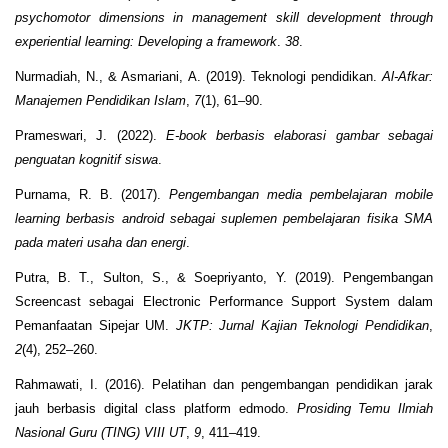
psychomotor dimensions in management skill development through
experiential learning: Developing a framework
.
38
.
Nurmadiah, N., & Asmariani, A. (2019). Teknologi pendidikan.
Al-Afkar:
Manajemen Pendidikan Islam
,
7
(1), 61–90.
Prameswari, J. (2022).
E-book berbasis elaborasi gambar sebagai
penguatan kognitif siswa
.
Purnama, R. B. (2017).
Pengembangan media pembelajaran mobile
learning berbasis android sebagai suplemen pembelajaran fisika SMA
pada materi usaha dan energi
.
Putra, B. T., Sulton, S., & Soepriyanto, Y. (2019). Pengembangan
Screencast sebagai Electronic Performance Support System dalam
Pemanfaatan Sipejar UM.
JKTP: Jurnal Kajian Teknologi Pendidikan
,
2
(4), 252–260.
Rahmawati, I. (2016). Pelatihan dan pengembangan pendidikan jarak
jauh berbasis digital class platform edmodo.
Prosiding Temu Ilmiah
Nasional Guru (TING) VIII UT
,
9
, 411–419.