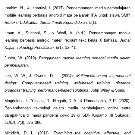
Ibrahim, N., & Ishartiwi, I. (2017). Pengembangan media pembelajaran
mobile learning berbasis android mata pelajaran IPA untuk siswa SMP.
Refleksi Edukatika: Jurnal Ilmiah Kependidikan
,
8
(1).
Ilman, A., Sulthoni, S., & Wedi, A. (n.d.). Pengembangan mobile
learning berbasis android materi recount text kelas X bahasa.
Jurnal
Kajian Teknologi Pendidikan
,
5
(1), 32–41.
Junita, W. (2019).
Penggunaan mobile learning sebagai media dalam
pembelajaran
.
Lee, W. W., & Owens, D. L. (2004).
Multimedia-based instructional
design: Computer-based training, web-based training, distance
broadcast training, performance-based solutions
. John Wiley & Sons.
Magdalena, I., Yulianti, D., Ningsih, D. A., & Ramadhania, P. R. (2020).
Perkembangan teknologi dalam media pembelajaran online serta
dampaknya di masa pandemi covid 19 di SDN Kosambi III Sukadiri.
EDISI
,
2
(3), 375–386.
Micklich, D. L. (2011).
Examining the cognitive, affective, and