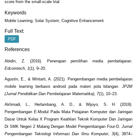
score from the small-scale trial.
Keywords
Mobile Learning; Solar System; Cognitive Enhancement
Full Text:
PDF
References
Abidin, Z. (2016). Penerapan pemilihan media pembelajaran.
Edcomtech
,
1
(1), 9–20.
Agustin, E., & Wintarti, A. (2021). Pengembangan media pembelajaran
mobile learning berbasis android pada materi pola bilangan.
JP2M
(Jurnal Pendidikan Dan Pembelajaran Matematika)
,
7
(1), 10–23.
Akhmadi, L., Herlambang, A. D., & Wijoyo, S. H. (2019).
Pengembangan E-Modul Pada Mata Pelajaran Komputer dan Jaringan
Dasar Untuk Kelas X Program Keahlian Teknik Komputer Dan Jaringan
Di SMK Negeri 2 Malang Dengan Model Pengembangan Four-D.
Jurnal
Pengembangan Teknologi Informasi Dan Ilmu Komputer
,
3
(4), 3874–