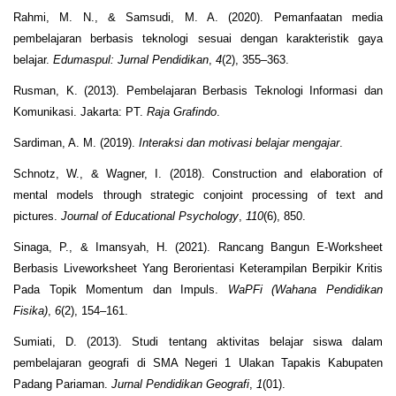
Rahmi, M. N., & Samsudi, M. A. (2020). Pemanfaatan media
pembelajaran berbasis teknologi sesuai dengan karakteristik gaya
belajar.
Edumaspul: Jurnal Pendidikan
,
4
(2), 355–363.
Rusman, K. (2013). Pembelajaran Berbasis Teknologi Informasi dan
Komunikasi. Jakarta: PT.
Raja Grafindo
.
Sardiman, A. M. (2019).
Interaksi dan motivasi belajar mengajar
.
Schnotz, W., & Wagner, I. (2018). Construction and elaboration of
mental models through strategic conjoint processing of text and
pictures.
Journal of Educational Psychology
,
110
(6), 850.
Sinaga, P., & Imansyah, H. (2021). Rancang Bangun E-Worksheet
Berbasis Liveworksheet Yang Berorientasi Keterampilan Berpikir Kritis
Pada Topik Momentum dan Impuls.
WaPFi (Wahana Pendidikan
Fisika)
,
6
(2), 154–161.
Sumiati, D. (2013). Studi tentang aktivitas belajar siswa dalam
pembelajaran geografi di SMA Negeri 1 Ulakan Tapakis Kabupaten
Padang Pariaman.
Jurnal Pendidikan Geografi
,
1
(01).