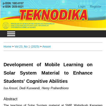
Login
Register
Home
>
Vol 23, No 1 (2025)
>
Ansori
Development of Mobile Learning on
Solar System Material to Enhance
Students' Cognitive Abilities
Isa Ansori, Dedi Kuswandi, Henry Praherdhiono
Abstract
The teaching of Solar System material at SMP Wahidiyah Kepanjen