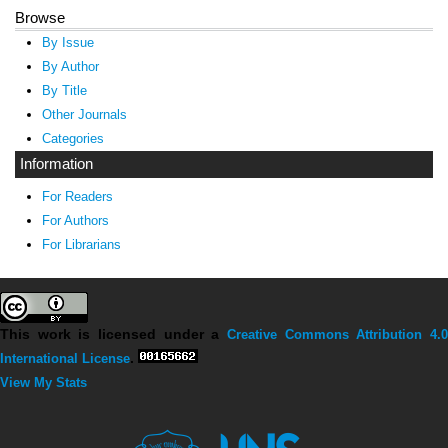
Browse
By Issue
By Author
By Title
Other Journals
Categories
Information
For Readers
For Authors
For Librarians
This work is licensed under a
Creative Commons Attribution 4.0
International License
.
View My Stats