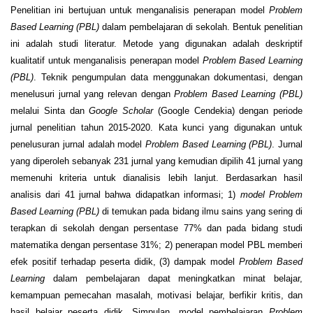
Penelitian ini bertujuan untuk menganalisis penerapan model
Problem
Based Learning (PBL)
dalam pembelajaran di sekolah. Bentuk penelitian
ini adalah studi literatur. Metode yang digunakan adalah deskriptif
kualitatif untuk menganalisis penerapan model
Problem Based Learning
(PBL)
. Teknik pengumpulan data menggunakan dokumentasi, dengan
menelusuri jurnal yang relevan dengan
Problem Based Learning (PBL)
melalui Sinta dan
Google Scholar
(Google Cendekia) dengan periode
jurnal penelitian tahun 2015-2020. Kata kunci yang digunakan untuk
penelusuran jurnal adalah model
Problem Based Learning (PBL)
. Jurnal
yang diperoleh sebanyak 231 jurnal yang kemudian dipilih 41 jurnal yang
memenuhi kriteria untuk dianalisis lebih lanjut. Berdasarkan hasil
analisis dari 41 jurnal bahwa didapatkan informasi; 1)
model Problem
Based Learning (PBL)
di temukan pada bidang ilmu sains yang sering di
terapkan di sekolah dengan persentase 77% dan pada bidang studi
matematika dengan persentase 31%; 2) penerapan model PBL memberi
efek positif terhadap peserta didik, (3) dampak model
Problem Based
Learning
dalam pembelajaran dapat meningkatkan minat belajar,
kemampuan pemecahan masalah, motivasi belajar, berfikir kritis, dan
hasil belajar peserta didik. Simpulan, model pembelajaran
Problem