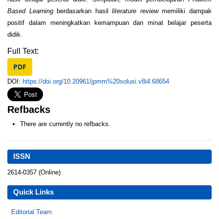
Based Learning
berdasarkan hasil
literature review
memiliki dampak
positif dalam meningkatkan kemampuan dan minat belajar peserta
didik.
Full Text:
PDF
DOI:
https://doi.org/10.20961/jpmm%20solusi.v8i4.68654
Refbacks
There are currently no refbacks.
ISSN
2614-0357 (Online)
Quick Links
Editorial Team