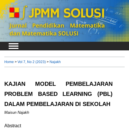
Login
Register
Home
>
Vol 7, No 2 (2023)
>
Najakh
KAJIAN MODEL PEMBELAJARAN
PROBLEM BASED LEARNING (PBL)
DALAM PEMBELAJARAN DI SEKOLAH
Maisun Najakh
Abstract