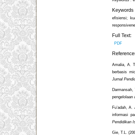
Keywords
efisiensi; k
responsiven
Full Text:
PDF
Reference
Amalia, A. T
berbasis mi
Jurnal Pendi
Darmansah, T
pengelolaan a
Fu’adah, A.
informasi p
Pendidikan I
Gie, T.L. (20