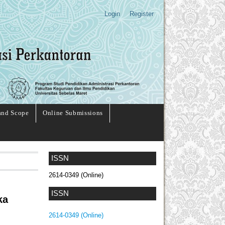
Login
Register
and Scope
Online Submissions
ISSN
2614-0349 (Online)
ISSN
ka
2614-0349 (Online)