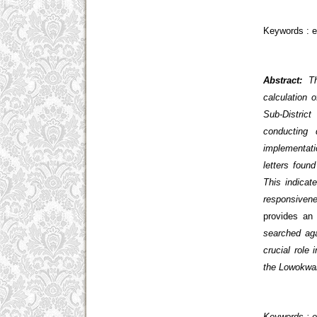
Keywords : ef
Abstract:
T
calculation 
Sub-Distric
conducting 
implementati
letters foun
This indicate
responsivenes
provides an 
searched aga
crucial role
the Lowokwar
Keywords : e