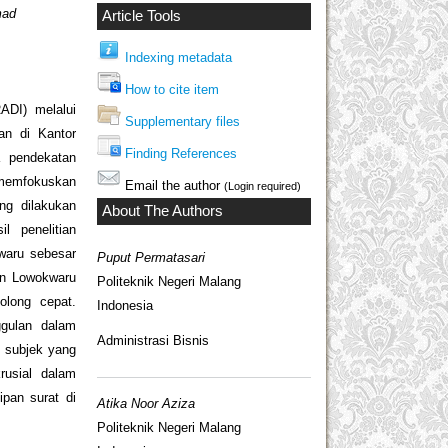
mad
Article Tools
Indexing metadata
How to cite item
RADI) melalui
Supplementary files
an di Kantor
Finding References
a pendekatan
 memfokuskan
Email the author
(Login required)
ng dilakukan
About The Authors
l penelitian
waru sebesar
Puput Permatasari
an Lowokwaru
Politeknik Negeri Malang
olong cepat.
Indonesia
gulan dalam
Administrasi Bisnis
n subjek yang
rusial dalam
pan surat di
Atika Noor Aziza
Politeknik Negeri Malang