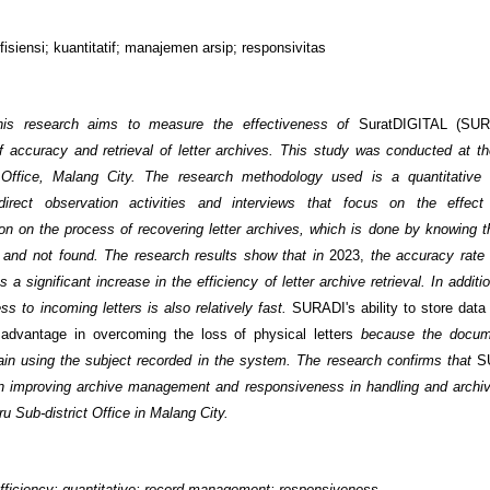
isiensi; kuantitatif; manajemen arsip; responsivitas
his research aims to measure the effectiveness of
SuratDIGITAL (SU
of accuracy and retrieval of letter archives. This study was conducted at 
t Office, Malang City. The research methodology used is a quantitative
direct observation activities and interviews that focus on the effe
on on the process of recovering letter archives, which is done by knowing 
d and not found. The research results show that in
2023,
the accuracy rat
s a significant increase in the efficiency of letter archive retrieval. In additi
s to incoming letters is also relatively fast.
SURADI's ability to store data 
advantage in overcoming the loss of physical letters
because the docum
in using the subject recorded in the system. The research confirms that
S
 in improving archive management and responsiveness in handling and archivi
u Sub-district Office in Malang City.
fficiency; quantitative; record management; responsiveness