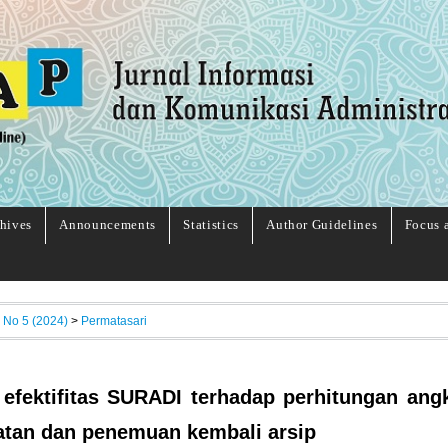
hives
Announcements
Statistics
Author Guidelines
Focus 
, No 5 (2024)
>
Permatasari
 efektifitas SURADI terhadap perhitungan ang
tan dan penemuan kembali arsip