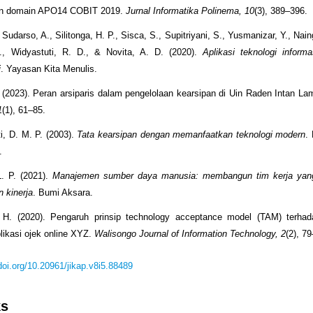
n domain APO14 COBIT 2019.
Jurnal Informatika Polinema, 10
(3), 389–396.
 Sudarso, A., Silitonga, H. P., Sisca, S., Supitriyani, S., Yusmanizar, Y., Nain
., Widyastuti, R. D., & Novita, A. D. (2020).
Aplikasi teknologi informa
i
. Yayasan Kita Menulis.
 (2023). Peran arsiparis dalam pengelolaan kearsipan di Uin Raden Intan L
1
(1), 61–85.
, D. M. P. (2003).
Tata kearsipan dengan memanfaatkan teknologi modern
.
.
. P. (2021).
Manajemen sumber daya manusia: membangun tim kerja yang
 kinerja
. Bumi Aksara.
H. (2020). Pengaruh prinsip technology acceptance model (TAM) terha
likasi ojek online XYZ.
Walisongo Journal of Information Technology, 2
(2), 7
/doi.org/10.20961/jikap.v8i5.88489
ks