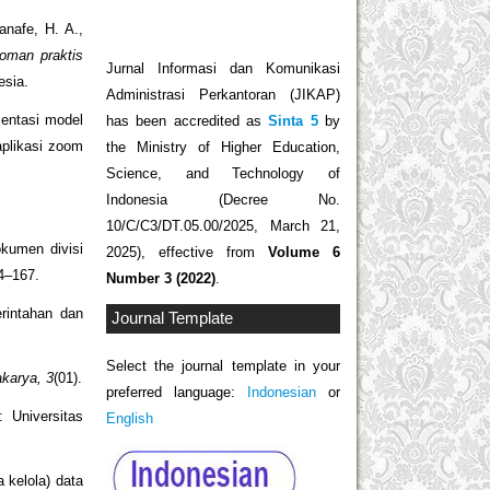
anafe, H. A.,
oman praktis
Jurnal Informasi dan Komunikasi
esia.
Administrasi Perkantoran (JIKAP)
mentasi model
has been accredited as
Sinta 5
by
aplikasi zoom
the Ministry of Higher Education,
Science, and Technology of
Indonesia (Decree No.
10/C/C3/DT.05.00/2025, March 21,
okumen divisi
2025), effective from
Volume 6
54–167.
Number 3 (2022)
.
rintahan dan
Journal Template
Select the journal template in your
karya, 3
(01).
preferred language:
Indonesian
or
 Universitas
English
 kelola) data