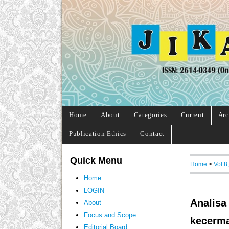
Home
About
Categories
Current
Arc
Publication Ethics
Contact
Quick Menu
Home
>
Vol 8
Home
LOGIN
Analisa
About
Focus and Scope
kecerma
Editorial Board