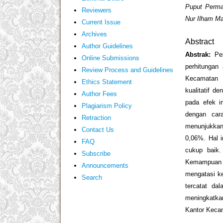
Puput Permat
Reviewers
Nur Ilham M
Current Issue
Archives
Abstract
Author Guidelines
Abstrak:
Pe
Online Submissions
perhitungan
Review Process and Guidelines
Kecamatan 
Ethics Statement
kualitatif 
Author Fees
pada efek i
Plagiarism Policy
dengan cara
Retraction
menunjukkan
Contact Us
0,06%. Hal 
FAQ
cukup baik.
Subscribe
Kemampuan 
Announcements
mengatasi ke
Search
tercatat da
meningkatka
Kantor Keca