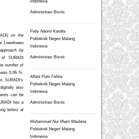
Indonesia
Administrasi Bisnis
Feby Naomi Kardila
RADI)
on the
Politeknik Negeri Malang
the Lowokwaru
Indonesia
 approach by
Administrasi Bisnis
ct of
SURADI
the number of
e was
0,06 %.
Alfani Putri Fahira
on,
SURADI's
Politeknik Negeri Malang
digitally also
Indonesia
ents can be
Administrasi Bisnis
URADI
has a
ng letters at
Muhammad Nur Ilham Maulana
Politeknik Negeri Malang
Indonesia