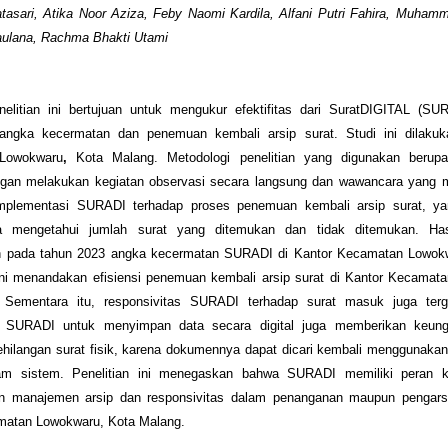
asari, Atika Noor Aziza, Feby Naomi Kardila, Alfani Putri Fahira, Muham
aulana, Rachma Bhakti Utami
nelitian ini bertujuan untuk mengukur efektifitas dari SuratDIGITAL (SU
 angka kecermatan dan penemuan kembali arsip surat. Studi ini dilakuk
Lowokwaru
,
Kota Malang. Metodologi penelitian yang digunakan berup
dengan melakukan kegiatan observasi secara langsung dan wawancara yang
mplementasi SURADI terhadap proses penemuan kembali arsip surat, ya
 mengetahui jumlah surat yang ditemukan dan tidak ditemukan. Hasi
 pada tahun 2023 angka kecermatan SURADI di Kantor Kecamatan Lowok
ini menandakan efisiensi penemuan kembali arsip surat di Kantor Kecamat
 Sementara itu, responsivitas SURADI terhadap surat masuk juga terg
SURADI untuk menyimpan data secara digital juga memberikan keung
hilangan surat fisik, karena dokumennya dapat dicari kembali menggunaka
lam sistem. Penelitian ini menegaskan bahwa SURADI memiliki peran k
n manajemen arsip dan responsivitas dalam penanganan maupun pengarsi
matan Lowokwaru, Kota Malang.