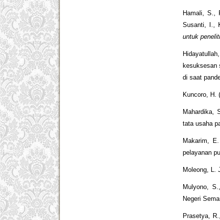
Hamali, S., 
Susanti, I.,
untuk peneli
Hidayatullah
kesuksesan s
di saat pand
Kuncoro, H. 
Mahardika, S
tata usaha p
Makarim, E.
pelayanan pu
Moleong, L. J
Mulyono, S.
Negeri Sema
Prasetya, R.