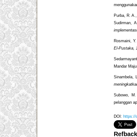
menggunaka
Purba, R. A.,
Sudirman, A
implementas
Rosmaini, Y.
El-Pustaka, 
Sedarmayanti
Mandar Maju
Sinambela, L
meningkatkan
Subowo, M. 
pelanggan ap
DOI:
https:/
Refbac