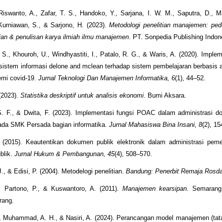
Riswanto, A., Zafar, T. S., Handoko, Y., Sarjana, I. W. M., Saputra, D., M
 Kurniawan, S., & Sarjono, H. (2023).
Metodologi penelitian manajemen: ped
tian & penulisan karya ilmiah ilmu manajemen
. PT. Sonpedia Publishing Indon
, S., Khouroh, U., Windhyastiti, I., Patalo, R. G., & Waris, A. (2020). Imple
istem informasi delone and mclean terhadap sistem pembelajaran berbasis 
emi covid-19.
Jurnal Teknologi Dan Manajemen Informatika, 6
(1), 44–52.
(2023).
Statistika deskriptif untuk analisis ekonomi
. Bumi Aksara.
. F., & Dwita, F. (2023). Implementasi fungsi POAC dalam administrasi d
ada SMK Persada bagian informatika.
Jurnal Mahasiswa Bina Insani, 8
(2), 1
 (2015). Keautentikan dokumen publik elektronik dalam administrasi peme
blik.
Jurnal Hukum & Pembangunan, 45
(4), 508–570.
., & Edisi, P. (2004). Metodelogi penelitian.
Bandung: Penerbit Remaja Rosda
, Partono, P., & Kuswantoro, A. (2011).
Manajemen kearsipan
. Semarang:
rang.
, Muhammad, A. H., & Nasiri, A. (2024). Perancangan model manajemen (tata