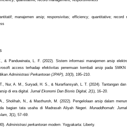
uantitatif; manajemen arsip; responsivitas; efficiency; quantitative; recor
ess
s
., & Panduwinata, L. F. (2022). Sistem informasi manajemen arsip elektro
crosoft access terhadap efektivitas penemuan kembali arsip pada SMKN
dikan Administrasi Perkantoran (JPAP), 10
(3), 195–210.
., Nur, A. M., Suryadi, H. S., & Nurarfiansyah, L. T. (2024). Tantangan dan
rsip di era digital.
Jurnal Ekonomi Dan Bisnis Digital, 2
(1), 16–20.
 A., Sholihah, N., & Masthuroh, M. (2022). Pengelolaan arsip dalam menun
ada bagian tata usaha di Madrasah Aliyah Negeri.
Munaddhomah: Jurna
slam, 3
(1), 57–69.
00).
Administrasi perkantoran modern
. Yogyakarta: Liberty.