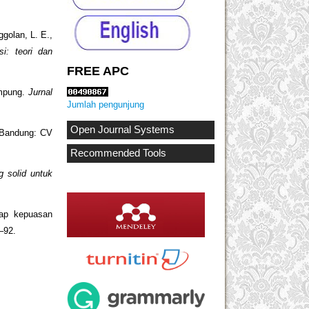
ggolan, L. E.,
si: teori dan
FREE APC
ampung.
Jurnal
Jumlah pengunjung
Open Journal Systems
 Bandung: CV
Recommended Tools
 solid untuk
dap kepuasan
9–92.