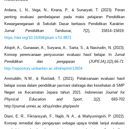
Ardana, L. N., Vega, N., Kirana, P., & Sunaryati, T. (2023). Peran
penting evaluasi pembelajaran pada mata pelajaran Pendidikan
Kewarganegaraan di Sekolah Dasar berbasis Pendidikan Karakter.
Jurnal Pendidikan Tambusai
,
7
(2), 15814–15819.
https://doi.org/10.31004/jptam.v7i2.8871
Atiqoh, A., Gunawan, A., Suryana, A., Sarta, S., & Nasirudin, N. (2023).
Konsep perencanaan penyusunan evaluasi hasil belajar. In
Jurnal
Pendidikan dan pengajaran (JUPEJA),1
(2),
66-71
.
http://repository.uinbanten.ac.id/id/eprint/13934
Amiruddin, N.W., & Rustiadi, T. (2021). Pelaksanaan evaluasi hasil
belajar siswa dalam pendidikan jasmani olahraga dan kesehatan di SMP
Negeri se Kecamatan Jepara tahun 2021.
Indonesian Journal for
Physical Education and Sport
, 2
(2),
693-702
http://journal.unnes.ac.id/sju/index.php/peshr
Diani, E. R., Fikriansyah, F., Najib, N. A., & Wahyuningsih, P. (2022).
Konsep remedial dan pengayaan sebagai upaya tindak lanjut evaluasi