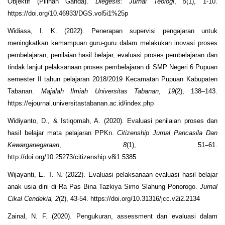
Objektif (Pilihan Ganda).
Diegesis: Jurnal Teologi
,
5
(1), 1-10.
https://doi.org/10.46933/DGS.vol5i1%25p
Widiasa, I. K. (2022). Penerapan supervisi pengajaran untuk
meningkatkan kemampuan guru-guru dalam melakukan inovasi proses
pembelajaran, penilaian hasil belajar, evaluasi proses pembelajaran dan
tindak lanjut pelaksanaan proses pembelajaran di SMP Negeri 6 Pupuan
semester II tahun pelajaran 2018/2019 Kecamatan Pupuan Kabupaten
Tabanan.
Majalah Ilmiah Universitas Tabanan
,
19
(2), 138–143.
https://ejournal.universitastabanan.ac.id/index.php
Widiyanto, D., & Istiqomah, A. (2020). Evaluasi penilaian proses dan
hasil belajar mata pelajaran PPKn.
Citizenship Jurnal Pancasila Dan
Kewarganegaraan
,
8
(1), 51–61.
http://doi.org/10.25273/citizenship.v8i1.5385
Wijayanti, E. T. N. (2022). Evaluasi pelaksanaan evaluasi hasil belajar
anak usia dini di Ra Pas Bina Tazkiya Simo Slahung Ponorogo.
Jurnal
Cikal Cendekia,
2
(2), 43-54. https://doi.org/10.31316/jcc.v2i2.2134
Zainal, N. F. (2020). Pengukuran, assessment dan evaluasi dalam