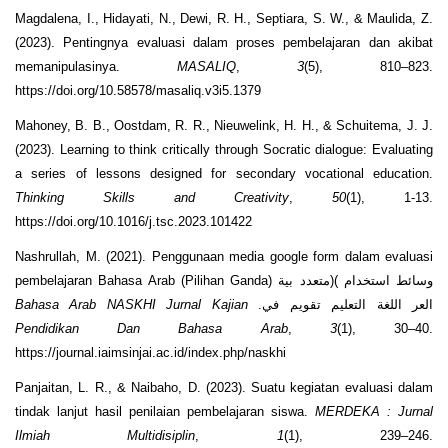
Magdalena, I., Hidayati, N., Dewi, R. H., Septiara, S. W., & Maulida, Z.
(2023). Pentingnya evaluasi dalam proses pembelajaran dan akibat
memanipulasinya.
MASALIQ
,
3
(5), 810–823.
https://doi.org/10.58578/masaliq.v3i5.1379
Mahoney, B. B., Oostdam, R. R., Nieuwelink, H. H., & Schuitema, J. J.
(2023). Learning to think critically through Socratic dialogue: Evaluating
a series of lessons designed for secondary vocational education.
Thinking Skills and Creativity
,
50
(1), 1-13.
https://doi.org/10.1016/j.tsc.2023.101422
Nashrullah, M. (2021). Penggunaan media google form dalam evaluasi
pembelajaran Bahasa Arab (Pilihan Ganda) ‫وسائط ‫استخدام )‫(متعدد ‫بية
Bahasa Arab NASKHI Jurnal Kajian
‫العر ‫اللغة ‫التعليم ‫تقويم ‫في.
Pendidikan Dan Bahasa Arab
,
3
(1), 30–40.
https://journal.iaimsinjai.ac.id/index.php/naskhi
Panjaitan, L. R., & Naibaho, D. (2023). Suatu kegiatan evaluasi dalam
tindak lanjut hasil penilaian pembelajaran siswa.
MERDEKA : Jurnal
Ilmiah Multidisiplin
,
1
(1), 239–246.