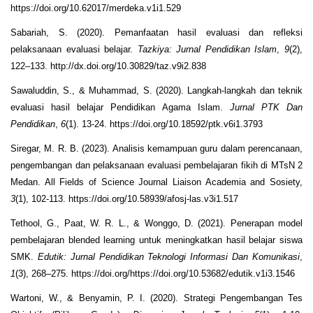
https://doi.org/10.62017/merdeka.v1i1.529
Sabariah, S. (2020). Pemanfaatan hasil evaluasi dan refleksi
pelaksanaan evaluasi belajar.
Tazkiya: Jurnal Pendidikan Islam
,
9
(2),
122–133. http://dx.doi.org/10.30829/taz.v9i2.838
Sawaluddin, S., & Muhammad, S. (2020). Langkah-langkah dan teknik
evaluasi hasil belajar Pendidikan Agama Islam.
Jurnal PTK Dan
Pendidikan
,
6
(1). 13-24. https://doi.org/10.18592/ptk.v6i1.3793
Siregar, M. R. B. (2023). Analisis kemampuan guru dalam perencanaan,
pengembangan dan pelaksanaan evaluasi pembelajaran fikih di MTsN 2
Medan. All Fields of Science Journal Liaison Academia and Sosiety,
3
(1), 102-113. https://doi.org/10.58939/afosj-las.v3i1.517
Tethool, G., Paat, W. R. L., & Wonggo, D. (2021). Penerapan model
pembelajaran blended learning untuk meningkatkan hasil belajar siswa
SMK.
Edutik: Jurnal Pendidikan Teknologi Informasi Dan Komunikasi
,
1
(3), 268–275. https://doi.org/https://doi.org/10.53682/edutik.v1i3.1546
Wartoni, W., & Benyamin, P. I. (2020). Strategi Pengembangan Tes