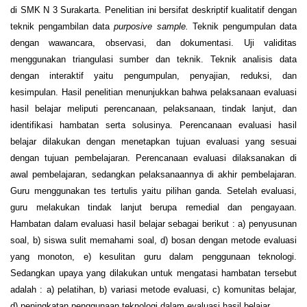
di SMK N 3 Surakarta. Penelitian ini bersifat deskriptif kualitatif dengan
teknik pengambilan data
purposive sample.
Teknik pengumpulan data
dengan wawancara, observasi, dan dokumentasi. Uji validitas
menggunakan triangulasi sumber dan teknik. Teknik analisis data
dengan interaktif yaitu pengumpulan, penyajian, reduksi, dan
kesimpulan. Hasil penelitian menunjukkan bahwa pelaksanaan evaluasi
hasil belajar meliputi perencanaan, pelaksanaan, tindak lanjut, dan
identifikasi hambatan serta solusinya. Perencanaan evaluasi hasil
belajar dilakukan dengan menetapkan tujuan evaluasi yang sesuai
dengan tujuan pembelajaran. Perencanaan evaluasi dilaksanakan di
awal pembelajaran, sedangkan pelaksanaannya di akhir pembelajaran.
Guru menggunakan tes tertulis yaitu pilihan ganda. Setelah evaluasi,
guru melakukan tindak lanjut berupa remedial dan pengayaan.
Hambatan dalam evaluasi hasil belajar sebagai berikut : a) penyusunan
soal, b) siswa sulit memahami soal, d) bosan dengan metode evaluasi
yang monoton, e) kesulitan guru dalam penggunaan teknologi.
Sedangkan upaya yang dilakukan untuk mengatasi hambatan tersebut
adalah : a) pelatihan, b) variasi metode evaluasi, c) komunitas belajar,
d) peningkatan penggunaan teknologi dalam evaluasi hasil belajar.