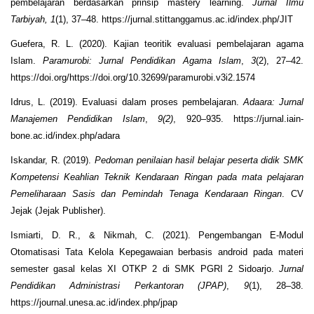
pembelajaran berdasarkan prinsip mastery learning.
Jurnal Ilmu
Tarbiyah,
1
(1), 37–48. https://jurnal.stittanggamus.ac.id/index.php/JIT
Guefera, R. L. (2020). Kajian teoritik evaluasi pembelajaran agama
Islam.
Paramurobi: Jurnal Pendidikan Agama Islam
,
3
(2), 27–42.
https://doi.org/https://doi.org/10.32699/paramurobi.v3i2.1574
Idrus, L. (2019). Evaluasi dalam proses pembelajaran.
Adaara: Jurnal
Manajemen Pendidikan Islam
,
9(2)
, 920–935. https://jurnal.iain-
bone.ac.id/index.php/adara
Iskandar, R. (2019).
Pedoman penilaian hasil belajar peserta didik SMK
Kompetensi Keahlian Teknik Kendaraan Ringan pada mata pelajaran
Pemeliharaan Sasis dan Pemindah Tenaga Kendaraan Ringan
. CV
Jejak (Jejak Publisher).
Ismiarti, D. R., & Nikmah, C. (2021). Pengembangan E-Modul
Otomatisasi Tata Kelola Kepegawaian berbasis android pada materi
semester gasal kelas XI OTKP 2 di SMK PGRI 2 Sidoarjo.
Jurnal
Pendidikan Administrasi Perkantoran (JPAP)
,
9
(1), 28–38.
https://journal.unesa.ac.id/index.php/jpap