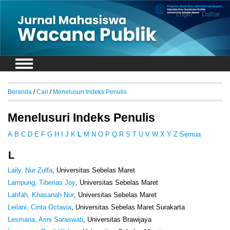
Login
Daftar
Beranda
/
Cari
/
Menelusuri Indeks Penulis
Menelusuri Indeks Penulis
A
B
C
D
E
F
G
H
I
J
K
L
M
N
O
P
Q
R
S
T
U
V
W
X
Y
Z
Semua
L
Laily, Nur Zulfa
, Universitas Sebelas Maret
Lampung, Tiberias Joy
, Universitas Sebelas Maret
Latifah, Khasanah Nur
, Universitas Sebelas Maret
Leilani, Cinta Octavia
, Universitas Sebelas Maret Surakarta
Lesmana, Arini Saraswati
, Universitas Brawijaya