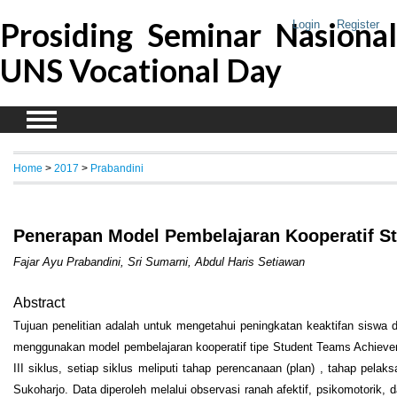
Prosiding Seminar Nasional
Login
Register
UNS Vocational Day
Home
>
2017
>
Prabandini
Penerapan Model Pembelajaran Kooperatif St
Fajar Ayu Prabandini, Sri Sumarni, Abdul Haris Setiawan
Abstract
Tujuan penelitian adalah untuk mengetahui peningkatan keaktifan sisw
menggunakan model pembelajaran kooperatif tipe Student Teams Achievemen
III siklus, setiap siklus meliputi tahap perencanaan (plan) , tahap pe
Sukoharjo. Data diperoleh melalui observasi ranah afektif, psikomotorik