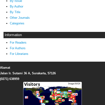
By Issue
By Author
By Title
Other Journals
Categories
Information
For Readers
For Authors
For Librarians
Alamat
Jalan Ir. Sutami 36 A, Surakarta, 57126
(0271) 638959