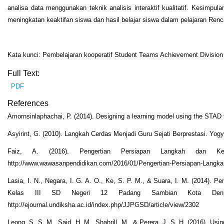
analisa data menggunakan teknik analisis interaktif kualitatif. Kesimpu
meningkatan keaktifan siswa dan hasil belajar siswa dalam pelajaran R
Kata kunci: Pembelajaran kooperatif Student Teams Achievement Division
Full Text:
PDF
References
Amornsinlaphachai, P. (2014). Designing a learning model using the STAD 
Asyirint, G. (2010). Langkah Cerdas Menjadi Guru Sejati Berprestasi. Yog
Faiz, A. (2016). Pengertian Persiapan Langkah dan Ke
http://www.wawasanpendidikan.com/2016/01/Pengertian-Persiapan-Langka
Lasia, I. N., Negara, I. G. A. O., Ke, S. P. M., & Suara, I. M. (2014)
Kelas III SD Negeri 12 Padang Sambian Kota Denpa
http://ejournal.undiksha.ac.id/index.php/JJPGSD/article/view/2302
Leong, S. S. M., Said, H. M., Shahrill, M., & Perera, J. S. H. (2016). Us