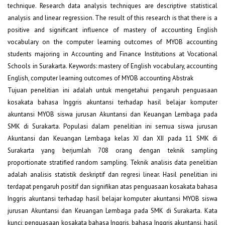
technique. Research data analysis techniques are descriptive statistical
analysis and linear regression. The result of this research is that there is a
positive and significant influence of mastery of accounting English
vocabulary on the computer learning outcomes of MYOB accounting
students majoring in Accounting and Finance Institutions at Vocational
Schools in Surakarta. Keywords: mastery of English vocabulary, accounting
English, computer learning outcomes of MYOB accounting Abstrak
Tujuan penelitian ini adalah untuk mengetahui pengaruh penguasaan
kosakata bahasa Inggris akuntansi terhadap hasil belajar komputer
akuntansi MYOB siswa jurusan Akuntansi dan Keuangan Lembaga pada
SMK di Surakarta. Populasi dalam penelitian ini semua siswa jurusan
Akuntansi dan Keuangan Lembaga kelas XI dan XII pada 11 SMK di
Surakarta yang berjumlah 708 orang dengan teknik sampling
proportionate stratified random sampling. Teknik analisis data penelitian
adalah analisis statistik deskriptif dan regresi linear. Hasil penelitian ini
terdapat pengaruh positif dan signifikan atas penguasaan kosakata bahasa
Inggris akuntansi terhadap hasil belajar komputer akuntansi MYOB siswa
jurusan Akuntansi dan Keuangan Lembaga pada SMK di Surakarta. Kata
kunci: penguasaan kosakata bahasa Inggris, bahasa Inggris akuntansi, hasil