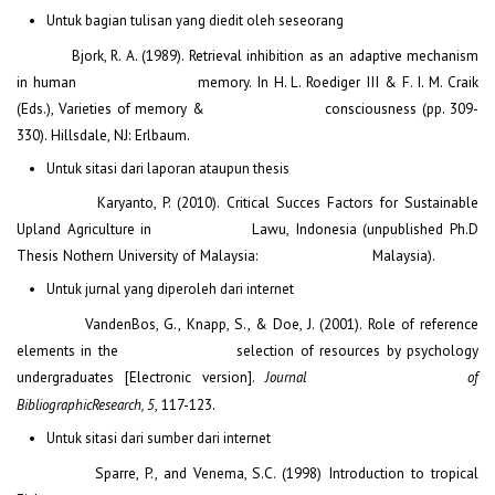
Untuk bagian tulisan yang diedit oleh seseorang
Bjork, R. A. (1989). Retrieval inhibition as an adaptive mechanism
in human memory. In H. L. Roediger III & F. I. M. Craik
(Eds.), Varieties of memory & consciousness (pp. 309-
330). Hillsdale, NJ: Erlbaum.
Untuk sitasi dari laporan ataupun thesis
Karyanto, P. (2010). Critical Succes Factors for Sustainable
Upland Agriculture in Lawu, Indonesia (unpublished Ph.D
Thesis Nothern University of Malaysia: Malaysia).
Untuk jurnal yang diperoleh dari internet
VandenBos, G., Knapp, S., & Doe, J. (2001). Role of reference
elements in the selection of resources by psychology
undergraduates [Electronic version].
Journal of
, 117-123.
BibliographicResearch, 5
Untuk sitasi dari sumber dari internet
Sparre, P., and Venema, S.C. (1998) Introduction to tropical