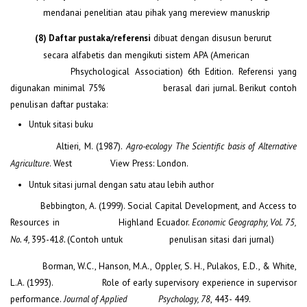
mendanai penelitian atau pihak yang mereview manuskrip
dibuat dengan disusun berurut
(8) Daftar pustaka/referensi
secara alfabetis dan mengikuti sistem APA (American
Phsychological Association) 6th Edition. Referensi yang
digunakan minimal 75% berasal dari jurnal. Berikut contoh
penulisan daftar pustaka:
Untuk sitasi buku
Altieri, M. (1987).
Agro-ecology The Scientific basis of Alternative
. West View Press: London.
Agriculture
Untuk sitasi jurnal dengan satu atau lebih author
Bebbington, A. (1999). Social Capital Development, and Access to
Resources in Highland Ecuador.
Economic Geography, Vol. 75,
395-41
(Contoh untuk penulisan sitasi dari jurnal)
No. 4,
8.
Borman, W.C., Hanson, M.A., Oppler, S. H., Pulakos, E.D., & White,
L.A. (1993). Role of early supervisory experience in supervisor
performance.
, 443- 449.
Journal of Applied Psychology, 78