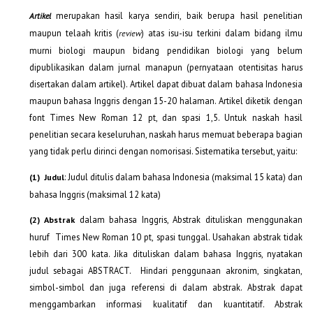
merupakan hasil karya sendiri, baik berupa hasil penelitian
Artikel
maupun telaah kritis (
) atas isu-isu terkini dalam bidang ilmu
review
murni biologi maupun bidang pendidikan biologi yang belum
dipublikasikan dalam jurnal manapun (pernyataan otentisitas harus
disertakan dalam artikel). Artikel dapat dibuat dalam bahasa Indonesia
maupun bahasa Inggris dengan 15-20 halaman. Artikel diketik dengan
font Times New Roman 12 pt, dan spasi 1,5. Untuk naskah hasil
penelitian secara keseluruhan, naskah harus memuat beberapa bagian
yang tidak perlu dirinci dengan nomorisasi. Sistematika tersebut, yaitu:
: Judul ditulis dalam bahasa Indonesia (maksimal 15 kata) dan
(1) Judul
bahasa Inggris (maksimal 12 kata)
dalam bahasa Inggris, Abstrak dituliskan menggunakan
(2) A
bstrak
huruf Times New Roman 10 pt, spasi tunggal. Usahakan abstrak tidak
lebih dari 300 kata. Jika dituliskan dalam bahasa Inggris, nyatakan
judul sebagai ABSTRACT. Hindari penggunaan akronim, singkatan,
simbol-simbol dan juga referensi di dalam abstrak. Abstrak dapat
menggambarkan informasi kualitatif dan kuantitatif. Abstrak