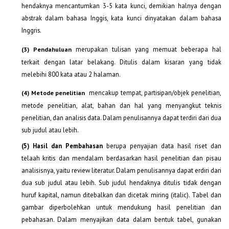
hendaknya mencantumkan 3-5 kata kunci, demikian halnya dengan
abstrak dalam bahasa Inggis, kata kunci dinyatakan dalam bahasa
Inggris.
merupakan tulisan yang memuat beberapa hal
(3)
P
endahuluan
terkait dengan latar belakang. Ditulis dalam kisaran yang tidak
melebihi 800 kata atau 2 halaman.
mencakup tempat, partisipan/objek penelitian,
(4) M
etode penelitian
metode penelitian, alat, bahan dan hal yang menyangkut teknis
penelitian, dan analisis data. Dalam penulisannya dapat terdiri dari dua
sub judul atau lebih.
(5) Hasil dan Pembahasan
berupa penyajian data hasil riset dan
telaah kritis dan mendalam berdasarkan hasil penelitian dan pisau
analisisnya, yaitu review literatur. Dalam penulisannya dapat erdiri dari
dua sub judul atau lebih. Sub judul hendaknya ditulis tidak dengan
huruf kapital, namun ditebalkan dan dicetak miring (italic). Tabel dan
gambar diperbolehkan untuk mendukung hasil penelitian dan
pebahasan. Dalam menyajikan data dalam bentuk tabel, gunakan