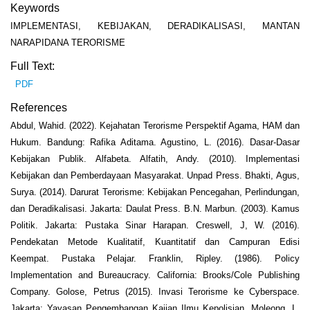
Keywords
IMPLEMENTASI, KEBIJAKAN, DERADIKALISASI, MANTAN
NARAPIDANA TERORISME
Full Text:
PDF
References
Abdul, Wahid. (2022). Kejahatan Terorisme Perspektif Agama, HAM dan
Hukum. Bandung: Rafika Aditama. Agustino, L. (2016). Dasar-Dasar
Kebijakan Publik. Alfabeta. Alfatih, Andy. (2010). Implementasi
Kebijakan dan Pemberdayaan Masyarakat. Unpad Press. Bhakti, Agus,
Surya. (2014). Darurat Terorisme: Kebijakan Pencegahan, Perlindungan,
dan Deradikalisasi. Jakarta: Daulat Press. B.N. Marbun. (2003). Kamus
Politik. Jakarta: Pustaka Sinar Harapan. Creswell, J, W. (2016).
Pendekatan Metode Kualitatif, Kuantitatif dan Campuran Edisi
Keempat. Pustaka Pelajar. Franklin, Ripley. (1986). Policy
Implementation and Bureaucracy. California: Brooks/Cole Publishing
Company. Golose, Petrus (2015). Invasi Terorisme ke Cyberspace.
Jakarta: Yayasan Pengembangan Kajian Ilmu Kepolisian. Moleong, L.