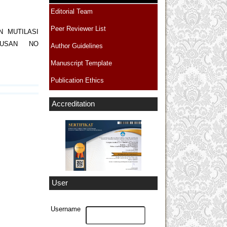
Editorial Team
Peer Reviewer List
 MUTILASI
TUSAN NO
Author Guidelines
Manuscript Template
Publication Ethics
Accreditation
User
Username