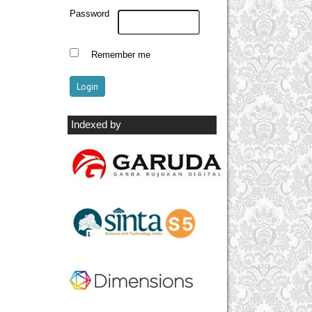
Password
Remember me
Indexed by