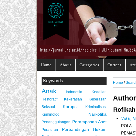
Home
About
Categories
Current
Arc
Keywords
Home
/
Searc
Anak
Indonesia
Keadilan
Author
Restoratif
Kekerasan
Kekerasan
Korupsi
Seksual
Kriminalisasi
Rofikah,
Narkotika
Kriminologi
Vol 5, 
Perampasan Aset
Penanggulangan
POLA 
Perbandingan Hukum
Peraturan
PEMAS