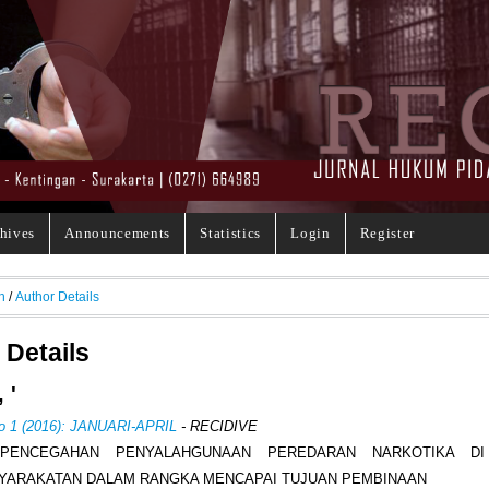
hives
Announcements
Statistics
Login
Register
h
/
Author Details
 Details
 '
No 1 (2016): JANUARI-APRIL
- RECIDIVE
PENCEGAHAN PENYALAHGUNAAN PEREDARAN NARKOTIKA D
YARAKATAN DALAM RANGKA MENCAPAI TUJUAN PEMBINAAN