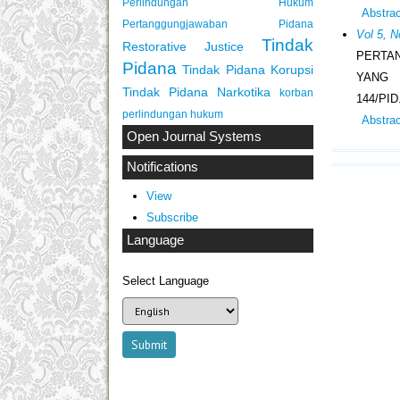
Perlindungan Hukum
Abstra
Pertanggungjawaban Pidana
Vol 5, 
Tindak
Restorative Justice
PERTA
Pidana
Tindak Pidana Korupsi
YANG
Tindak Pidana Narkotika
korban
144/PID
perlindungan hukum
Abstra
Open Journal Systems
Notifications
View
Subscribe
Language
Select Language