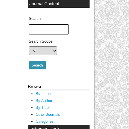
Journal Content
Search
Search Scope
Browse
By Issue
By Author
By Title
Other Journals
Categories
Instrument Tools