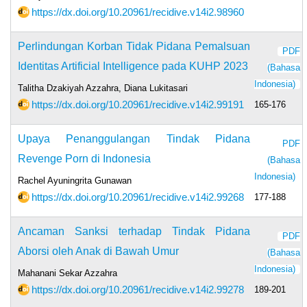
https://dx.doi.org/10.20961/recidive.v14i2.98960
Perlindungan Korban Tidak Pidana Pemalsuan
PDF
Identitas Artificial Intelligence pada KUHP 2023
(Bahasa
Indonesia)
Talitha Dzakiyah Azzahra, Diana Lukitasari
https://dx.doi.org/10.20961/recidive.v14i2.99191
165-176
Upaya Penanggulangan Tindak Pidana
PDF
Revenge Porn di Indonesia
(Bahasa
Indonesia)
Rachel Ayuningrita Gunawan
https://dx.doi.org/10.20961/recidive.v14i2.99268
177-188
Ancaman Sanksi terhadap Tindak Pidana
PDF
Aborsi oleh Anak di Bawah Umur
(Bahasa
Indonesia)
Mahanani Sekar Azzahra
https://dx.doi.org/10.20961/recidive.v14i2.99278
189-201