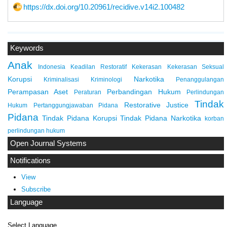
https://dx.doi.org/10.20961/recidive.v14i2.100482
Keywords
Anak
Indonesia
Keadilan Restoratif
Kekerasan
Kekerasan Seksual
Korupsi
Narkotika
Kriminalisasi
Kriminologi
Penanggulangan
Perampasan Aset
Perbandingan Hukum
Peraturan
Perlindungan
Tindak
Restorative Justice
Hukum
Pertanggungjawaban Pidana
Pidana
Tindak Pidana Korupsi
Tindak Pidana Narkotika
korban
perlindungan hukum
Open Journal Systems
Notifications
View
Subscribe
Language
Select Language