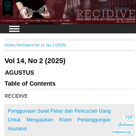
Login
Register
Home
/
Archives
/
Vol 14, No 2 (2025)
Vol 14, No 2 (2025)
AGUSTUS
Table of Contents
RECIDIVE
Penggunaan Surat Palsu dan Pencucian Uang
PDF
Untuk Mengajukan Klaim Pertanggungan
(Bahasa
Asuransi
Indonesia)