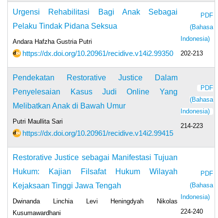
Urgensi Rehabilitasi Bagi Anak Sebagai
PDF
Pelaku Tindak Pidana Seksua
(Bahasa
Indonesia)
Andara Hafzha Gustria Putri
https://dx.doi.org/10.20961/recidive.v14i2.99350
202-213
Pendekatan Restorative Justice Dalam
PDF
Penyelesaian Kasus Judi Online Yang
(Bahasa
Melibatkan Anak di Bawah Umur
Indonesia)
Putri Maullita Sari
214-223
https://dx.doi.org/10.20961/recidive.v14i2.99415
Restorative Justice sebagai Manifestasi Tujuan
Hukum: Kajian Filsafat Hukum Wilayah
PDF
Kejaksaan Tinggi Jawa Tengah
(Bahasa
Indonesia)
Dwinanda Linchia Levi Heningdyah Nikolas
224-240
Kusumawardhani