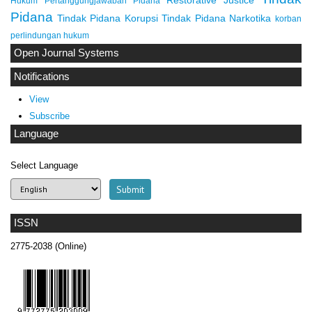
Hukum
Pertanggungjawaban Pidana
Pidana
Tindak Pidana Korupsi
Tindak Pidana Narkotika
korban
perlindungan hukum
Open Journal Systems
Notifications
View
Subscribe
Language
Select Language
ISSN
2775-2038 (Online)