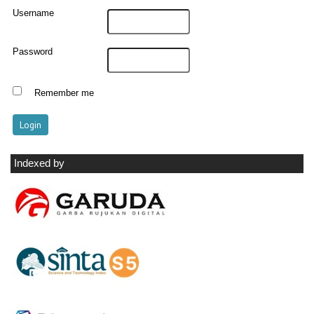
Username
Password
Remember me
Indexed by