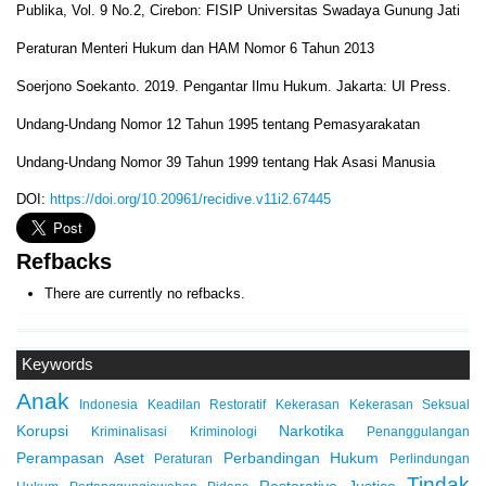
Publika, Vol. 9 No.2, Cirebon: FISIP Universitas Swadaya Gunung Jati
Peraturan Menteri Hukum dan HAM Nomor 6 Tahun 2013
Soerjono Soekanto. 2019. Pengantar Ilmu Hukum. Jakarta: UI Press.
Undang-Undang Nomor 12 Tahun 1995 tentang Pemasyarakatan
Undang-Undang Nomor 39 Tahun 1999 tentang Hak Asasi Manusia
DOI:
https://doi.org/10.20961/recidive.v11i2.67445
Refbacks
There are currently no refbacks.
Keywords
Anak
Indonesia
Keadilan Restoratif
Kekerasan
Kekerasan Seksual
Korupsi
Narkotika
Kriminalisasi
Kriminologi
Penanggulangan
Perampasan Aset
Perbandingan Hukum
Peraturan
Perlindungan
Tindak
Restorative Justice