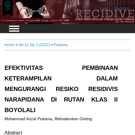
Login
Register
Home
>
Vol 11, No 2 (2022)
>
Pratama
EFEKTIVITAS PEMBINAAN
KETERAMPILAN DALAM
MENGURANGI RESIKO RESIDIVIS
NARAPIDANA DI RUTAN KLAS II
BOYOLALI
Mohammad Arizal Pratama, Rehnalemken Ginting
Abstract