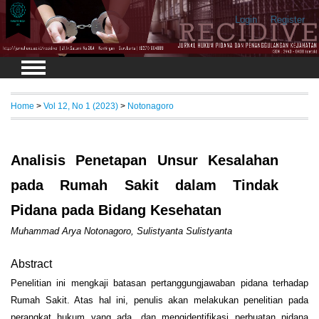
Login
Register
Home
>
Vol 12, No 1 (2023)
>
Notonagoro
Analisis Penetapan Unsur Kesalahan
pada Rumah Sakit dalam Tindak
Pidana pada Bidang Kesehatan
Muhammad Arya Notonagoro, Sulistyanta Sulistyanta
Abstract
Penelitian ini mengkaji batasan pertanggungjawaban pidana terhadap
Rumah Sakit. Atas hal ini, penulis akan melakukan penelitian pada
perangkat hukum yang ada, dan mengidentifikasi perbuatan pidana