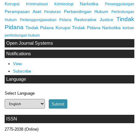
Korupsi
Narkotika
Kriminalisasi
Kriminologi
Penanggulangan
Perampasan Aset
Perbandingan Hukum
Peraturan
Perlindungan
Tindak
Restorative Justice
Hukum
Pertanggungjawaban Pidana
Pidana
Tindak Pidana Korupsi
Tindak Pidana Narkotika
korban
perlindungan hukum
Open Journal Systems
Notifications
View
Subscribe
Language
Select Language
ISSN
2775-2038 (Online)