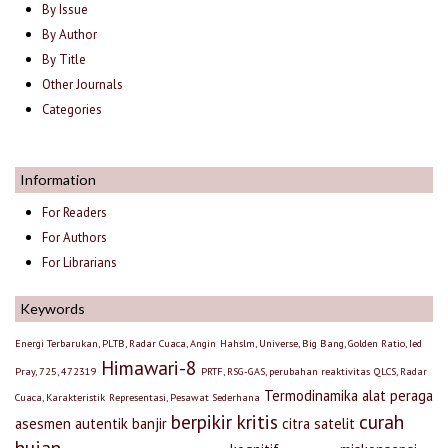
By Issue
By Author
By Title
Other Journals
Categories
Information
For Readers
For Authors
For Librarians
Keywords
Energi Terbarukan, PLTB, Radar Cuaca, Angin
Hahslm, Universe, Big Bang, Golden Ratio, Ied
Himawari-8
Pray, 725, 472319
PRTF, RSG-GAS, perubahan reaktivitas
QLCS, Radar
Termodinamika
alat peraga
Cuaca, Karakteristik
Representasi, Pesawat Sederhana
berpikir kritis
curah
asesmen autentik
banjir
citra satelit
hujan