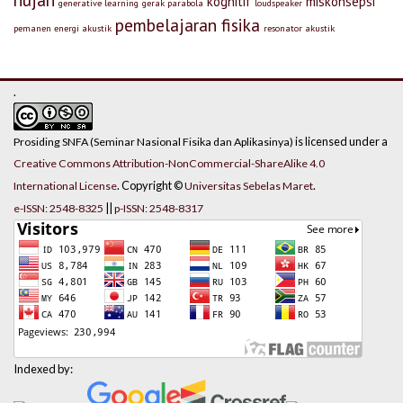
kognitif
miskonsepsi
generative learning
gerak parabola
loudspeaker
pembelajaran fisika
pemanen energi akustik
resonator akustik
.
is licensed under a
Prosiding SNFA (Seminar Nasional Fisika dan Aplikasinya)
Creative Commons Attribution-NonCommercial-ShareAlike 4.0
. Copyright ©
.
International License
Universitas Sebelas Maret
||
e-ISSN: 2548-8325
p-ISSN: 2548-8317
Indexed by: