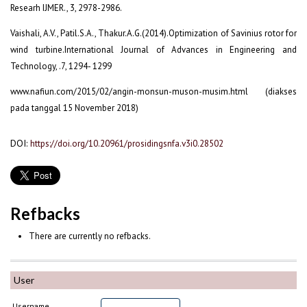
Researh IJMER., 3, 2978-2986.
Vaishali, A.V., Patil.S.A., Thakur.A.G.(2014).Optimization of Savinius rotor for
wind turbine.International Journal of Advances in Engineering and
Technology, .7, 1294- 1299
www.nafiun.com/2015/02/angin-monsun-muson-musim.html (diakses
pada tanggal 15 November 2018)
DOI:
https://doi.org/10.20961/prosidingsnfa.v3i0.28502
Refbacks
There are currently no refbacks.
User
Username