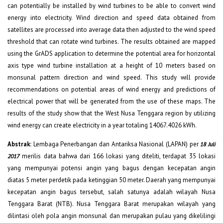
can potentially be installed by wind turbines to be able to convert wind
energy into electricity. Wind direction and speed data obtained from
satellites are processed into average data then adjusted to the wind speed
threshold that can rotate wind turbines. The results obtained are mapped
using the GrADS application to determine the potential area for horizontal
axis type wind turbine installation at a height of 10 meters based on
monsunal pattern direction and wind speed. This study will provide
recommendations on potential areas of wind energy and predictions of
electrical power that will be generated from the use of these maps. The
results of the study show that the West Nusa Tenggara region by utilizing
wind energy can create electricity in a year totaling 14067.4026 kWh.
Abstrak:
Lembaga Penerbangan dan Antariksa Nasional (LAPAN) per
18 Juli
merilis data bahwa dari 166 lokasi yang diteliti, terdapat 35 lokasi
2017
yang mempunyai potensi angin yang bagus dengan kecepatan angin
diatas 5 meter perdetik pada ketinggian 50 meter. Daerah yang mempunyai
kecepatan angin bagus tersebut, salah satunya adalah wilayah Nusa
Tenggara Barat (NTB). Nusa Tenggara Barat merupakan wilayah yang
dilintasi oleh pola angin monsunal dan merupakan pulau yang dikelilingi