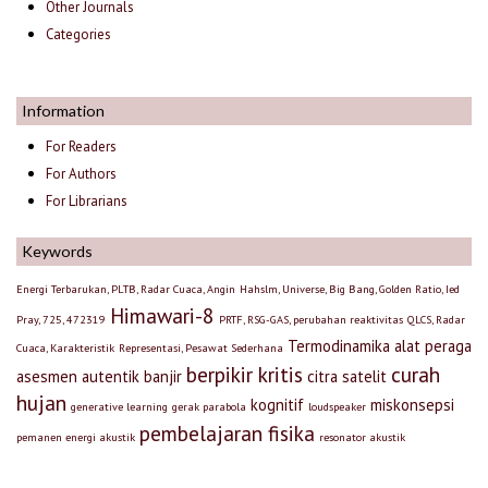
Other Journals
Categories
Information
For Readers
For Authors
For Librarians
Keywords
Energi Terbarukan, PLTB, Radar Cuaca, Angin
Hahslm, Universe, Big Bang, Golden Ratio, Ied
Himawari-8
Pray, 725, 472319
PRTF, RSG-GAS, perubahan reaktivitas
QLCS, Radar
Termodinamika
alat peraga
Cuaca, Karakteristik
Representasi, Pesawat Sederhana
berpikir kritis
curah
asesmen autentik
banjir
citra satelit
hujan
kognitif
miskonsepsi
generative learning
gerak parabola
loudspeaker
pembelajaran fisika
pemanen energi akustik
resonator akustik