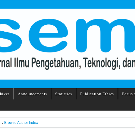
hives
Announcements
Statistics
Publication Ethics
Focus 
h
/
Browse Author Index