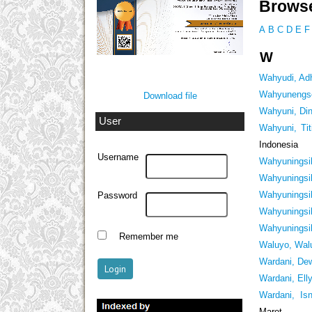
Browse
A
B
C
D
E
F
W
Wahyudi, Adh
Wahyunengse
Download file
Wahyuni, Din
User
Wahyuni, Tit
Indonesia
Username
Wahyuningsi
Wahyuningsi
Wahyuningsi
Password
Wahyuningsih
Wahyuningsih
Remember me
Waluyo, Wal
Wardani, De
Wardani, Ell
Wardani, Isn
Maret