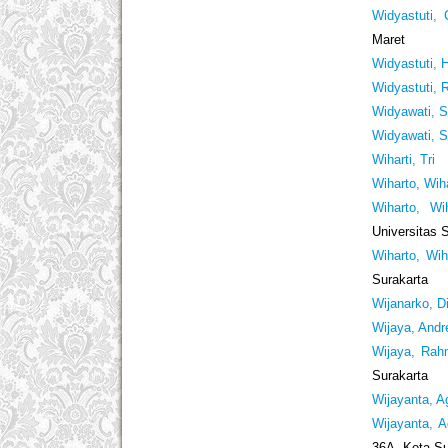
Widyastuti, 
Maret
Widyastuti, 
Widyastuti, 
Widyawati, S
Widyawati, S
Wiharti, Tri
Wiharto, Wih
Wiharto, Wi
Universitas 
Wiharto, Wih
Surakarta
Wijanarko, D
Wijaya, And
Wijaya, Ra
Surakarta
Wijayanta, A
Wijayanta, A
36A, Kota Su