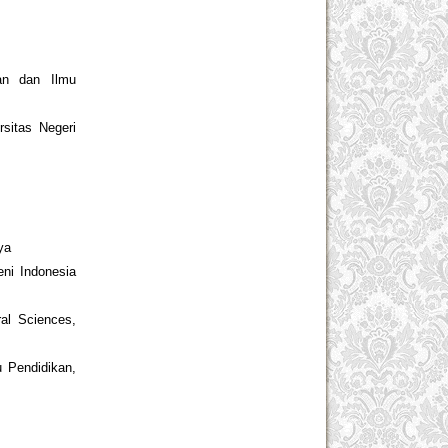
an dan Ilmu
rsitas Negeri
ya
eni Indonesia
ral Sciences,
u Pendidikan,