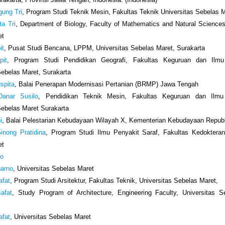
gung Tri
, Program Studi Teknik Mesin, Fakultas Teknik Universitas Sebelas 
ta Tri
, Department of Biology, Faculty of Mathematics and Natural Sciences
et
it
, Pusat Studi Bencana, LPPM, Universitas Sebelas Maret, Surakarta
pit
, Program Studi Pendidikan Geografi, Fakultas Keguruan dan Ilmu
Sebelas Maret, Surakarta
uspita
, Balai Penerapan Modernisasi Pertanian (BRMP) Jawa Tengah
Danar Susilo
, Pendidikan Teknik Mesin, Fakultas Keguruan dan Ilmu 
Sebelas Maret Surakarta
i
, Balai Pelestarian Kebudayaan Wilayah X, Kementerian Kebudayaan Republ
Ginong Pratidina
, Program Studi Ilmu Penyakit Saraf, Fakultas Kedokteran
et
ko
narno
, Universitas Sebelas Maret
afat
, Program Studi Arsitektur, Fakultas Teknik, Universitas Sebelas Maret,
afat
, Study Program of Architecture, Engineering Faculty, Universitas S
afat
, Universitas Sebelas Maret