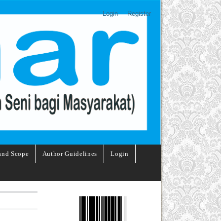
Login
Register
and Scope
Author Guidelines
Login