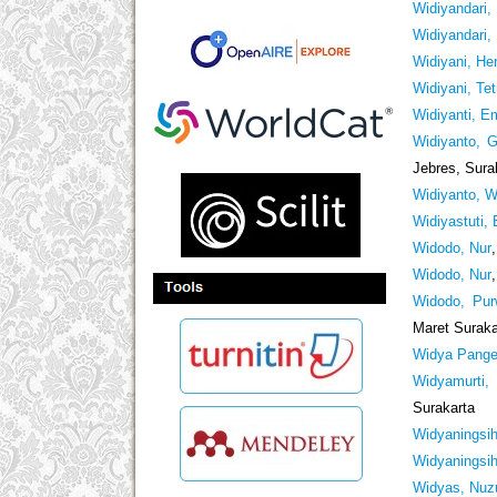
Widiyandari,
Widiyandari,
Widiyani, Her
Widiyani, Tet
Widiyanti, E
Widiyanto, G
Jebres, Sura
Widiyanto, W
Widiyastuti,
Widodo, Nur
Widodo, Nur
Widodo, Pur
Maret Suraka
Widya Panges
Widyamurti,
Surakarta
Widyaningsih
Widyaningsih,
Widyas, Nuz