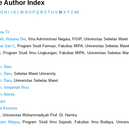
 Author Index
G
H
I
J
K
L
M
N
O
P
Q
R
S
T
U
V
W
X
Y
Z
All
ie Tri
h, Rutiana Dwi
, Ilmu Administrasi Negara, FISIP, Universitas Sebelas Maret 
ar Sari C
, Program Studi Farmasi, Fakultas MIPA, Universitas Sebelas Maret
i
, Program Studi Ilmu Lingkungan, Fakultas MIPA, Universitas Sebelas Mar
h, Daru
h, Daru
, Sebelas Maret University
h, Daru
, Universitas Sebelas Maret
, Istiqomah Risa
, Novita
uyo
wi Kusuma
y
, Universitas Muhammadiyah Prof. Dr. Hamka
aini Wijaya
, Program Studi Ilmu Sejarah, Fakultas Ilmu Budaya, Univers