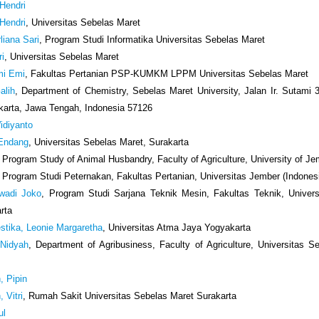
 Hendri
 Hendri
, Universitas Sebelas Maret
liana Sari
, Program Studi Informatika Universitas Sebelas Maret
ri
, Universitas Sebelas Maret
mi Emi
, Fakultas Pertanian PSP-KUMKM LPPM Universitas Sebelas Maret
alih
, Department of Chemistry, Sebelas Maret University, Jalan Ir. Sutami 
karta, Jawa Tengah, Indonesia 57126
idiyanto
 Endang
, Universitas Sebelas Maret, Surakarta
, Program Study of Animal Husbandry, Faculty of Agriculture, University of J
, Program Studi Peternakan, Fakultas Pertanian, Universitas Jember (Indones
wadi Joko
, Program Studi Sarjana Teknik Mesin, Fakultas Teknik, Univer
rta
tika, Leonie Margaretha
, Universitas Atma Jaya Yogyakarta
 Nidyah
, Department of Agribusiness, Faculty of Agriculture, Universitas S
, Pipin
 Vitri
, Rumah Sakit Universitas Sebelas Maret Surakarta
ul