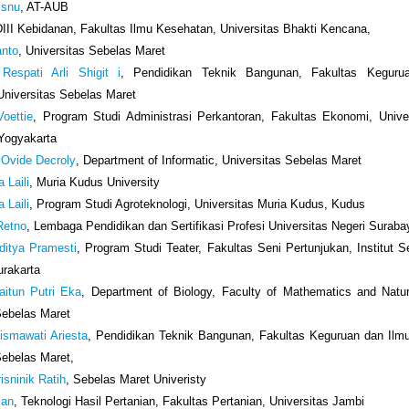
isnu
, AT-AUB
DIII Kebidanan, Fakultas Ilmu Kesehatan, Universitas Bhakti Kencana,
anto
, Universitas Sebelas Maret
Respati Arli Shigit i
, Pendidikan Teknik Bangunan, Fakultas Keguru
Universitas Sebelas Maret
oettie
, Program Studi Administrasi Perkantoran, Fakultas Ekonomi, Unive
Yogyakarta
 Ovide Decroly
, Department of Informatic, Universitas Sebelas Maret
 Laili
, Muria Kudus University
 Laili
, Program Studi Agroteknologi, Universitas Muria Kudus, Kudus
Retno
, Lembaga Pendidikan dan Sertifikasi Profesi Universitas Negeri Suraba
ditya Pramesti
, Program Studi Teater, Fakultas Seni Pertunjukan, Institut S
urakarta
aitun Putri Eka
, Department of Biology, Faculty of Mathematics and Natu
Sebelas Maret
ismawati Ariesta
, Pendidikan Teknik Bangunan, Fakultas Keguruan dan Ilm
Sebelas Maret,
isninik Ratih
, Sebelas Maret Univeristy
ian
, Teknologi Hasil Pertanian, Fakultas Pertanian, Universitas Jambi