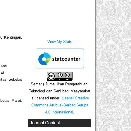
36 Kentingan,
View My Stats
ember
ia)
sitas Sebelas
Semar ( Jurnal Ilmu Pengetahuan,
Teknologi dan Seni bagi Masyarakat
is ilcensed under
Lisensi Creative
ebelas Maret,
Commons Atribusi-BerbagiSerupa
4.0 Internasional
.
Journal Content