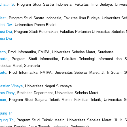
Chattri S
, Program Studi Sastra Indonesia, Fakultas Ilmu Budaya, Univers
Hesti
, Program Studi Sastra Indonesia, Fakultas Ilmu Budaya, Universitas Se
Reni Dwi
, Universitas Panca Bhakti
usi Dwi
, Program Studi Peternakan, Fakultas Pertanian Universitas Sebelas 
usi Dwi
arto
, Prodi Informatika, FMIPA, Universitas Sebelas Maret, Surakarta
harto
, Program Studi Informatika, Fakultas Teknologi Informasi dan 
Sebelas Maret, Surakarta
arto
, Prodi Informatika, FMIPA, Universitas Sebelas Maret, Jl. Ir Sutami 
iastian Vinaya
, Universitas Negeri Surabaya
reas Rony
, Statistics Department, Universitas Sebelas Maret
hman
, Program Studi Sarjana Teknik Mesin, Fakultas Teknik, Universitas 
gung Tri
gung Tri
, Program Studi Teknik Mesin, Universitas Sebelas Maret, Jl. Ir.
rakarta, Provinsi Jawa Tengah, Indonesia. (Indonesia)