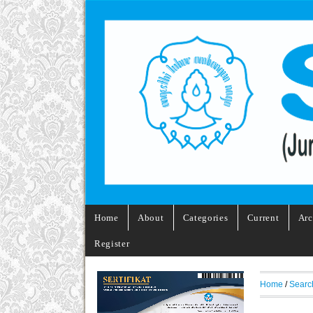
Home
About
Categories
Current
Arc
Register
Home
/
Searc