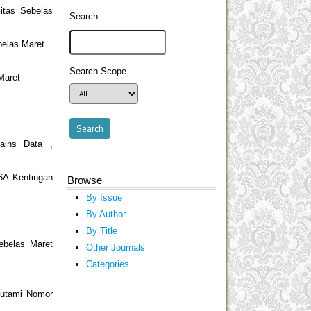
itas Sebelas
Search
belas Maret
Search Scope
Maret
Sains Data ,
36A Kentingan
Browse
By Issue
By Author
By Title
Sebelas Maret
Other Journals
Categories
 Sutami Nomor