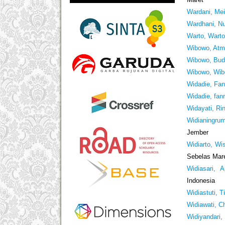
Wardani, Mei
Wardhani, N
Warto, Wart
Wibowo, Atm
Wibowo, Bud
Wibowo, Wi
Widadie, Fa
Widadie, fan
Widayati, Rin
Widianingru
Jember
Widiarto, Wi
Sebelas Mare
Widiasari, Ap
Indonesia
Widiastuti, T
Widiawati, C
Widiyandari,