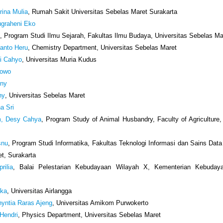
rina Mulia
, Rumah Sakit Universitas Sebelas Maret Surakarta
ugraheni Eko
o
, Program Studi Ilmu Sejarah, Fakultas Ilmu Budaya, Universitas Sebelas Ma
anto Heru
, Chemistry Department, Universitas Sebelas Maret
i Cahyo
, Universitas Muria Kudus
bowo
nny
ny
, Universitas Sebelas Maret
a Sri
m, Desy Cahya
, Program Study of Animal Husbandry, Faculty of Agriculture, 
snu
, Program Studi Informatika, Fakultas Teknologi Informasi dan Sains Data 
t, Surakarta
rilia
, Balai Pelestarian Kebudayaan Wilayah X, Kementerian Kebuday
ika
, Universitas Airlangga
hyntia Raras Ajeng
, Universitas Amikom Purwokerto
 Hendri
, Physics Department, Universitas Sebelas Maret