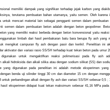
sional memiliki dampak yang signifikan terhadap jejak karbon yang diaki
uksinya, terutama pembuatan bahan utamanya, yaitu semen. Oleh karena it
a untuk mencari material lain sebagai pengganti semen dalam pembuatan 
nti semen dalam pembuatan beton adalah dengan beton geopolimer. Beto
ton yang memiliki reaksi berbeda dengan beton konvensional yaitu reaksi 
enggunakan limbah dari hasil pembakaran batu bara berupa fly ash yang
tuk mengikat campuran fly ash dengan pasir dan kerikil. Penelitian ini 
ar aktivator dan variasi rasio SS/SH terhadap kuat tekan beton pada umur 2
 digunakan untuk mengaktifkan reaksi polimerisasi pada fly ash ad
alkali hidroksida dan alkali silika atau dengan sodium silikat (SS) dan sodi
e yang digunakan pada penelitian ini adalah metode eksperimen yang 
m dengan benda uji silinder tinggi 30 cm dan diameter 15 cm dengan mengg
33 untuk perbandingan alkali dengan fly ash dan variasi SS/SH sebesar 0,5 ; 1
 hasil eksperimen didapat kuat tekan maksimum sebesar 41,16 MPa pada