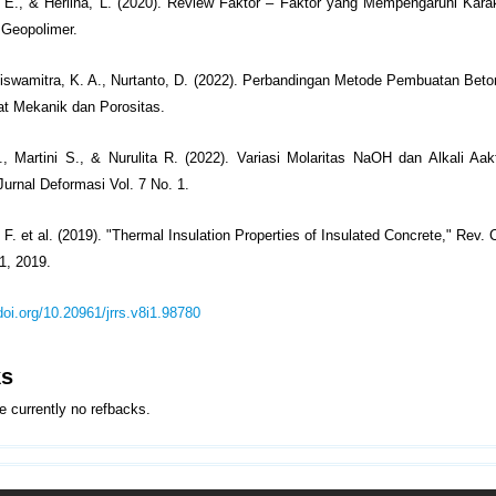
. E., & Herlina, L. (2020). Review Faktor – Faktor yang Mempengaruhi Karak
 Geopolimer.
iswamitra, K. A., Nurtanto, D. (2022). Perbandingan Metode Pembuatan Bet
at Mekanik dan Porositas.
., Martini S., & Nurulita R. (2022). Variasi Molaritas NaOH dan Alkali Aak
Jurnal Deformasi Vol. 7 No. 1.
. et al. (2019). "Thermal Insulation Properties of Insulated Concrete," Rev. 
1, 2019.
/doi.org/10.20961/jrrs.v8i1.98780
ks
e currently no refbacks.