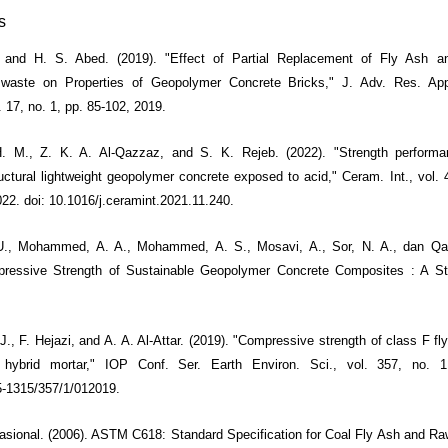
s
and H. S. Abed. (2019). "Effect of Partial Replacement of Fly Ash 
 waste on Properties of Geopolymer Concrete Bricks," J. Adv. Res. App
. 17, no. 1, pp. 85-102, 2019.
H. M., Z. K. A. Al-Qazzaz, and S. K. Rejeb. (2022). "Strength performan
ructural lightweight geopolymer concrete exposed to acid," Ceram. Int., vol. 4
22. doi: 10.1016/j.ceramint.2021.11.240.
., Mohammed, A. A., Mohammed, A. S., Mosavi, A., Sor, N. A., dan Qai
pressive Strength of Sustainable Geopolymer Concrete Composites : A Stat
J., F. Hejazi, and A. A. Al-Attar. (2019). "Compressive strength of class F f
 hybrid mortar," IOP Conf. Ser. Earth Environ. Sci., vol. 357, no. 1
5-1315/357/1/012019.
sional. (2006). ASTM C618: Standard Specification for Coal Fly Ash and Ra