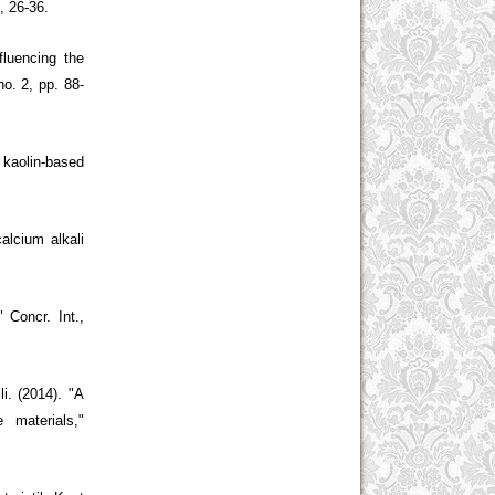
 26-36.
fluencing the
o. 2, pp. 88-
 kaolin-based
alcium alkali
 Concr. Int.,
. (2014). "A
 materials,"