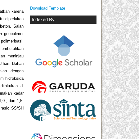
Download Template
batkan karena
u diperlukan
Indexed By
beton. Salah
n geopolimer
polimerisasi.
 membutuhkan
akan meninjau
8 hari. Bahan
alah dengan
um hidroksida
dilakukan di
unakan kadar
,0 ; dan 1,5.
 rasio SS/SH