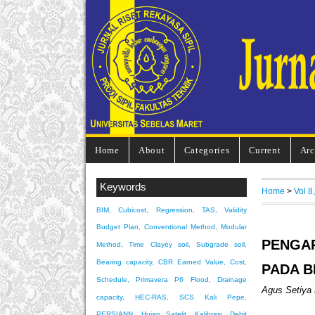
Home
About
Categories
Current
Arc
Keywords
Home
>
Vol 8
BIM, Cubicost, Regression, TAS, Validity
Budget Plan, Conventional Method, Modular
PENGA
Method, Time
Clayey soil, Subgrade soil,
Bearing capacity, CBR
Earned Value, Cost,
PADA B
Schedule, Primavera P6
Flood, Drainage
Agus Setiya
capacity, HEC-RAS, SCS
Kali Pepe,
PERSIANN, Hujan Satelit, Kalibrasi, Debit