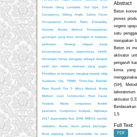
Abstract
Periode Ulang
Landslide, Soil Type, Soil
Beton konven
Consistency, Sliding Angle, Safety Factor
proses prod
Occupational Accident Risks, Probability,
segera upay
Severity, Bowtie Method
Permasalahan
satu pengga
genangan yang terus meningkat di kawasan
merupakan be
perkotaan. Strategi mitigasi banjir
Beton ini m
konvensional belum sepenuhnya efektif.
aktivator un
Genangan hanya dianggap sebagai dampak
pengaruh kad
pasif dari sistem drainase yang gagal.
kimia yang
Penelitian ini bertujuan mengkaji strategi mitig
menggunakan 
Surakarta City, TRMM, Three-Day Rainfall,
(SH). Metod
River Runoff
The 5- Why’s Method, Borda
laboratoriu
Method, Lean Construction, Root Cause
aktivator 0,
Analysis, Waste
comparison, flexible
Berdasarkan
pavement, Component Analysis, Highways
1,5.
2017
dependable flow, GPM, NRECA, rainfall,
Full Text:
validation.
floods, return period discharge,
PDF
flood mapping, flood vulnerability
he trans