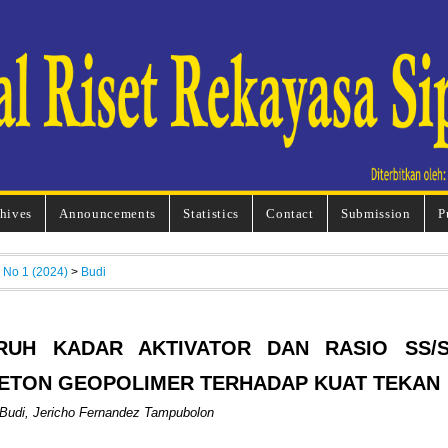
hives
Announcements
Statistics
Contact
Submission
P
, No 1 (2024)
>
Budi
RUH KADAR AKTIVATOR DAN RASIO SS/
ETON GEOPOLIMER TERHADAP KUAT TEKAN
 Budi, Jericho Fernandez Tampubolon