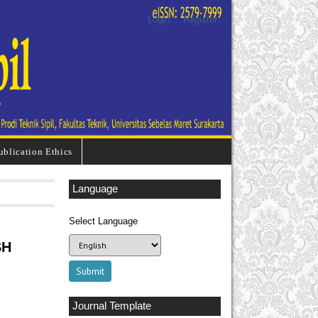
Login
Register
ublication Ethics
Language
Select Language
SH
Journal Template