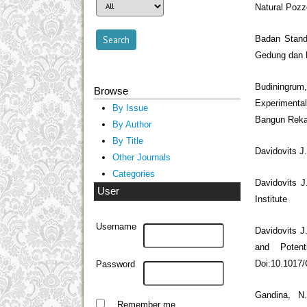
Natural Pozz
Badan Standa
Gedung dan 
Budiningrum
Browse
Experimenta
By Issue
Bangun Rekap
By Author
By Title
Davidovits J
Other Journals
Categories
Davidovits 
User
Institute
Username
Davidovits J
and Potent
Doi:10.1017
Password
Gandina, N
Remember me