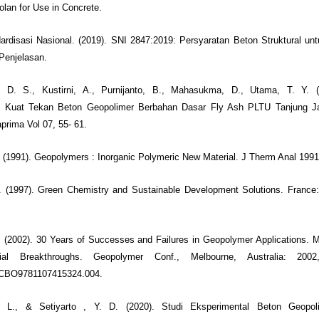
olan for Use in Concrete.
rdisasi Nasional. (2019). SNI 2847:2019: Persyaratan Beton Struktural u
Penjelasan.
, D. S., Kustirni, A., Purnijanto, B., Mahasukma, D., Utama, T. Y. (
l Kuat Tekan Beton Geopolimer Berbahan Dasar Fly Ash PLTU Tanjung Ja
rima Vol 07, 55- 61.
. (1991). Geopolymers : Inorganic Polymeric New Material. J Therm Anal 199
J. (1997). Green Chemistry and Sustainable Development Solutions. France
. (2002). 30 Years of Successes and Failures in Geopolymer Applications. 
ial Breakthroughs. Geopolymer Conf., Melbourne, Australia: 200
/CBO9781107415324.004.
. L., & Setiyarto , Y. D. (2020). Studi Eksperimental Beton Geopol