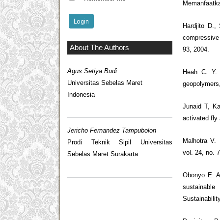
Memanfaatka
Hardjito D.,
compressive 
About The Authors
93, 2004.
Agus Setiya Budi
Heah C. Y. e
Universitas Sebelas Maret
geopolymers,"
Indonesia
Junaid T, Ka
activated fly
Jericho Fernandez Tampubolon
Malhotra V. 
Prodi Teknik Sipil Universitas
vol. 24, no. 
Sebelas Maret Surakarta
Obonyo E. A
sustainable
Sustainabilit