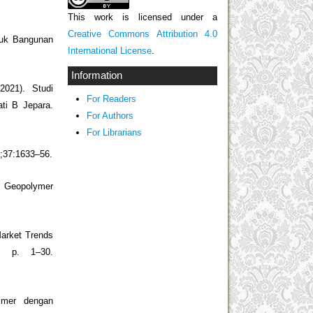
This work is licensed under a
Creative Commons Attribution 4.0
ntuk Bangunan
International License
.
Information
2021). Studi
For Readers
ti B Jepara.
For Authors
For Librarians
1;37:1633–56.
: Geopolymer
Market Trends
2, p. 1–30.
imer dengan