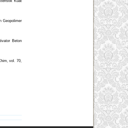
teristik Kuat
on Geopolimer
tivator Beton
Chim, vol. 70,