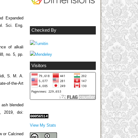
and Expanded
l. Sci. Eng.
Checked By
ce of alkali
8, no. 5, pp.
Visitors
di, S. M. A.
e-of-the-Art
ly ash blended
, 2019, doi:
View My Stats
w or Calcined