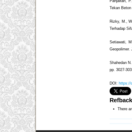
Panjaitan, P
Tekan Beton
Rizky, M., W
Terhadap Sif
Setiawati, M
Geopolimer. 
Shahedan N. F
pp. 3027-303
DOI:
https:/
Refbac
There ar