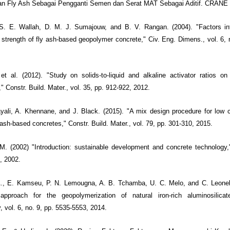
n Fly Ash Sebagai Pengganti Semen dan Serat MAT Sebagai Aditif. CRANE ,
 S. E. Wallah, D. M. J. Sumajouw, and B. V. Rangan. (2004). "Factors in
strength of fly ash-based geopolymer concrete," Civ. Eng. Dimens., vol. 6, n
t al. (2012). "Study on solids-to-liquid and alkaline activator ratios on
 Constr. Build. Mater., vol. 35, pp. 912-922, 2012.
yali, A. Khennane, and J. Black. (2015). "A mix design procedure for low c
 ash-based concretes," Constr. Build. Mater., vol. 79, pp. 301-310, 2015.
M. (2002) "Introduction: sustainable development and concrete technology,"
7, 2002.
., E. Kamseu, P. N. Lemougna, A. B. Tchamba, U. C. Melo, and C. Leonelli
 approach for the geopolymerization of natural iron-rich aluminosilicate
y, vol. 6, no. 9, pp. 5535-5553, 2014.