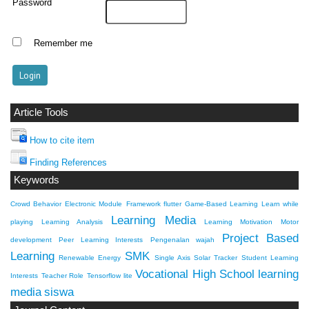
Password
Remember me
Article Tools
How to cite item
Finding References
Keywords
Crowd Behavior
Electronic Module
Framework flutter
Game-Based Learning
Learn while
Learning Media
playing
Learning Analysis
Learning Motivation
Motor
Project Based
development
Peer Learning Interests
Pengenalan wajah
Learning
SMK
Renewable Energy
Single Axis Solar Tracker
Student Learning
Vocational High School
learning
Interests
Teacher Role
Tensorflow lite
media
siswa