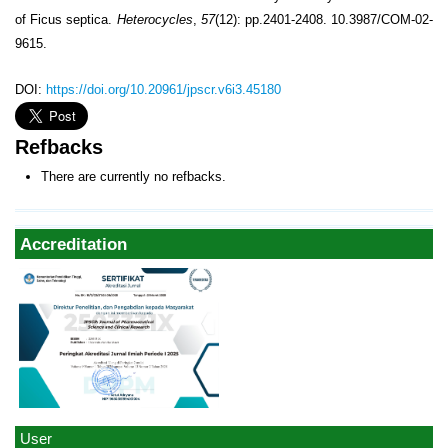
of Ficus septica.
Heterocycles
,
57
(12): pp.2401-2408. 10.3987/COM-02-
9615.
DOI:
https://doi.org/10.20961/jpscr.v6i3.45180
Refbacks
There are currently no refbacks.
Accreditation
User