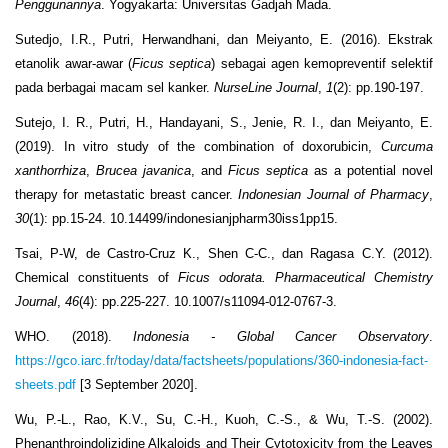
Penggunannya
. Yogyakarta: Universitas Gadjah Mada.
Sutedjo, I.R., Putri, Herwandhani, dan Meiyanto, E. (2016). Ekstrak
etanolik awar-awar (
Ficus septica
) sebagai agen kemopreventif selektif
pada berbagai macam sel kanker.
NurseLine Journal
,
1
(2): pp.190-197.
Sutejo, I. R., Putri, H., Handayani, S., Jenie, R. I., dan Meiyanto, E.
(2019). In vitro study of the combination of doxorubicin,
Curcuma
xanthorrhiza
,
Brucea javanica
, and
Ficus septica
as a potential novel
therapy for metastatic breast cancer.
Indonesian Journal of Pharmacy
,
30
(1): pp.15-24. 10.14499/indonesianjpharm30iss1pp15.
Tsai, P-W, de Castro-Cruz K., Shen C-C., dan Ragasa C.Y. (2012).
Chemical constituents of
Ficus odorata. Pharmaceutical Chemistry
Journal
,
46
(4): pp.225-227. 10.1007/s11094-012-0767-3.
WHO. (2018).
Indonesia - Global Cancer
Observatory
.
https://gco.iarc.fr/today/data/factsheets/populations/360-indonesia-fact-
sheets.pdf
[3 September 2020].
Wu, P.-L., Rao, K.V., Su, C.-H., Kuoh, C.-S., & Wu, T.-S. (2002).
Phenanthroindolizidine Alkaloids and Their Cytotoxicity from the Leaves