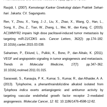
Rasjidi, I. (2007).
Kemoterapi Kanker Ginekologi dalam Praktek Sehari-
hari
. Jakarta: CV. Sagungseto.
Ren, Y., Zhou, X., Yang, J.-J., Liu, X., Zhao, X., Wang, Q., Han, L.,
Song, X., Zhu, Z., Tian, W., Zhang, L., Mei, M., dan Kang, C. (2015).
AC1MMYR2 impairs high dose paclitaxel-induced tumor metastasis by
targeting miR-21/CDK5 axis.
Cancer Letters
,
362
(2): pp.174–182.
10.1016/j.canlet.2015.03.038.
Saharinen, P., Eklund, L., Pulkki, K., Bono, P., dan Alitalo, K. (2011).
VEGF and angiopoietin signaling in tumor angiogenesis and metastasis.
Trends in Molecular Medicine
,
17
(7): pp.347–362.
10.1016/j.molmed.2011.01.015.
Saraswati, S., Kanaujia, P. K., Kumar, S., Kumar, R., dan Alhaider, A. A.
(2013). Tylophorine, a phenanthraindolizidine alkaloid isolated from
Tylophora indica
exerts antiangiogenic and antitumor activity by
targeting vascular endothelial growth factor receptor 2–mediated
angiogenesis.
Molecular Cancer
,
12
: 82. 10.1186/1476-4598-12-82.