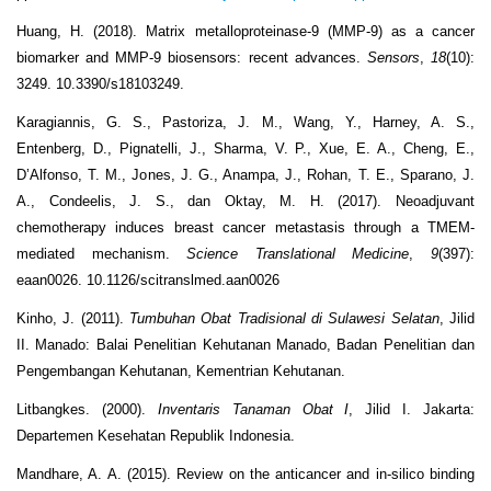
Huang, H. (2018). Matrix metalloproteinase-9 (MMP-9) as a cancer
biomarker and MMP-9 biosensors: recent advances.
Sensors
,
18
(10):
3249. 10.3390/s18103249.
Karagiannis, G. S., Pastoriza, J. M., Wang, Y., Harney, A. S.,
Entenberg, D., Pignatelli, J., Sharma, V. P., Xue, E. A., Cheng, E.,
D’Alfonso, T. M., Jones, J. G., Anampa, J., Rohan, T. E., Sparano, J.
A., Condeelis, J. S., dan Oktay, M. H. (2017). Neoadjuvant
chemotherapy induces breast cancer metastasis through a TMEM-
mediated mechanism.
Science Translational Medicine
,
9
(397):
eaan0026. 10.1126/scitranslmed.aan0026
Kinho, J. (2011).
Tumbuhan Obat Tradisional di Sulawesi Selatan
, Jilid
II. Manado: Balai Penelitian Kehutanan Manado, Badan Penelitian dan
Pengembangan Kehutanan, Kementrian Kehutanan.
Litbangkes. (2000).
Inventaris Tanaman Obat I
, Jilid I. Jakarta:
Departemen Kesehatan Republik Indonesia.
Mandhare, A. A. (2015). Review on the anticancer and in-silico binding