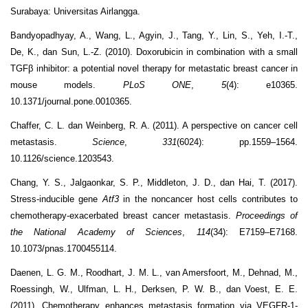
Surabaya: Universitas Airlangga.
Bandyopadhyay, A., Wang, L., Agyin, J., Tang, Y., Lin, S., Yeh, I.-T.,
De, K., dan Sun, L.-Z. (2010). Doxorubicin in combination with a small
TGFβ inhibitor: a potential novel therapy for metastatic breast cancer in
mouse models.
PLoS ONE
,
5
(4): e10365.
10.1371/journal.pone.0010365.
Chaffer, C. L. dan Weinberg, R. A. (2011). A perspective on cancer cell
metastasis.
Science
,
331
(6024): pp.1559–1564.
10.1126/science.1203543.
Chang, Y. S., Jalgaonkar, S. P., Middleton, J. D., dan Hai, T. (2017).
Stress-inducible gene
Atf3
in the noncancer host cells contributes to
chemotherapy-exacerbated breast cancer metastasis.
Proceedings of
the National Academy of Sciences
,
114
(34): E7159–E7168.
10.1073/pnas.1700455114.
Daenen, L. G. M., Roodhart, J. M. L., van Amersfoort, M., Dehnad, M.,
Roessingh, W., Ulfman, L. H., Derksen, P. W. B., dan Voest, E. E.
(2011). Chemotherapy enhances metastasis formation via VEGFR-1-