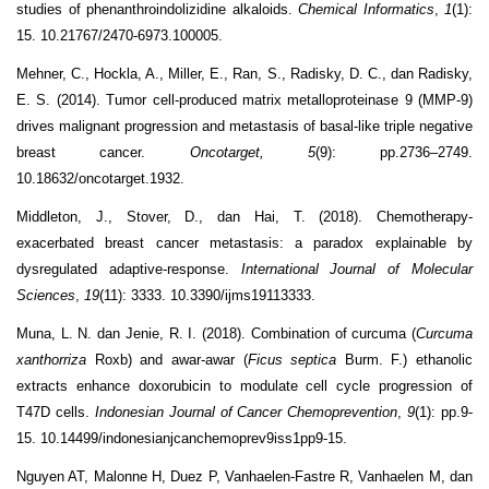
studies of phenanthroindolizidine alkaloids.
Chemical Informatics
,
1
(1):
15. 10.21767/2470-6973.100005.
Mehner, C., Hockla, A., Miller, E., Ran, S., Radisky, D. C., dan Radisky,
E. S. (2014). Tumor cell-produced matrix metalloproteinase 9 (MMP-9)
drives malignant progression and metastasis of basal-like triple negative
breast cancer.
Oncotarget, 5
(9): pp.2736–2749.
10.18632/oncotarget.1932.
Middleton, J., Stover, D., dan Hai, T. (2018). Chemotherapy-
exacerbated breast cancer metastasis: a paradox explainable by
dysregulated adaptive-response.
International Journal of Molecular
Sciences
,
19
(11): 3333. 10.3390/ijms19113333.
Muna, L. N. dan Jenie, R. I. (2018). Combination of curcuma (
Curcuma
xanthorriza
Roxb) and awar-awar (
Ficus septica
Burm. F.) ethanolic
extracts enhance doxorubicin to modulate cell cycle progression of
T47D cells.
Indonesian Journal of Cancer Chemoprevention
,
9
(1): pp.9-
15. 10.14499/indonesianjcanchemoprev9iss1pp9-15.
Nguyen AT, Malonne H, Duez P, Vanhaelen-Fastre R, Vanhaelen M, dan