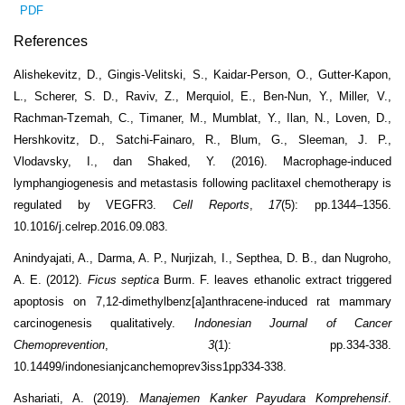
PDF
References
Alishekevitz, D., Gingis-Velitski, S., Kaidar-Person, O., Gutter-Kapon,
L., Scherer, S. D., Raviv, Z., Merquiol, E., Ben-Nun, Y., Miller, V.,
Rachman-Tzemah, C., Timaner, M., Mumblat, Y., Ilan, N., Loven, D.,
Hershkovitz, D., Satchi-Fainaro, R., Blum, G., Sleeman, J. P.,
Vlodavsky, I., dan Shaked, Y. (2016). Macrophage-induced
lymphangiogenesis and metastasis following paclitaxel chemotherapy is
regulated by VEGFR3.
Cell Reports
,
17
(5): pp.1344–1356.
10.1016/j.celrep.2016.09.083.
Anindyajati, A., Darma, A. P., Nurjizah, I., Septhea, D. B., dan Nugroho,
A. E. (2012).
Ficus septica
Burm. F. leaves ethanolic extract triggered
apoptosis on 7,12-dimethylbenz[a]anthracene-induced rat mammary
carcinogenesis qualitatively.
Indonesian Journal of Cancer
Chemoprevention
,
3
(1): pp.334-338.
10.14499/indonesianjcanchemoprev3iss1pp334-338.
Ashariati, A. (2019).
Manajemen Kanker Payudara Komprehensif
.