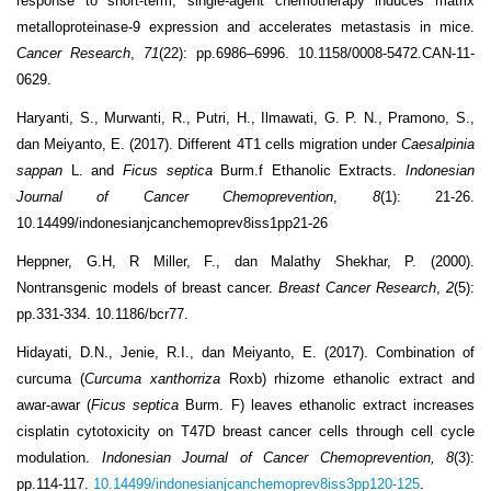
response to short-term, single-agent chemotherapy induces matrix
metalloproteinase-9 expression and accelerates metastasis in mice.
Cancer Research
,
71
(22): pp.6986–6996. 10.1158/0008-5472.CAN-11-
0629.
Haryanti, S., Murwanti, R., Putri, H., Ilmawati, G. P. N., Pramono, S.,
dan Meiyanto, E. (2017). Different 4T1 cells migration under
Caesalpinia
sappan
L. and
Ficus septica
Burm.f Ethanolic Extracts.
Indonesian
Journal of Cancer Chemoprevention
,
8
(1): 21-26.
10.14499/indonesianjcanchemoprev8iss1pp21-26
Heppner, G.H, R Miller, F., dan Malathy Shekhar, P. (2000).
Nontransgenic models of breast cancer.
Breast Cancer Research
,
2
(5):
pp.331-334. 10.1186/bcr77.
Hidayati, D.N., Jenie, R.I., dan Meiyanto, E. (2017). Combination of
curcuma (
Curcuma xanthorriza
Roxb) rhizome ethanolic extract and
awar-awar (
Ficus septica
Burm. F) leaves ethanolic extract increases
cisplatin cytotoxicity on T47D breast cancer cells through cell cycle
modulation.
Indonesian Journal of Cancer Chemoprevention,
8
(3):
pp.114-117.
10.14499/indonesianjcanchemoprev8iss3pp120-125
.