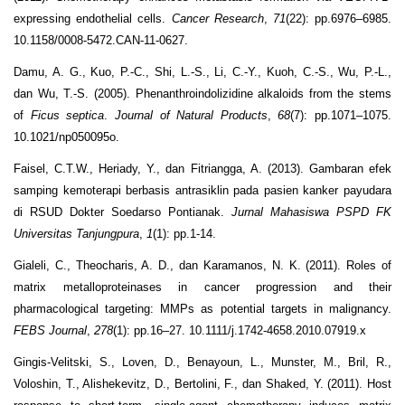
expressing endothelial cells.
Cancer Research
,
71
(22): pp.6976–6985.
10.1158/0008-5472.CAN-11-0627.
Damu, A. G., Kuo, P.-C., Shi, L.-S., Li, C.-Y., Kuoh, C.-S., Wu, P.-L.,
dan Wu, T.-S. (2005). Phenanthroindolizidine alkaloids from the stems
of
Ficus septica
.
Journal of Natural Products
,
68
(7): pp.1071–1075.
10.1021/np050095o.
Faisel, C.T.W., Heriady, Y., dan Fitriangga, A. (2013). Gambaran efek
samping kemoterapi berbasis antrasiklin pada pasien kanker payudara
di RSUD Dokter Soedarso Pontianak.
Jurnal Mahasiswa PSPD FK
Universitas Tanjungpura
,
1
(1): pp.1-14.
Gialeli, C., Theocharis, A. D., dan Karamanos, N. K. (2011). Roles of
matrix metalloproteinases in cancer progression and their
pharmacological targeting: MMPs as potential targets in malignancy.
FEBS Journal
,
278
(1): pp.16–27. 10.1111/j.1742-4658.2010.07919.x
Gingis-Velitski, S., Loven, D., Benayoun, L., Munster, M., Bril, R.,
Voloshin, T., Alishekevitz, D., Bertolini, F., dan Shaked, Y. (2011). Host