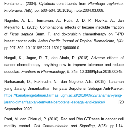
Fontaine J. (2004). Cytotoxic constituents from
Plumbago zeylanica
.
Fitoterapia
,
75
(5): pp. 500–504. 10.1016/j.fitote.2004.03.009.
Nugroho, A. E., Hermawan, A., Putri, D. D. P., Novika, A., dan
Meiyanto, E. (2013). Combinational effects of hexane insoluble fraction
of
Ficus septica
Burm. F. and doxorubicin chemotherapy on T47D
breast cancer cells.
Asian Pacific Journal of Tropical Biomedicine
,
3
(4):
pp.297–302. 10.1016/S2221-1691(13)60066-0.
Nurgali, K., Jagoe, R. T., dan Abalo, R. (2018). Adverse effects of
cancer chemotherapy: anything new to improve tolerance and reduce
sequelae.
Frontiers in Pharmacology
,
9
: 245. 10.3389/fphar.2018.00245.
Nurhasanah, D., Fakhrudin, N., dan Nugroho, A.E. (2018). Tanaman
yang Jarang Dimanfaatkan Ternyata Berpotensi Sebagai Anti-Kanker.
https://kanalpengetahuan.farmasi.ugm.ac.id/2018/09/22/tanaman-yang-
jarang-dimanfaatkan-ternyata-berpotensi-sebagai-anti-kanker/
[20
September 2020].
Parri, M. dan Chiarugi, P. (2010). Rac and Rho GTPases in cancer cell
motility control.
Cell Communication and Signaling
,
8
(23): pp.1-14.