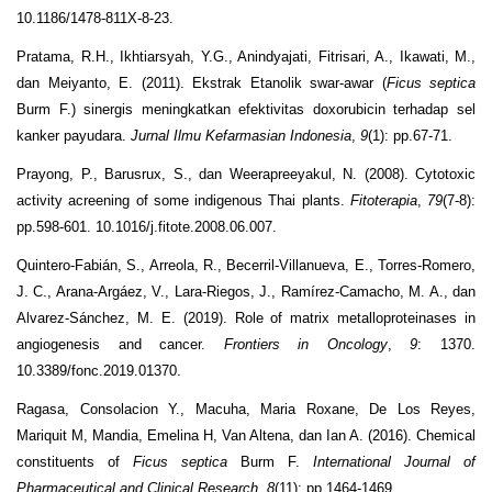
10.1186/1478-811X-8-23.
Pratama, R.H., Ikhtiarsyah, Y.G., Anindyajati, Fitrisari, A., Ikawati, M.,
dan Meiyanto, E. (2011). Ekstrak Etanolik swar-awar (
Ficus septica
Burm F.) sinergis meningkatkan efektivitas doxorubicin terhadap sel
kanker payudara.
Jurnal Ilmu Kefarmasian Indonesia
,
9
(1): pp.67-71.
Prayong, P., Barusrux, S., dan Weerapreeyakul, N. (2008). Cytotoxic
activity acreening of some indigenous Thai plants.
Fitoterapia
,
79
(7-8):
pp.598-601. 10.1016/j.fitote.2008.06.007.
Quintero-Fabián, S., Arreola, R., Becerril-Villanueva, E., Torres-Romero,
J. C., Arana-Argáez, V., Lara-Riegos, J., Ramírez-Camacho, M. A., dan
Alvarez-Sánchez, M. E. (2019). Role of matrix metalloproteinases in
angiogenesis and cancer.
Frontiers in Oncology
,
9
: 1370.
10.3389/fonc.2019.01370.
Ragasa, Consolacion Y., Macuha, Maria Roxane, De Los Reyes,
Mariquit M, Mandia, Emelina H, Van Altena, dan Ian A. (2016). Chemical
constituents of
Ficus septica
Burm F.
International Journal of
Pharmaceutical and Clinical Research
,
8
(11): pp.1464-1469.