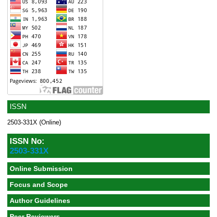
ISSN
2503-331X (Online)
ISSN No:
2503-331X
Online Submission
Focus and Scope
Author Guidelines
Peer Reviewers