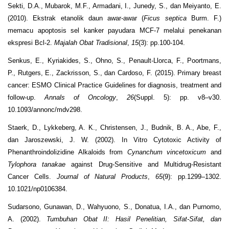
Sekti, D.A., Mubarok, M.F., Armadani, I., Junedy, S., dan Meiyanto, E.
(2010). Ekstrak etanolik daun awar-awar (
Ficus septica
Burm. F.)
memacu apoptosis sel kanker payudara MCF-7 melalui penekanan
ekspresi Bcl-2.
Majalah Obat Tradisional
,
15
(3): pp.100-104.
Senkus, E., Kyriakides, S., Ohno, S., Penault-Llorca, F., Poortmans,
P., Rutgers, E., Zackrisson, S., dan Cardoso, F. (2015). Primary breast
cancer: ESMO Clinical Practice Guidelines for diagnosis, treatment and
follow-up.
Annals of Oncology
,
26
(Suppl. 5): pp. v8–v30.
10.1093/annonc/mdv298.
Staerk, D., Lykkeberg, A. K., Christensen, J., Budnik, B. A., Abe, F.,
dan Jaroszewski, J. W. (2002). In Vitro Cytotoxic Activity of
Phenanthroindolizidine Alkaloids from
Cynanchum vincetoxicum
and
Tylophora tanakae
against Drug-Sensitive and Multidrug-Resistant
Cancer Cells.
Journal
of Natural Products
,
65
(9): pp.1299–1302.
10.1021/np0106384.
Sudarsono, Gunawan, D., Wahyuono, S., Donatua, I.A., dan Purnomo,
A. (2002).
Tumbuhan Obat II: Hasil Penelitian, Sifat-Sifat, dan