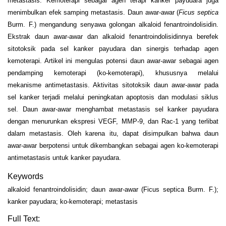
metastasis. Kemoterapi sebagai agen terapi kanker payudara juga
menimbulkan efek samping metastasis. Daun awar-awar (
Ficus septica
Burm. F.) mengandung senyawa golongan alkaloid fenantroindolisidin.
Ekstrak daun awar-awar dan alkaloid fenantroindolisidinnya berefek
sitotoksik pada sel kanker payudara dan sinergis terhadap agen
kemoterapi. Artikel ini mengulas potensi daun awar-awar sebagai agen
pendamping kemoterapi (ko-kemoterapi), khususnya melalui
mekanisme antimetastasis. Aktivitas sitotoksik daun awar-awar pada
sel kanker terjadi melalui peningkatan apoptosis dan modulasi siklus
sel. Daun awar-awar menghambat metastasis sel kanker payudara
dengan menurunkan ekspresi VEGF, MMP-9, dan Rac-1 yang terlibat
dalam metastasis. Oleh karena itu, dapat disimpulkan bahwa daun
awar-awar berpotensi untuk dikembangkan sebagai agen ko-kemoterapi
antimetastasis untuk kanker payudara.
Keywords
alkaloid fenantroindolisidin; daun awar-awar (Ficus septica Burm. F.);
kanker payudara; ko-kemoterapi; metastasis
Full Text: