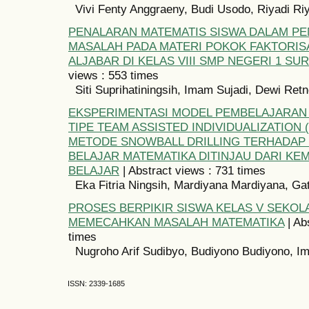
Vivi Fenty Anggraeny, Budi Usodo, Riyadi Ri
PENALARAN MATEMATIS SISWA DALAM P
MASALAH PADA MATERI POKOK FAKTORIS
ALJABAR DI KELAS VIII SMP NEGERI 1 SU
views : 553 times
Siti Suprihatiningsih, Imam Sujadi, Dewi Retn
EKSPERIMENTASI MODEL PEMBELAJARAN
TIPE TEAM ASSISTED INDIVIDUALIZATION 
METODE SNOWBALL DRILLING TERHADAP 
BELAJAR MATEMATIKA DITINJAU DARI KE
BELAJAR
| Abstract views : 731 times
Eka Fitria Ningsih, Mardiyana Mardiyana, Ga
PROSES BERPIKIR SISWA KELAS V SEKO
MEMECAHKAN MASALAH MATEMATIKA
| Ab
times
Nugroho Arif Sudibyo, Budiyono Budiyono, I
ISSN: 2339-1685