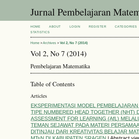
Jurnal Pembelajaran Matem
HOME
ABOUT
LOGIN
REGISTER
CATEGORIES
STATISTICS
Home
>
Archives
>
Vol 2, No 7 (2014)
Vol 2, No 7 (2014)
Pembelajaran Matematika
Table of Contents
Articles
EKSPERIMENTASI MODEL PEMBELAJARAN
TIPE NUMBERED HEAD TOGETHER (NHT)
ASSESSMENT FOR LEARNING (AfL) MELALU
TEMAN SEJAWAT PADA MATERI PERSAMAA
DITINJAU DARI KREATIVITAS BELAJAR MA
MTsN DI KABUPATEN SRAGEN
| Abstract vie