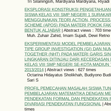
Tri Silaningsih, Mardiyana Mardiyana, Riyadi
EKSPLORASI KONSTRUKSI PENGETAHUAN
SISWA KELAS VIII SMP NEGERI 1 SURAKA
MENGGUNAKAN TEORI ACTION, PROCESS,
SCHEME (APOS) PADA MATERI POKOK FAK
BENTUK ALJABAR
| Abstract views : 703 tim
Muh. Zuhair Zahid, Imam Sujadi, Dewi Retno 
EKSPERIMENTASI MODEL PEMBELAJARAN
TIPE GROUP INVESTIGATION (GI) DAN N
TOGETHER (NHT) PADA MATERI GARIS S
LINGKARAN DITINJAU DARI KECERDASAN
KELAS VIII SMP NEGERI SE-KOTA MADIUN
2013/2014
| Abstract views : 627 times
Octarina Hidayatus Sholikhah, Budiyono Bud
Sari S
PROFIL PEMECAHAN MASALAH SISWA TUN
PEMBELAJARAN MATEMATIKA DENGAN M
PENDEKATAN FORMAL DAN PENDEKATAN 
DIVARIASI PENDEKATAN FUNGSIONAL
| Abs
times