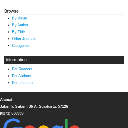
Browse
By Issue
By Author
By Title
Other Journals
Categories
Information
For Readers
For Authors
For Librarians
Alamat
Jalan Ir. Sutami 36 A, Surakarta, 57126
(0271) 638959