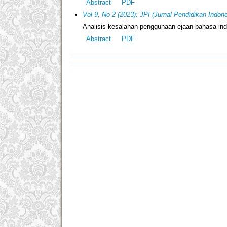
Abstract
PDF
Vol 9, No 2 (2023): JPI (Jurnal Pendidikan Indone
Analisis kesalahan penggunaan ejaan bahasa indo
Abstract
PDF