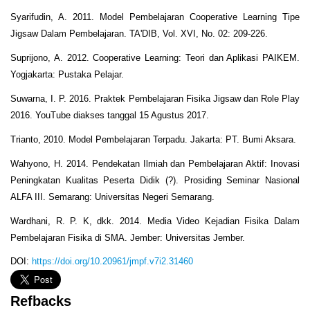
Syarifudin, A. 2011. Model Pembelajaran Cooperative Learning Tipe
Jigsaw Dalam Pembelajaran. TA'DIB, Vol. XVI, No. 02: 209-226.
Suprijono, A. 2012. Cooperative Learning: Teori dan Aplikasi PAIKEM.
Yogjakarta: Pustaka Pelajar.
Suwarna, I. P. 2016. Praktek Pembelajaran Fisika Jigsaw dan Role Play
2016. YouTube diakses tanggal 15 Agustus 2017.
Trianto, 2010. Model Pembelajaran Terpadu. Jakarta: PT. Bumi Aksara.
Wahyono, H. 2014. Pendekatan Ilmiah dan Pembelajaran Aktif: Inovasi
Peningkatan Kualitas Peserta Didik (?). Prosiding Seminar Nasional
ALFA III. Semarang: Universitas Negeri Semarang.
Wardhani, R. P. K, dkk. 2014. Media Video Kejadian Fisika Dalam
Pembelajaran Fisika di SMA. Jember: Universitas Jember.
DOI:
https://doi.org/10.20961/jmpf.v7i2.31460
Refbacks