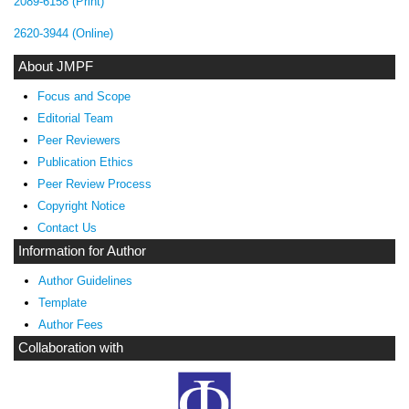
2089-6158 (Print)
2620-3944 (Online)
About JMPF
Focus and Scope
Editorial Team
Peer Reviewers
Publication Ethics
Peer Review Process
Copyright Notice
Contact Us
Information for Author
Author Guidelines
Template
Author Fees
Collaboration with