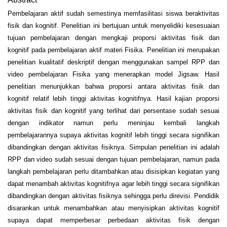
Pembelajaran aktif sudah semestinya memfasilitasi siswa beraktivitas
fisik dan kognitif. Penelitian ini bertujuan untuk menyelidiki kesesuaian
tujuan pembelajaran dengan mengkaji proporsi aktivitas fisik dan
kognitif pada pembelajaran aktif materi Fisika. Penelitian ini merupakan
penelitian kualitatif deskriptif dengan menggunakan sampel RPP dan
video pembelajaran Fisika yang menerapkan model Jigsaw. Hasil
penelitian menunjukkan bahwa proporsi antara aktivitas fisik dan
kognitif relatif lebih tinggi aktivitas kognitifnya. Hasil kajian proporsi
aktivitas fisik dan kognitif yang terlihat dari persentase sudah sesuai
dengan indikator namun perlu meninjau kembali langkah
pembelajarannya supaya aktivitas kognitif lebih tinggi secara signifikan
dibandingkan dengan aktivitas fisiknya. Simpulan penelitian ini adalah
RPP dan video sudah sesuai dengan tujuan pembelajaran, namun pada
langkah pembelajaran perlu ditambahkan atau disisipkan kegiatan yang
dapat menambah aktivitas kognitifnya agar lebih tinggi secara signifikan
dibandingkan dengan aktivitas fisiknya sehingga perlu direvisi. Pendidik
disarankan untuk menambahkan atau menyisipkan aktivitas kognitif
supaya dapat memperbesar perbedaan aktivitas fisik dengan