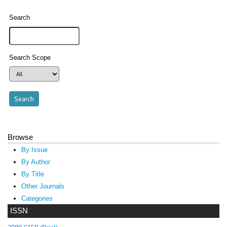
Search
Search Scope
Browse
By Issue
By Author
By Title
Other Journals
Categories
ISSN