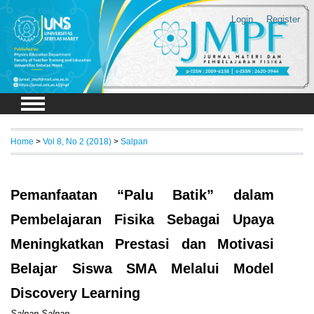
Login
Register
Home
>
Vol 8, No 2 (2018)
>
Salpan
Pemanfaatan “Palu Batik” dalam
Pembelajaran Fisika Sebagai Upaya
Meningkatkan Prestasi dan Motivasi
Belajar Siswa SMA Melalui Model
Discovery Learning
Salpan Salpan