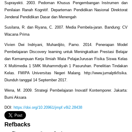
Suprayekti. 2003. Pedoman Khusus Pengembangan Instrumen dan
Penilaian Ranah Kognitif. Departeman Pendidikan Nasional Direktorat
Jenderal Pendidikan Dasar dan Menengah
Susilana, R. dan Riyana, C. 2007. Media Pembela-jaran. Bandung: CV
Wacana Prima
Vivien Dwi Indriyani, Muhardjito, Parno. 2014. Penerapan Model
Pembelajaran Discovery learning untuk Meningkatkan Prestasi Belajar
dan Kemampuan Kerja Ilmiah Mata PelajarJurusan Fisika Siswa Kelas
X Multimedia 1 SMK Muhammdiyah 1 Pasuruhan. Penelitian Tindakan
Kelas. FMIPA Universitas Negeri Malang. http://www.jurnalptkfisika.
Diunduh tanggal 14 September 2017.
Wena, M. 2009. Strategi Pembelajaran Inovatif Kontemporer. Jakarta:
Bumi Aksara
DOI:
https://doi.org/10.20961/jmpf.v8i2.28438
Refbacks