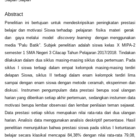
Abstract
Penelitian ini bertujuan untuk mendeskripsikan peningkatan prestasi
belajar dan motivasi Siswa terhadap pelajaran fisika materi gerak
dan gaya melalui model
discovery learning
dengan menggunakan
media “Palu Batik”. Subjek penelitian adalah siswa kelas X MIPA-2
semester 1 SMA Negeri 3 Cilacap Tahun Pelajaran 2017/2018. Tindakan
dilakukan dalam dua siklus masing-masing siklus dua pertemuan. Pada
siklus I siswa terbagi dalam empat kelompok masing-masing terdiri
delapan Siswa, siklus II terbagi dalam enam kelompok terdiri lima
sampai dengan enam siswa dengan metode ceramah, eksperimen dan
diskusi. Instrumen pengumpulam data prestasi berupa soal ulangan
harian yang diberikan setiap akhir pertemuan, sedangkan instumen data
motivasi berupa lembar observasi dan lembar penilaian teman sejawat.
Data prestasi setiap siklus merupakan nilai rata-rata dari dua ulangan
harian. Analisis data menggunakan analisis deskriptif persentase. Hasil
penelitian menunjukkan bahwa prestasi siswa pada siklus I ketuntasan
belajar secara klasikal mencapai 84,38% dengan nilai rata-rata 79,08,