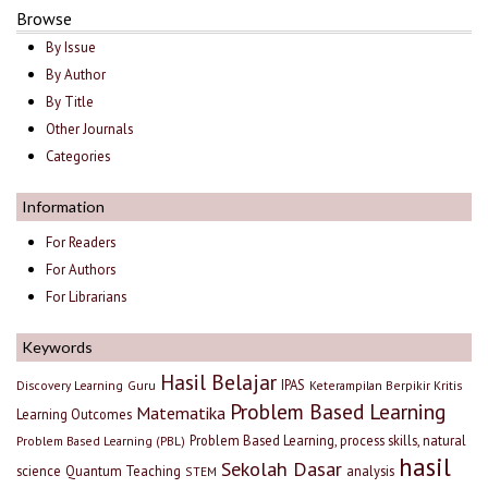
Browse
By Issue
By Author
By Title
Other Journals
Categories
Information
For Readers
For Authors
For Librarians
Keywords
Hasil Belajar
IPAS
Discovery Learning
Guru
Keterampilan Berpikir Kritis
Problem Based Learning
Matematika
Learning Outcomes
Problem Based Learning, process skills, natural
Problem Based Learning (PBL)
hasil
Sekolah Dasar
science
Quantum Teaching
analysis
STEM