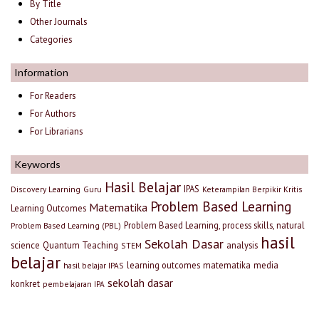
By Title
Other Journals
Categories
Information
For Readers
For Authors
For Librarians
Keywords
Hasil Belajar
IPAS
Discovery Learning
Guru
Keterampilan Berpikir Kritis
Problem Based Learning
Matematika
Learning Outcomes
Problem Based Learning, process skills, natural
Problem Based Learning (PBL)
hasil
Sekolah Dasar
science
Quantum Teaching
analysis
STEM
belajar
learning outcomes
matematika
media
hasil belajar IPAS
sekolah dasar
konkret
pembelajaran IPA