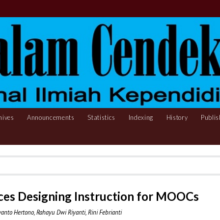
hives
Announcements
Statistics
Indexing
History
Publis
nces Designing Instruction for MOOCs
anto Hertono, Rahayu Dwi Riyanti, Rini Febrianti