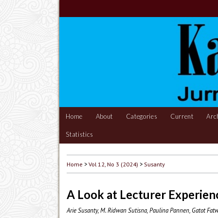
Home
About
Categories
Current
Arc
Statistics
Home
>
Vol 12, No 3 (2024)
>
Susanty
A Look at Lecturer Experie
Arie Susanty, M. Ridwan Sutisna, Paulina Pannen, Gatot Fatw