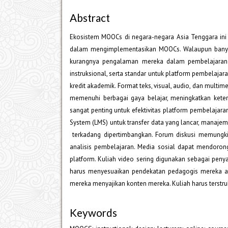
Abstract
Ekosistem MOOCs di negara-negara Asia Tenggara ini 
dalam mengimplementasikan MOOCs. Walaupun banya
kurangnya pengalaman mereka dalam pembelajaran 
instruksional, serta standar untuk platform pembela
kredit akademik. Format teks, visual, audio, dan mul
memenuhi berbagai gaya belajar, meningkatkan keter
sangat penting untuk efektivitas platform pembelajar
System (LMS) untuk transfer data yang lancar, manaje
terkadang dipertimbangkan. Forum diskusi memungki
analisis pembelajaran. Media sosial dapat mendorong
platform. Kuliah video sering digunakan sebagai peny
harus menyesuaikan pendekatan pedagogis mereka aga
mereka menyajikan konten mereka. Kuliah harus terst
Keywords