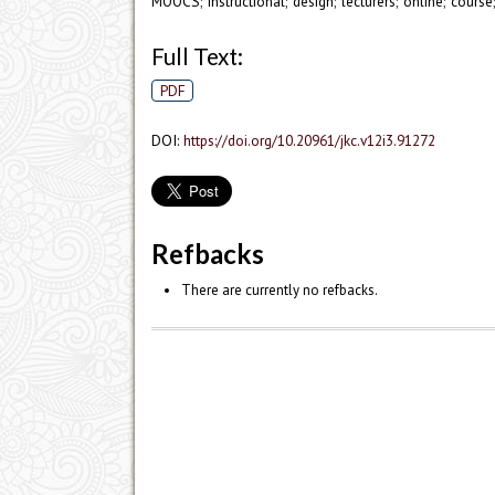
MOOCS; instructional; design; lecturers; online; cours
Full Text:
PDF
DOI:
https://doi.org/10.20961/jkc.v12i3.91272
Refbacks
There are currently no refbacks.