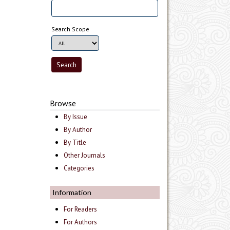
Search Scope
Browse
By Issue
By Author
By Title
Other Journals
Categories
Information
For Readers
For Authors