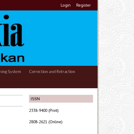
Login
Register
hing System
Correction and Retraction
ISSN
2338-9400 (Print)
2808-2621 (Online)