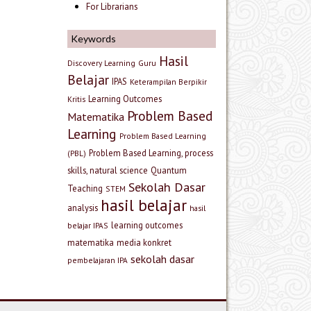
For Librarians
Keywords
Hasil
Discovery Learning
Guru
Belajar
IPAS
Keterampilan Berpikir
Learning Outcomes
Kritis
Problem Based
Matematika
Learning
Problem Based Learning
Problem Based Learning, process
(PBL)
skills, natural science
Quantum
Sekolah Dasar
Teaching
STEM
hasil belajar
analysis
hasil
learning outcomes
belajar IPAS
matematika
media konkret
sekolah dasar
pembelajaran IPA