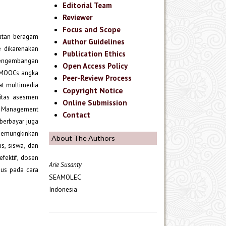
Editorial Team
Reviewer
Focus and Scope
katan beragam
Author Guidelines
 dikarenakan
Publication Ethics
pengembangan
Open Access Policy
n MOOCs angka
Peer-Review Process
at multimedia
Copyright Notice
litas asesmen
Online Submission
ng Management
Contact
berbayar juga
 memungkinkan
About The Authors
s, siswa, dan
fektif, dosen
Arie Susanty
sus pada cara
SEAMOLEC
Indonesia