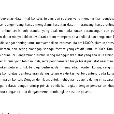
bervariasi dalam hal konteks, tujuan, dan strategi, yang menghasilkan pende
k pengembang kursus mengalami kesulitan dalam merancang kursus online
online. Lebih jauh, standar yang tidak memadai untuk perancangan dan 
jaran, dapat menyebabkan kesulitan dalam memperoleh akreditasi dan pengakua
timedia sangat penting untuk menyampaikan informasi dalam MOOCs. Namun, form
libatan, dan sering dianggap sebagai format yang efektif untuk MOOCs. Kua
an online ini. Pengembang kursus sering menggunakan alat yang ada di Learni
men kursus yang lebih mudah, serta penghematan biaya. Meskipun alat asesmen 
nkan pelajar untuk berbagi, bertukar, dan menghadapi konten kursus, yang
 komunitas pembelajaran daring, tetapi efektivitasnya bergantung pada kursu
ampaian konten. Dengan demikian, untuk melibatkan audiens daring ini secara e
r selaras dengan prinsip-prinsip pendidikan digital, dengan penekanan khu
ruktur dengan cermat dengan mempertimbangkan sasaran peserta.