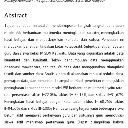
Hanidya Rahmasari, Tri Saptuti Susiani, Achmad Basari Eko Wahyudi
Abstract
Tujuan penelitian ini adalah mendeskripsikan langkah-langkah penerapan
model
PBL
berbantuan multimedia, meningkatkan karakter, meningkatkan
hasil belajar, dan mendeskripsikan kendala dan solusi. Penelitian ini
merupakan penelitian tindakan kelas kolaboratif. Subjek penelitian adalah
guru dan siswa kelas IV SDN Kaliwatu. Data yang digunakan adalah data
kuantitatif dan kualitatif. Teknik pengumpulan data menggunakan
observasi, wawancara, dan tes. Validitas data menggunakan triangulasi
teknik dan sumber data. Analisis data dilaksanakan melalui reduksi data,
penyajian data, dan penarikan kesimpulan. Hasil penelitian menunjukkan
peningkatan karakter dengan model
PBL
berbantuan multimedia yaitu rata-
rata persentase siklus I=72,08%, siklus II= 84,17%, dan siklus III=91,67%.
Peningkatan hasil belajar dengan ketuntasan siklus I= 68,75%, siklus
II=84,37%, dan siklus III=100%. Hambatan yang terjadi yaitu beberapa siswa
belum aktif menjawab pertanyaan guru dan solusinya guru memotivasi
siswa aktif menjawab pertanyaan guru. Dapat disimpulkan bahwa