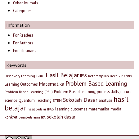
Other Journals
Categories
Information
For Readers
For Authors
For Librarians
Keywords
Hasil Belajar
IPAS
Discovery Learning
Guru
Keterampilan Berpikir Kritis
Problem Based Learning
Matematika
Learning Outcomes
Problem Based Learning, process skills, natural
Problem Based Learning (PBL)
hasil
Sekolah Dasar
science
Quantum Teaching
analysis
STEM
belajar
learning outcomes
matematika
media
hasil belajar IPAS
sekolah dasar
konkret
pembelajaran IPA